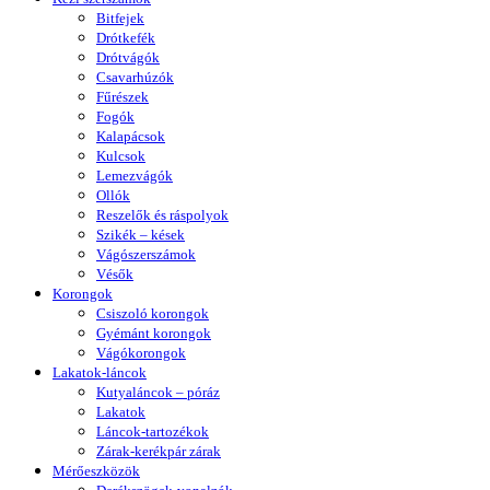
Bitfejek
Drótkefék
Drótvágók
Csavarhúzók
Fűrészek
Fogók
Kalapácsok
Kulcsok
Lemezvágók
Ollók
Reszelők és ráspolyok
Szikék – kések
Vágószerszámok
Vésők
Korongok
Csiszoló korongok
Gyémánt korongok
Vágókorongok
Lakatok-láncok
Kutyaláncok – póráz
Lakatok
Láncok-tartozékok
Zárak-kerékpár zárak
Mérőeszközök