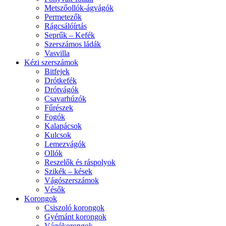
Metszőollók-ágvágók
Permetezők
Rágcsálóírtás
Seprűk – Kefék
Szerszámos ládák
Vasvilla
Kézi szerszámok
Bitfejek
Drótkefék
Drótvágók
Csavarhúzók
Fűrészek
Fogók
Kalapácsok
Kulcsok
Lemezvágók
Ollók
Reszelők és ráspolyok
Szikék – kések
Vágószerszámok
Vésők
Korongok
Csiszoló korongok
Gyémánt korongok
Vágókorongok