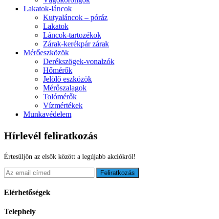
Lakatok-láncok
Kutyaláncok – póráz
Lakatok
Láncok-tartozékok
Zárak-kerékpár zárak
Mérőeszközök
Derékszögek-vonalzók
Hőmérők
Jelölő eszközök
Mérőszalagok
Tolómérők
Vízmértékek
Munkavédelem
Hírlevél feliratkozás
Értesüljön az elsők között a legújabb akciókról!
Feliratkozás
Elérhetőségek
Telephely