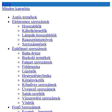
KDA
Minden kategória
Autós termékek
Elektromos szerszámok
Hosszabítók
Kábelkötegelők
Lámpák-hosszabbítók
Ragasztópisztolyok
Szerszámgépek
Építőipari szerszámok
Balta-fejsze
Burkoló termékek
Faipari szerszámok
Földmunka
Gázégők
Hegesztéstechnika
Kéménykefék
Kőműves szerszámok
Üvegező szerszámok
Satuk-szorítók
Vízszerelési szerszámok
Vödrök
Festő Szerszámok
Ecsetek – hengerek