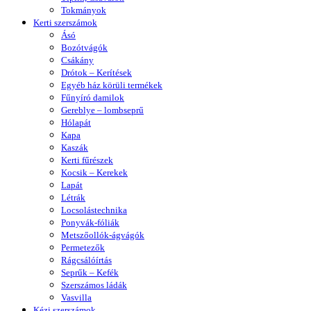
Tokmányok
Kerti szerszámok
Ásó
Bozótvágók
Csákány
Drótok – Kerítések
Egyéb ház körüli termékek
Fűnyíró damilok
Gereblye – lombseprű
Hólapát
Kapa
Kaszák
Kerti fűrészek
Kocsik – Kerekek
Lapát
Létrák
Locsolástechnika
Ponyvák-fóliák
Metszőollók-ágvágók
Permetezők
Rágcsálóírtás
Seprűk – Kefék
Szerszámos ládák
Vasvilla
Kézi szerszámok