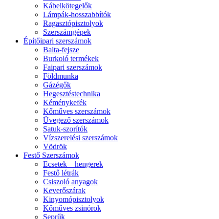
Kábelkötegelők
Lámpák-hosszabbítók
Ragasztópisztolyok
Szerszámgépek
Építőipari szerszámok
Balta-fejsze
Burkoló termékek
Faipari szerszámok
Földmunka
Gázégők
Hegesztéstechnika
Kéménykefék
Kőműves szerszámok
Üvegező szerszámok
Satuk-szorítók
Vízszerelési szerszámok
Vödrök
Festő Szerszámok
Ecsetek – hengerek
Festő létrák
Csiszoló anyagok
Keverőszárak
Kinyomópisztolyok
Kőműves zsinórok
Seprűk