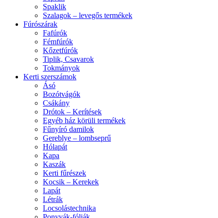
Spaklik
Szalagok – levegős termékek
Fúrószárak
Fafúrók
Fémfúrók
Kőzetfúrók
Tiplik, Csavarok
Tokmányok
Kerti szerszámok
Ásó
Bozótvágók
Csákány
Drótok – Kerítések
Egyéb ház körüli termékek
Fűnyíró damilok
Gereblye – lombseprű
Hólapát
Kapa
Kaszák
Kerti fűrészek
Kocsik – Kerekek
Lapát
Létrák
Locsolástechnika
Ponyvák-fóliák