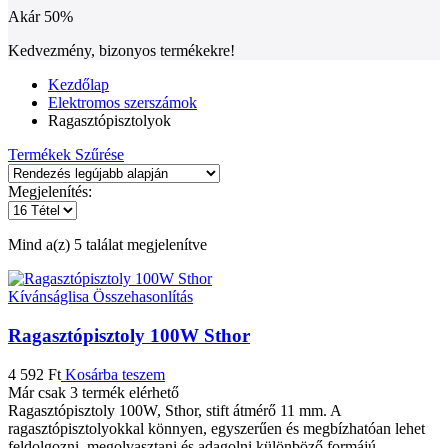
Akár
50%
Kedvezmény, bizonyos termékekre!
Kezdőlap
Elektromos szerszámok
Ragasztópisztolyok
Termékek Szűrése
Megjelenítés:
Sorted
Mind a(z) 5 találat megjelenítve
by
latest
Kívánságlisa
Összehasonlítás
Ragasztópisztoly 100W Sthor
4 592
Ft
Kosárba teszem
Már csak 3 termék elérhető
Ragasztópisztoly 100W, Sthor, stift átmérő 11 mm. A
ragasztópisztolyokkal könnyen, egyszerűen és megbízhatóan lehet
feldolgozni, megolvasztani és adagolni különböző formájú.