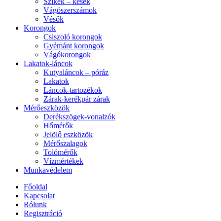
Szikék – kések
Vágószerszámok
Vésők
Korongok
Csiszoló korongok
Gyémánt korongok
Vágókorongok
Lakatok-láncok
Kutyaláncok – póráz
Lakatok
Láncok-tartozékok
Zárak-kerékpár zárak
Mérőeszközök
Derékszögek-vonalzók
Hőmérők
Jelölő eszközök
Mérőszalagok
Tolómérők
Vízmértékek
Munkavédelem
Főoldal
Kapcsolat
Rólunk
Regisztráció