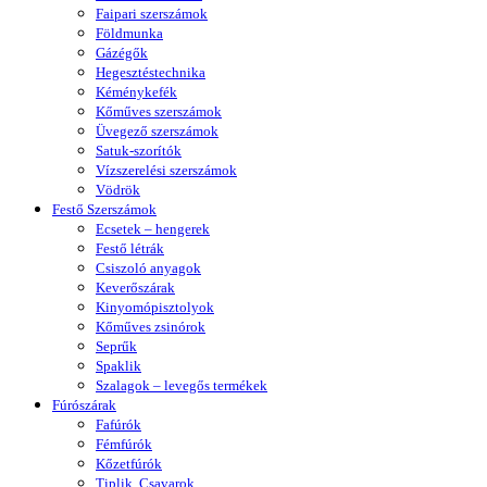
Faipari szerszámok
Földmunka
Gázégők
Hegesztéstechnika
Kéménykefék
Kőműves szerszámok
Üvegező szerszámok
Satuk-szorítók
Vízszerelési szerszámok
Vödrök
Festő Szerszámok
Ecsetek – hengerek
Festő létrák
Csiszoló anyagok
Keverőszárak
Kinyomópisztolyok
Kőműves zsinórok
Seprűk
Spaklik
Szalagok – levegős termékek
Fúrószárak
Fafúrók
Fémfúrók
Kőzetfúrók
Tiplik, Csavarok