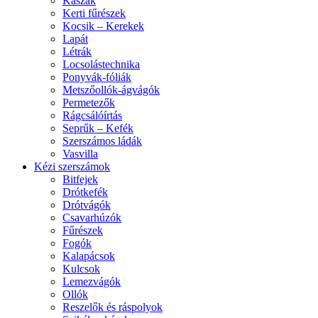
Kaszák
Kerti fűrészek
Kocsik – Kerekek
Lapát
Létrák
Locsolástechnika
Ponyvák-fóliák
Metszőollók-ágvágók
Permetezők
Rágcsálóírtás
Seprűk – Kefék
Szerszámos ládák
Vasvilla
Kézi szerszámok
Bitfejek
Drótkefék
Drótvágók
Csavarhúzók
Fűrészek
Fogók
Kalapácsok
Kulcsok
Lemezvágók
Ollók
Reszelők és ráspolyok