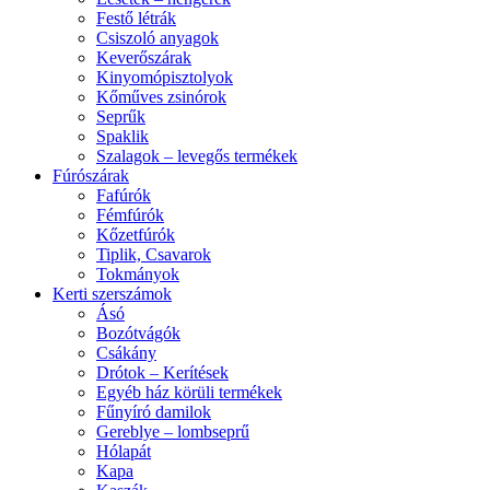
Festő létrák
Csiszoló anyagok
Keverőszárak
Kinyomópisztolyok
Kőműves zsinórok
Seprűk
Spaklik
Szalagok – levegős termékek
Fúrószárak
Fafúrók
Fémfúrók
Kőzetfúrók
Tiplik, Csavarok
Tokmányok
Kerti szerszámok
Ásó
Bozótvágók
Csákány
Drótok – Kerítések
Egyéb ház körüli termékek
Fűnyíró damilok
Gereblye – lombseprű
Hólapát
Kapa