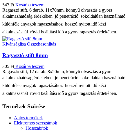
547
Ft
Kosárba teszem
Ragasztó stift, 6 darab. 11x70mm, könnyű olvasztás a gyors
alkalmazhatóság érdekében  jó penetráció  sokoldalúan használható
különféle anyagok ragasztásához  hosszú nyitott idő kézi
alkalmazásnál  rövid beállítási idő a gyors ragasztás érdekében.
Kívánságlisa
Összehasonlítás
Ragasztó stift 8mm
305
Ft
Kosárba teszem
Ragasztó stift, 12 darab. 8x50mm, könnyű olvasztás a gyors
alkalmazhatóság érdekében  jó penetráció  sokoldalúan használható
különféle anyagok ragasztásához  hosszú nyitott idő kézi
alkalmazásnál  rövid beállítási idő a gyors ragasztás érdekében.
Termékek Szűrése
Autós termékek
Elektromos szerszámok
Hosszabítók