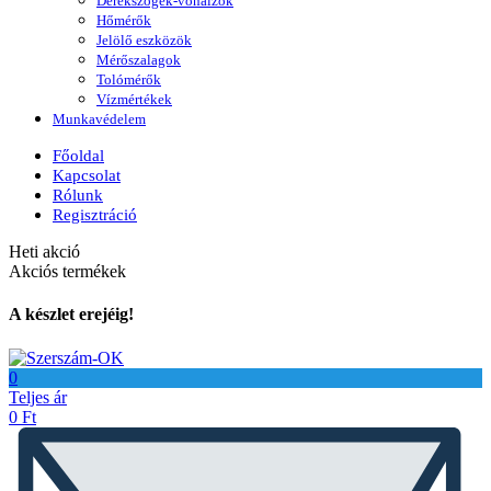
Derékszögek-vonalzók
Hőmérők
Jelölő eszközök
Mérőszalagok
Tolómérők
Vízmértékek
Munkavédelem
Főoldal
Kapcsolat
Rólunk
Regisztráció
Heti akció
Akciós termékek
A készlet erejéig!
0
Teljes ár
0
Ft