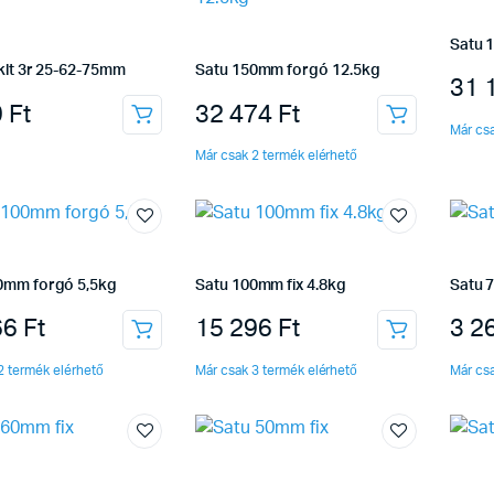
Satu 
 klt 3r 25-62-75mm
Satu 150mm forgó 12.5kg
31 
9
Ft
32 474
Ft
Már csa
Már csak 2 termék elérhető
0mm forgó 5,5kg
Satu 100mm fix 4.8kg
Satu 
66
Ft
15 296
Ft
3 2
2 termék elérhető
Már csak 3 termék elérhető
Már csa