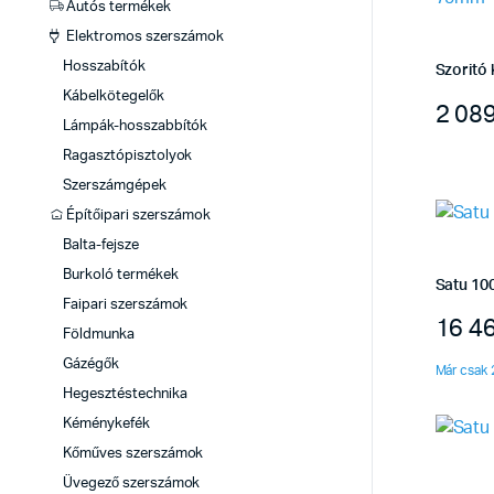
Autós termékek
Elektromos szerszámok
Hosszabítók
Szoritó
Kábelkötegelők
2 08
Lámpák-hosszabbítók
Ragasztópisztolyok
Szerszámgépek
Építőipari szerszámok
Balta-fejsze
Burkoló termékek
Satu 10
Faipari szerszámok
16 4
Földmunka
Gázégők
Már csak 
Hegesztéstechnika
Kéménykefék
Kőműves szerszámok
Üvegező szerszámok