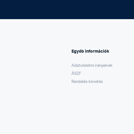
Egyéb információk
Adatvédelmi irányelvek
ÁSZF
Rendelés követés