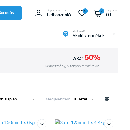
Bejelentkezés
Teljes ár
0
0
Keresés
Felhasználó
0
Ft
Heti akció
Akciós termékek
50%
Akár
Kedvezmény, bizonyos termékekre!
Megjelenítés: