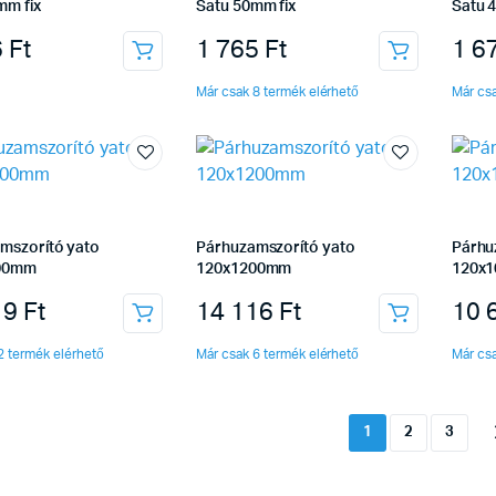
mm fix
Satu 50mm fix
Satu 
6
Ft
1 765
Ft
1 6
Már csak 8 termék elérhető
Már csa
mszorító yato
Párhuzamszorító yato
Párhu
00mm
120x1200mm
120x
19
Ft
14 116
Ft
10 
2 termék elérhető
Már csak 6 termék elérhető
Már csa
1
2
3