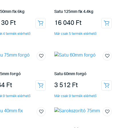
150mm fix 6kg
Satu 125mm fix 4.4kg
130
Ft
16 040
Ft
k 4 termék elérhető
Már csak 5 termék elérhető
75mm forgó
Satu 60mm forgó
64
Ft
3 512
Ft
k 9 termék elérhető
Már csak 9 termék elérhető