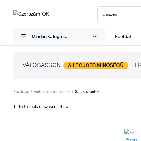
Főoldal
Minden kategória
VÁLOGASSON
TER
A LEGJOBB MINŐSÉGŰ
Kezdőlap
Építőipari szerszámok
Satuk-szorítók
Sorted
1–16 termék, összesen 34 db
by
latest