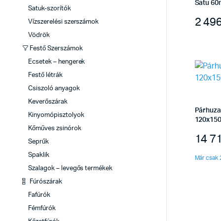
Satu 60
Satuk-szorítók
2 49
Vízszerelési szerszámok
Vödrök
Festő Szerszámok
Ecsetek – hengerek
Festő létrák
Csiszoló anyagok
Keverőszárak
Párhuza
Kinyomópisztolyok
120x15
Kőműves zsinórok
14 7
Seprűk
Spaklik
Már csak 
Szalagok – levegős termékek
Fúrószárak
Fafúrók
Fémfúrók