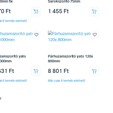
40mm fix
Sarokszorító 75mm
70
Ft
1 455
Ft
k 8 termék elérhető
zamszorító yato
Párhuzamszorító yato 120x
1000mm
800mm
631
Ft
8 801
Ft
k 6 termék elérhető
Már csak 6 termék elérhető