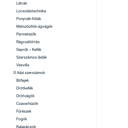
Létrák
Locsolástechnika
Ponyvák-fóliák
Metszőollók-ágvágók
Permetezők
Rágcsálóírtás
Seprűk – Kefék
Szerszámos ládák
Vasvilla
Kézi szerszámok
Bitfejek
Drótkefék
Drótvágók
Csavarhúzók
Fűrészek
Fogók
Kalapácsok