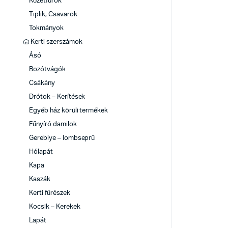
Kőzetfúrók
Tiplik, Csavarok
Tokmányok
Kerti szerszámok
Ásó
Bozótvágók
Csákány
Drótok – Kerítések
Egyéb ház körüli termékek
Fűnyíró damilok
Gereblye – lombseprű
Hólapát
Kapa
Kaszák
Kerti fűrészek
Kocsik – Kerekek
Lapát