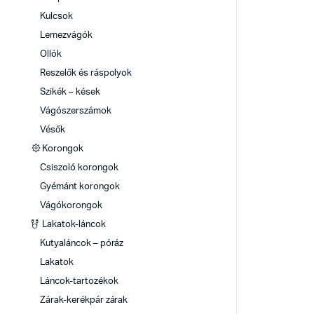
Kulcsok
Lemezvágók
Ollók
Reszelők és ráspolyok
Szikék – kések
Vágószerszámok
Vésők
Korongok
Csiszoló korongok
Gyémánt korongok
Vágókorongok
Lakatok-láncok
Kutyaláncok – póráz
Lakatok
Láncok-tartozékok
Zárak-kerékpár zárak