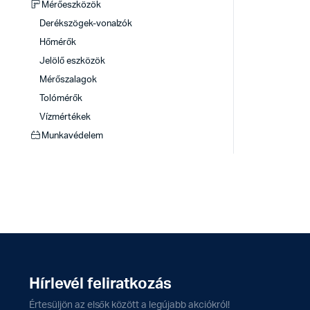
Mérőeszközök
Derékszögek-vonalzók
Hőmérők
Jelölő eszközök
Mérőszalagok
Tolómérők
Vízmértékek
Munkavédelem
Hírlevél feliratkozás
Értesüljön az elsők között a legújabb akciókról!