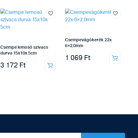
Csempevágókerék 22x
6×2,0mm
Csempe lemosó szivacs
durva 15x10x 5cm
1 069
Ft
3 172
Ft