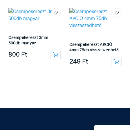
Csempekereszt 3mm
500db magyar
Csempekereszt AKCIÓ
4mm 75db visszaszedhető
800
Ft
249
Ft