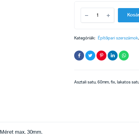
Satu
Kosá
60mm
fix
quantity
Kategóriák:
Építőipari szerszámok
Asztali satu, 60mm, fix, lakatos s
ó. Méret max. 30mm.