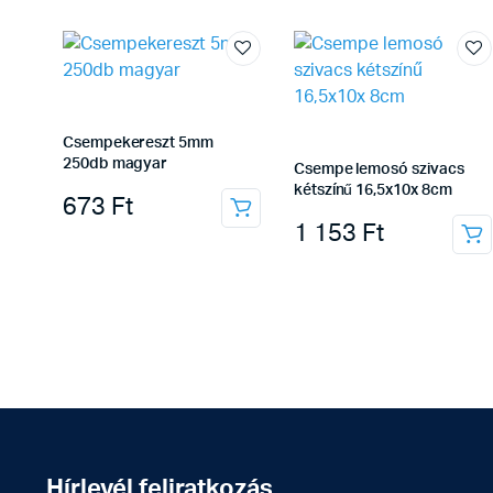
Csempekereszt 5mm
250db magyar
Csempe lemosó szivacs
kétszínű 16,5x10x 8cm
673
Ft
1 153
Ft
Hírlevél feliratkozás