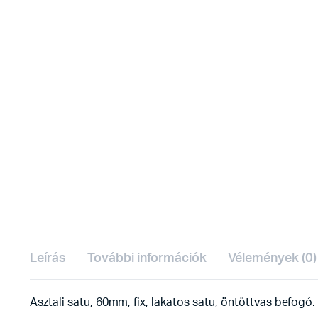
Leírás
További információk
Vélemények (0)
Asztali satu, 60mm, fix, lakatos satu, öntöttvas befog