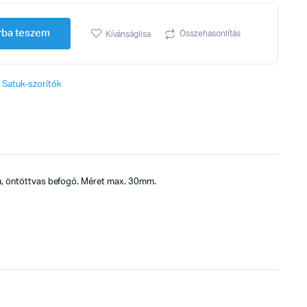
rba teszem
Összehasonlítás
Kívánságlisa
,
Satuk-szorítók
atu, öntöttvas befogó. Méret max. 30mm.