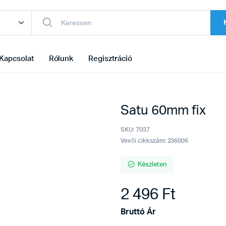
Kapcsolat
Rólunk
Regisztráció
Satu 60mm fix
SKU:
7037
Vevői cikkszám: 236006
Készleten
2 496
Ft
Bruttó Ár