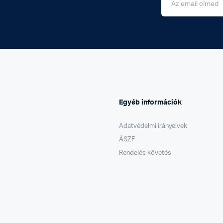
Egyéb információk
Adatvédelmi irányelvek
ÁSZF
Rendelés követés