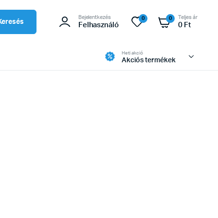
Bejelentkezés
Teljes ár
0
0
Keresés
Felhasználó
0
Ft
Heti akció
Akciós termékek