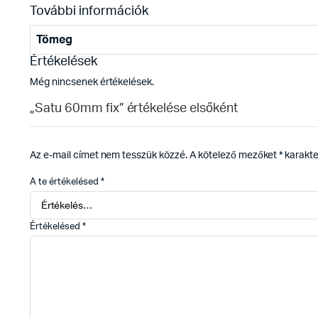
További információk
Tömeg
Értékelések
Még nincsenek értékelések.
„Satu 60mm fix” értékelése elsőként
Az e-mail címet nem tesszük közzé.
A kötelező mezőket
*
karakter
A te értékelésed
*
Értékelésed
*