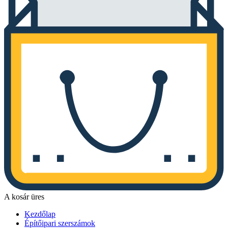
A kosár üres
Kezdőlap
Építőipari szerszámok