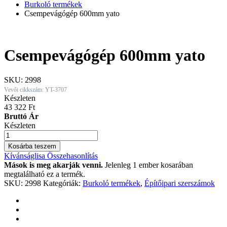
Burkoló termékek
Csempevágógép 600mm yato
Csempevágógép 600mm yato
SKU:
2998
Vevői cikkszám: YT-3707
Készleten
43 322
Ft
Bruttó Ár
Készleten
Csempevágógép
600mm
Kosárba teszem
yato
Kívánságlisa
Összehasonlítás
quantity
Mások is meg akarják venni.
Jelenleg 1 ember kosarában
megtalálható ez a termék.
SKU:
2998
Kategóriák:
Burkoló termékek
,
Építőipari szerszámok