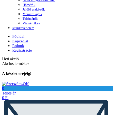
Derékszögek-vonalzók
Hőmérők
Jelölő eszközök
Mérőszalagok
Tolómérők
Vízmértékek
Munkavédelem
Főoldal
Kapcsolat
Rólunk
Regisztráció
Heti akció
Akciós termékek
A készlet erejéig!
0
Teljes ár
0
Ft