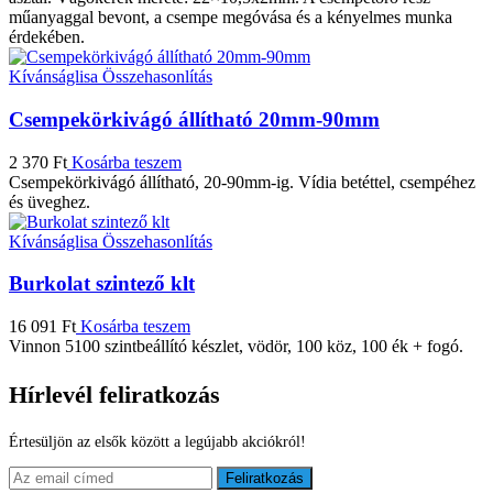
műanyaggal bevont, a csempe megóvása és a kényelmes munka
érdekében.
Kívánságlisa
Összehasonlítás
Csempekörkivágó állítható 20mm-90mm
2 370
Ft
Kosárba teszem
Csempekörkivágó állítható, 20-90mm-ig. Vídia betéttel, csempéhez
és üveghez.
Kívánságlisa
Összehasonlítás
Burkolat szintező klt
16 091
Ft
Kosárba teszem
Vinnon 5100 szintbeállító készlet, vödör, 100 köz, 100 ék + fogó.
Hírlevél feliratkozás
Értesüljön az elsők között a legújabb akciókról!
Feliratkozás