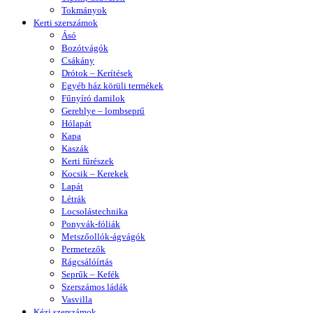
Tokmányok
Kerti szerszámok
Ásó
Bozótvágók
Csákány
Drótok – Kerítések
Egyéb ház körüli termékek
Fűnyíró damilok
Gereblye – lombseprű
Hólapát
Kapa
Kaszák
Kerti fűrészek
Kocsik – Kerekek
Lapát
Létrák
Locsolástechnika
Ponyvák-fóliák
Metszőollók-ágvágók
Permetezők
Rágcsálóírtás
Seprűk – Kefék
Szerszámos ládák
Vasvilla
Kézi szerszámok