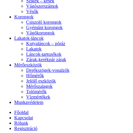
Szikék – kések
Vágószerszámok
Vésők
Korongok
Csiszoló korongok
Gyémánt korongok
Vágókorongok
Lakatok-láncok
Kutyaláncok – póráz
Lakatok
Láncok-tartozékok
Zárak-kerékpár zárak
Mérőeszközök
Derékszögek-vonalzók
Hőmérők
Jelölő eszközök
Mérőszalagok
Tolómérők
Vízmértékek
Munkavédelem
Főoldal
Kapcsolat
Rólunk
Regisztráció