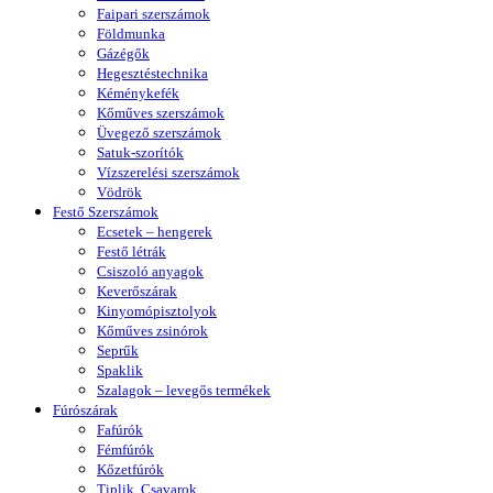
Faipari szerszámok
Földmunka
Gázégők
Hegesztéstechnika
Kéménykefék
Kőműves szerszámok
Üvegező szerszámok
Satuk-szorítók
Vízszerelési szerszámok
Vödrök
Festő Szerszámok
Ecsetek – hengerek
Festő létrák
Csiszoló anyagok
Keverőszárak
Kinyomópisztolyok
Kőműves zsinórok
Seprűk
Spaklik
Szalagok – levegős termékek
Fúrószárak
Fafúrók
Fémfúrók
Kőzetfúrók
Tiplik, Csavarok