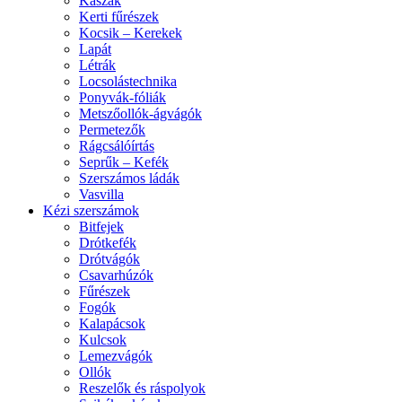
Kaszák
Kerti fűrészek
Kocsik – Kerekek
Lapát
Létrák
Locsolástechnika
Ponyvák-fóliák
Metszőollók-ágvágók
Permetezők
Rágcsálóírtás
Seprűk – Kefék
Szerszámos ládák
Vasvilla
Kézi szerszámok
Bitfejek
Drótkefék
Drótvágók
Csavarhúzók
Fűrészek
Fogók
Kalapácsok
Kulcsok
Lemezvágók
Ollók
Reszelők és ráspolyok