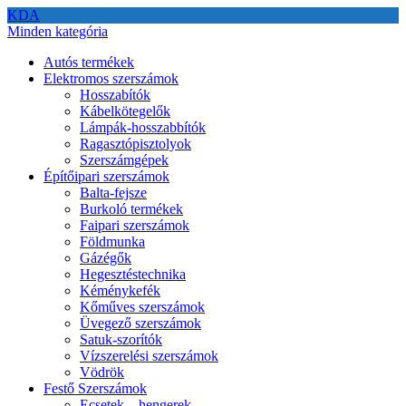
KDA
Minden kategória
Autós termékek
Elektromos szerszámok
Hosszabítók
Kábelkötegelők
Lámpák-hosszabbítók
Ragasztópisztolyok
Szerszámgépek
Építőipari szerszámok
Balta-fejsze
Burkoló termékek
Faipari szerszámok
Földmunka
Gázégők
Hegesztéstechnika
Kéménykefék
Kőműves szerszámok
Üvegező szerszámok
Satuk-szorítók
Vízszerelési szerszámok
Vödrök
Festő Szerszámok
Ecsetek – hengerek