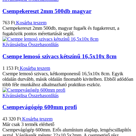
Csempekereszt 2mm 500db magyar
763
Ft
Kosárba teszem
Csempekereszt 2mm 500db, magyar fugaék és fugakereszt, a
fugaközök pontos mérettartását segítí.
Kívánságlisa
Összehasonlítás
Csempe lemosó szivacs kétszínű 16,5x10x 8cm
1 153
Ft
Kosárba teszem
Csempe lemosó szivacs, kétkomponensű 16,5x10x 8cm. Egyik
oldalán durvább, másik oldalán finomabb kivitelben. Ebből adódóan
több féle munkához alkalmazható praktikus eszköz.
Kívánságlisa
Összehasonlítás
Csempevágógép 600mm profi
43 320
Ft
Kosárba teszem
Már csak 3 termék elérhető
Csempevágógép 600mm. Erős alumínium alaplap, lengéscsillapítós
asztal. Vágókerék mérete: 22×10,5x2mm. A csempetörő rész