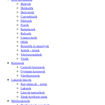
Bitfejek
Drótkefék
Drótvágók
Csavarhúzók
Fűrészek
Fogók
Kalapácsok
Kulcsok
Lemezvágók
Ollók
Reszelők és ráspolyok
Szikék – kések
Vágószerszámok
Vésők
Korongok
Csiszoló korongok
Gyémánt korongok
Vágókorongok
Lakatok-láncok
Kutyaláncok – póráz
Lakatok
Láncok-tartozékok
Zárak-kerékpár zárak
Mérőeszközök