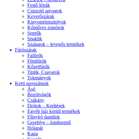
Festő létrák
Csiszoló anyagok
Keverőszárak
Kinyomópisztolyok
Kőműves zsinórok
Seprűk
Spaklik
Szalagok – levegős termékek
Fúrószárak
Fafúrók
Fémfúrók
Kőzetfúrók
Tiplik, Csavarok
Tokmányok
Kerti szerszámok
Ásó
Bozótvágók
Csákány
Drótok – Kerítések
Egyéb ház körüli termékek
Fűnyíró damilok
Gereblye – lombseprű
Hólapát
Kapa