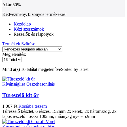
Akár
50%
Kedvezmény, bizonyos termékekre!
Kezdőlap
Kézi szerszámok
Reszelők és ráspolyok
Termékek Szűrése
Megjelenítés:
Mind a(z) 16 találat megjelenítve
Sorted by latest
Kívánságlisa
Összehasonlítás
Tűreszelő klt 6r
1 067
Ft
Kosárba teszem
Tűreszelő készlet, 6 részes. 152mm 2x kerek, 2x háromszög, 2x
lapos reszelő hossza 100mm, műanyag nyele 52mm
Kívánságlisa
Összehasonlítás