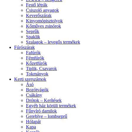
Festő létrák
Csiszoló anyagok
Keverőszárak
Kinyomópisztolyok
Kőműves zsinórok
Seprűk
Spaklik
Szalagok – levegős termékek
Fúrószárak
Fafúrók
Fémfúrók
Kőzetfúrók
Tiplik, Csavarok
Tokmányok
Kerti szerszámok
Ásó
Bozótvágók
Csákány
Drótok – Kerítések
Egyéb ház körüli termékek
Fűnyíró damilok
Gereblye – lombseprű
Hólapát
Kapa