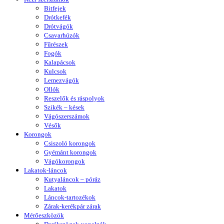
Bitfejek
Drótkefék
Drótvágók
Csavarhúzók
Fűrészek
Fogók
Kalapácsok
Kulcsok
Lemezvágók
Ollók
Reszelők és ráspolyok
Szikék – kések
Vágószerszámok
Vésők
Korongok
Csiszoló korongok
Gyémánt korongok
Vágókorongok
Lakatok-láncok
Kutyaláncok – póráz
Lakatok
Láncok-tartozékok
Zárak-kerékpár zárak
Mérőeszközök