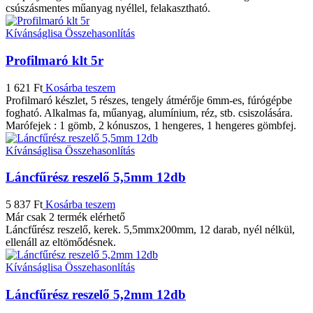
csúszásmentes műanyag nyéllel, felakasztható.
Kívánságlisa
Összehasonlítás
Profilmaró klt 5r
1 621
Ft
Kosárba teszem
Profilmaró készlet, 5 részes, tengely átmérője 6mm-es, fúrógépbe
fogható. Alkalmas fa, műanyag, alumínium, réz, stb. csiszolására.
Marófejek : 1 gömb, 2 kónuszos, 1 hengeres, 1 hengeres gömbfej.
Kívánságlisa
Összehasonlítás
Láncfűrész reszelő 5,5mm 12db
5 837
Ft
Kosárba teszem
Már csak 2 termék elérhető
Láncfűrész reszelő, kerek. 5,5mmx200mm, 12 darab, nyél nélkül,
ellenáll az eltömődésnek.
Kívánságlisa
Összehasonlítás
Láncfűrész reszelő 5,2mm 12db