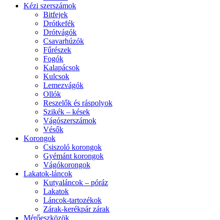
Kézi szerszámok
Bitfejek
Drótkefék
Drótvágók
Csavarhúzók
Fűrészek
Fogók
Kalapácsok
Kulcsok
Lemezvágók
Ollók
Reszelők és ráspolyok
Szikék – kések
Vágószerszámok
Vésők
Korongok
Csiszoló korongok
Gyémánt korongok
Vágókorongok
Lakatok-láncok
Kutyaláncok – póráz
Lakatok
Láncok-tartozékok
Zárak-kerékpár zárak
Mérőeszközök