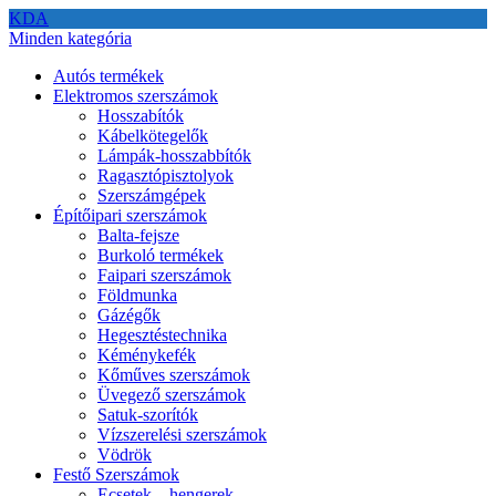
KDA
Minden kategória
Autós termékek
Elektromos szerszámok
Hosszabítók
Kábelkötegelők
Lámpák-hosszabbítók
Ragasztópisztolyok
Szerszámgépek
Építőipari szerszámok
Balta-fejsze
Burkoló termékek
Faipari szerszámok
Földmunka
Gázégők
Hegesztéstechnika
Kéménykefék
Kőműves szerszámok
Üvegező szerszámok
Satuk-szorítók
Vízszerelési szerszámok
Vödrök
Festő Szerszámok
Ecsetek – hengerek