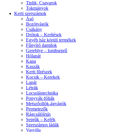
Tiplik, Csavarok
Tokmányok
Kerti szerszámok
Ásó
Bozótvágók
Csákány
Drótok – Kerítések
Egyéb ház körüli termékek
Fűnyíró damilok
Gereblye – lombseprű
Hólapát
Kapa
Kaszák
Kerti fűrészek
Kocsik – Kerekek
Lapát
Létrák
Locsolástechnika
Ponyvák-fóliák
Metszőollók-ágvágók
Permetezők
Rágcsálóírtás
Seprűk – Kefék
Szerszámos ládák
Vasvilla