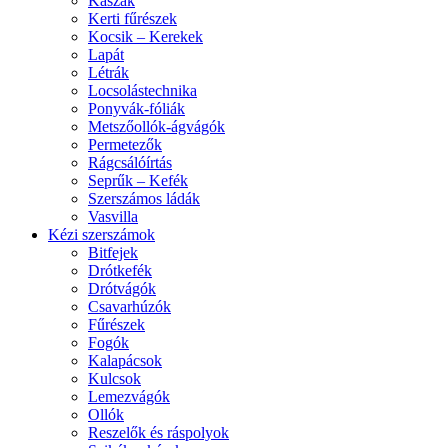
Kaszák
Kerti fűrészek
Kocsik – Kerekek
Lapát
Létrák
Locsolástechnika
Ponyvák-fóliák
Metszőollók-ágvágók
Permetezők
Rágcsálóírtás
Seprűk – Kefék
Szerszámos ládák
Vasvilla
Kézi szerszámok
Bitfejek
Drótkefék
Drótvágók
Csavarhúzók
Fűrészek
Fogók
Kalapácsok
Kulcsok
Lemezvágók
Ollók
Reszelők és ráspolyok