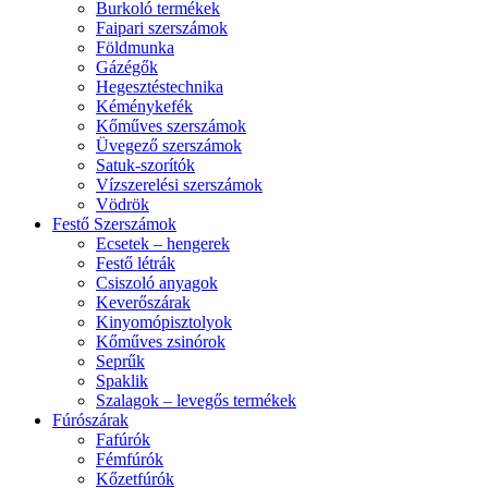
Burkoló termékek
Faipari szerszámok
Földmunka
Gázégők
Hegesztéstechnika
Kéménykefék
Kőműves szerszámok
Üvegező szerszámok
Satuk-szorítók
Vízszerelési szerszámok
Vödrök
Festő Szerszámok
Ecsetek – hengerek
Festő létrák
Csiszoló anyagok
Keverőszárak
Kinyomópisztolyok
Kőműves zsinórok
Seprűk
Spaklik
Szalagok – levegős termékek
Fúrószárak
Fafúrók
Fémfúrók
Kőzetfúrók