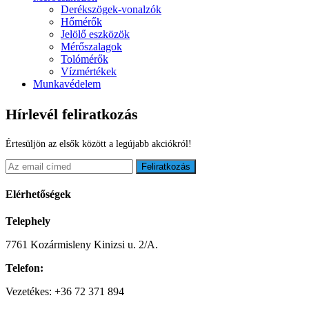
Derékszögek-vonalzók
Hőmérők
Jelölő eszközök
Mérőszalagok
Tolómérők
Vízmértékek
Munkavédelem
Hírlevél feliratkozás
Értesüljön az elsők között a legújabb akciókról!
Feliratkozás
Elérhetőségek
Telephely
7761 Kozármisleny Kinizsi u. 2/A.
Telefon:
Vezetékes: +36 72 371 894