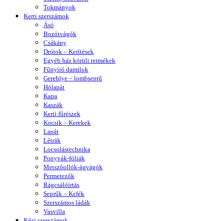
Tokmányok
Kerti szerszámok
Ásó
Bozótvágók
Csákány
Drótok – Kerítések
Egyéb ház körüli termékek
Fűnyíró damilok
Gereblye – lombseprű
Hólapát
Kapa
Kaszák
Kerti fűrészek
Kocsik – Kerekek
Lapát
Létrák
Locsolástechnika
Ponyvák-fóliák
Metszőollók-ágvágók
Permetezők
Rágcsálóírtás
Seprűk – Kefék
Szerszámos ládák
Vasvilla
Kézi szerszámok