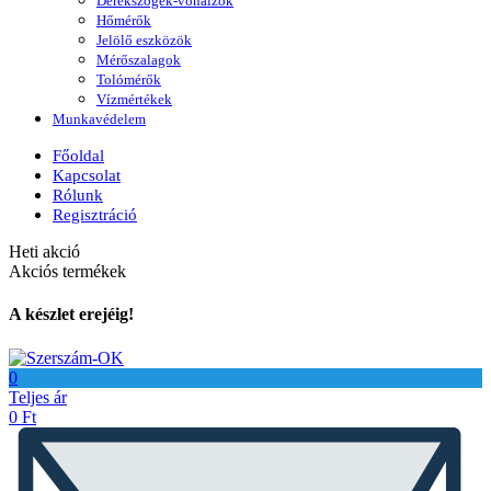
Derékszögek-vonalzók
Hőmérők
Jelölő eszközök
Mérőszalagok
Tolómérők
Vízmértékek
Munkavédelem
Főoldal
Kapcsolat
Rólunk
Regisztráció
Heti akció
Akciós termékek
A készlet erejéig!
0
Teljes ár
0
Ft