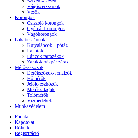
Szikék – kések
Vágószerszámok
Vésők
Korongok
Csiszoló korongok
Gyémánt korongok
Vágókorongok
Lakatok-láncok
Kutyaláncok – póráz
Lakatok
Láncok-tartozékok
Zárak-kerékpár zárak
Mérőeszközök
Derékszögek-vonalzók
Hőmérők
Jelölő eszközök
Mérőszalagok
Tolómérők
Vízmértékek
Munkavédelem
Főoldal
Kapcsolat
Rólunk
Regisztráció