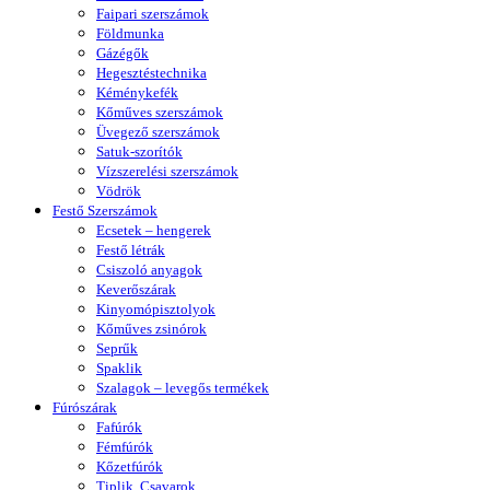
Faipari szerszámok
Földmunka
Gázégők
Hegesztéstechnika
Kéménykefék
Kőműves szerszámok
Üvegező szerszámok
Satuk-szorítók
Vízszerelési szerszámok
Vödrök
Festő Szerszámok
Ecsetek – hengerek
Festő létrák
Csiszoló anyagok
Keverőszárak
Kinyomópisztolyok
Kőműves zsinórok
Seprűk
Spaklik
Szalagok – levegős termékek
Fúrószárak
Fafúrók
Fémfúrók
Kőzetfúrók
Tiplik, Csavarok