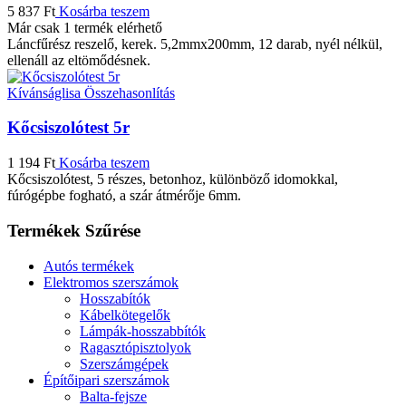
5 837
Ft
Kosárba teszem
Már csak 1 termék elérhető
Láncfűrész reszelő, kerek. 5,2mmx200mm, 12 darab, nyél nélkül,
ellenáll az eltömődésnek.
Kívánságlisa
Összehasonlítás
Kőcsiszolótest 5r
1 194
Ft
Kosárba teszem
Kőcsiszolótest, 5 részes, betonhoz, különböző idomokkal,
fúrógépbe fogható, a szár átmérője 6mm.
Termékek Szűrése
Autós termékek
Elektromos szerszámok
Hosszabítók
Kábelkötegelők
Lámpák-hosszabbítók
Ragasztópisztolyok
Szerszámgépek
Építőipari szerszámok
Balta-fejsze