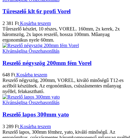
Tűreszelő klt 6r profi Vorel
2 381
Ft
Kosárba teszem
Tűreszelő készlet, 10 részes, VOREL. 160mm, 2x kerek, 2x
háromszög, 2x lapos reszelő, hossza 100mm. Műanyag
ergonomikus nyele 60mm.
Kívánságlisa
Összehasonlítás
Reszelő négyszög 200mm fém Vorel
648
Ft
Kosárba teszem
Reszelő négyszög, 200mm, VOREL, kiváló minőségű T12-es
acélból készülnek. Az ergonómikus, csúszásmentes műanyag
nyéllel, felakasztható.
Kívánságlisa
Összehasonlítás
Reszelő lapos 300mm yato
3 289
Ft
Kosárba teszem
Reszelő lapos, 300mm fémhez, yato, kiváló minőségű. Az
ergonómikus, csúszásmentes háromkomponensű műanyag nyéllel,