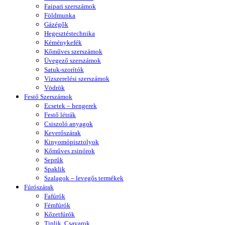
Faipari szerszámok
Földmunka
Gázégők
Hegesztéstechnika
Kéménykefék
Kőműves szerszámok
Üvegező szerszámok
Satuk-szorítók
Vízszerelési szerszámok
Vödrök
Festő Szerszámok
Ecsetek – hengerek
Festő létrák
Csiszoló anyagok
Keverőszárak
Kinyomópisztolyok
Kőműves zsinórok
Seprűk
Spaklik
Szalagok – levegős termékek
Fúrószárak
Fafúrók
Fémfúrók
Kőzetfúrók
Tiplik, Csavarok