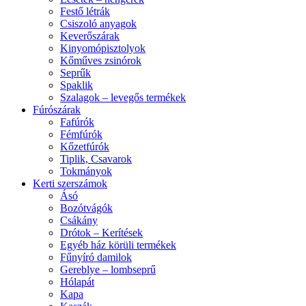
Festő létrák
Csiszoló anyagok
Keverőszárak
Kinyomópisztolyok
Kőműves zsinórok
Seprűk
Spaklik
Szalagok – levegős termékek
Fúrószárak
Fafúrók
Fémfúrók
Kőzetfúrók
Tiplik, Csavarok
Tokmányok
Kerti szerszámok
Ásó
Bozótvágók
Csákány
Drótok – Kerítések
Egyéb ház körüli termékek
Fűnyíró damilok
Gereblye – lombseprű
Hólapát
Kapa