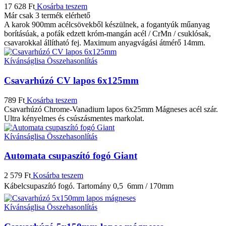
17 628
Ft
Kosárba teszem
Már csak 3 termék elérhető
A karok 900mm acélcsövekből készülnek, a fogantyúk műanyag
borításúak, a pofák edzett króm-mangán acél / CrMn / csuklósak,
csavarokkal állítható fej. Maximum anyagvágási átmérő 14mm.
Kívánságlisa
Összehasonlítás
Csavarhúzó CV lapos 6x125mm
789
Ft
Kosárba teszem
Csavarhúzó Chrome-Vanadium lapos 6x25mm Mágneses acél szár.
Ultra kényelmes és csúszásmentes markolat.
Kívánságlisa
Összehasonlítás
Automata csupaszító fogó Giant
2 579
Ft
Kosárba teszem
Kábelcsupaszító fogó. Tartomány 0,5  6mm / 170mm
Kívánságlisa
Összehasonlítás