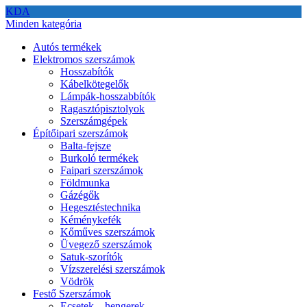
KDA
Minden kategória
Autós termékek
Elektromos szerszámok
Hosszabítók
Kábelkötegelők
Lámpák-hosszabbítók
Ragasztópisztolyok
Szerszámgépek
Építőipari szerszámok
Balta-fejsze
Burkoló termékek
Faipari szerszámok
Földmunka
Gázégők
Hegesztéstechnika
Kéménykefék
Kőműves szerszámok
Üvegező szerszámok
Satuk-szorítók
Vízszerelési szerszámok
Vödrök
Festő Szerszámok
Ecsetek – hengerek