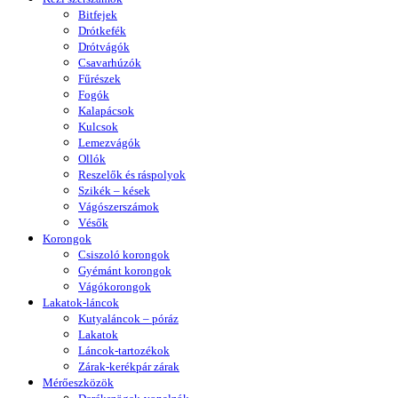
Bitfejek
Drótkefék
Drótvágók
Csavarhúzók
Fűrészek
Fogók
Kalapácsok
Kulcsok
Lemezvágók
Ollók
Reszelők és ráspolyok
Szikék – kések
Vágószerszámok
Vésők
Korongok
Csiszoló korongok
Gyémánt korongok
Vágókorongok
Lakatok-láncok
Kutyaláncok – póráz
Lakatok
Láncok-tartozékok
Zárak-kerékpár zárak
Mérőeszközök