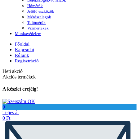
Derékszögek-vonalzók
Hőmérők
Jelölő eszközök
Mérőszalagok
Tolómérők
Vízmértékek
Munkavédelem
Főoldal
Kapcsolat
Rólunk
Regisztráció
Heti akció
Akciós termékek
A készlet erejéig!
0
Teljes ár
0
Ft