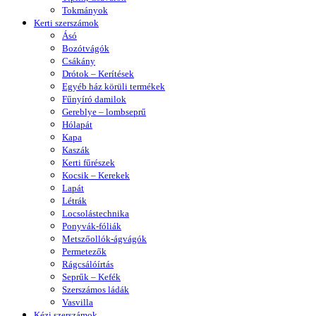
Tokmányok
Kerti szerszámok
Ásó
Bozótvágók
Csákány
Drótok – Kerítések
Egyéb ház körüli termékek
Fűnyíró damilok
Gereblye – lombseprű
Hólapát
Kapa
Kaszák
Kerti fűrészek
Kocsik – Kerekek
Lapát
Létrák
Locsolástechnika
Ponyvák-fóliák
Metszőollók-ágvágók
Permetezők
Rágcsálóírtás
Seprűk – Kefék
Szerszámos ládák
Vasvilla
Kézi szerszámok