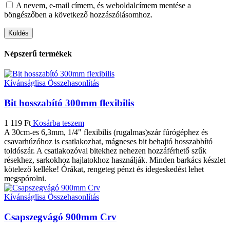
A nevem, e-mail címem, és weboldalcímem mentése a
böngészőben a következő hozzászólásomhoz.
Népszerű termékek
Kívánságlisa
Összehasonlítás
Bit hosszabító 300mm flexibilis
1 119
Ft
Kosárba teszem
A 30cm-es 6,3mm, 1/4" flexibilis (rugalmas)szár fúrógéphez és
csavarhúzóhoz is csatlakozhat, mágneses bit behajtó hosszabbító
toldószár. A csatlakozóval bitekhez nehezen hozzáférhető szűk
résekhez, sarkokhoz hajlatokhoz használják. Minden barkács készlet
kötelező kelléke! Órákat, rengeteg pénzt és idegeskedést lehet
megspórolni.
Kívánságlisa
Összehasonlítás
Csapszegvágó 900mm Crv