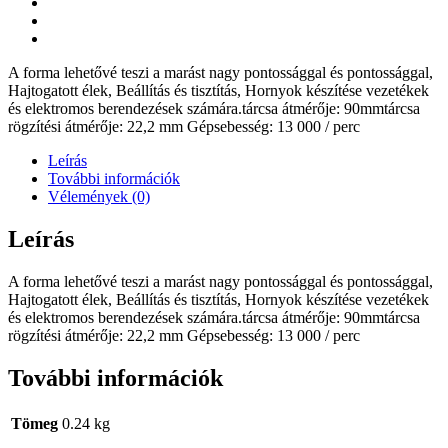
A forma lehetővé teszi a marást nagy pontossággal és pontossággal,
Hajtogatott élek, Beállítás és tisztítás, Hornyok készítése vezetékek
és elektromos berendezések számára.tárcsa átmérője: 90mmtárcsa
rögzítési átmérője: 22,2 mm Gépsebesség: 13 000 / perc
Leírás
További információk
Vélemények (0)
Leírás
A forma lehetővé teszi a marást nagy pontossággal és pontossággal,
Hajtogatott élek, Beállítás és tisztítás, Hornyok készítése vezetékek
és elektromos berendezések számára.tárcsa átmérője: 90mmtárcsa
rögzítési átmérője: 22,2 mm Gépsebesség: 13 000 / perc
További információk
Tömeg
0.24 kg