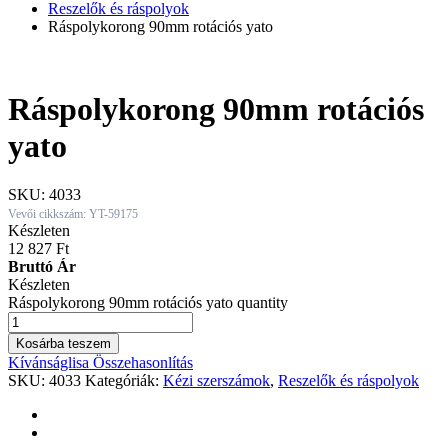
Reszelők és ráspolyok
Ráspolykorong 90mm rotációs yato
Ráspolykorong 90mm rotációs
yato
SKU:
4033
Vevői cikkszám: YT-59175
Készleten
12 827
Ft
Bruttó Ár
Készleten
Ráspolykorong 90mm rotációs yato quantity
Kosárba teszem
Kívánságlisa
Összehasonlítás
SKU:
4033
Kategóriák:
Kézi szerszámok
,
Reszelők és ráspolyok