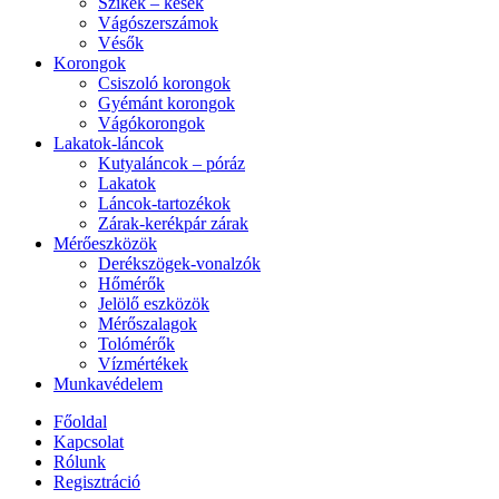
Szikék – kések
Vágószerszámok
Vésők
Korongok
Csiszoló korongok
Gyémánt korongok
Vágókorongok
Lakatok-láncok
Kutyaláncok – póráz
Lakatok
Láncok-tartozékok
Zárak-kerékpár zárak
Mérőeszközök
Derékszögek-vonalzók
Hőmérők
Jelölő eszközök
Mérőszalagok
Tolómérők
Vízmértékek
Munkavédelem
Főoldal
Kapcsolat
Rólunk
Regisztráció