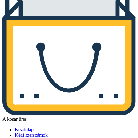
A kosár üres
Kezdőlap
Kézi szerszámok