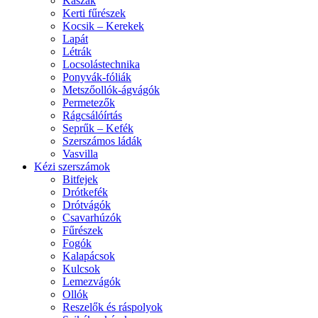
Kaszák
Kerti fűrészek
Kocsik – Kerekek
Lapát
Létrák
Locsolástechnika
Ponyvák-fóliák
Metszőollók-ágvágók
Permetezők
Rágcsálóírtás
Seprűk – Kefék
Szerszámos ládák
Vasvilla
Kézi szerszámok
Bitfejek
Drótkefék
Drótvágók
Csavarhúzók
Fűrészek
Fogók
Kalapácsok
Kulcsok
Lemezvágók
Ollók
Reszelők és ráspolyok