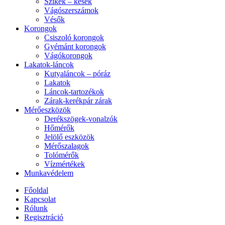
Szikék – kések
Vágószerszámok
Vésők
Korongok
Csiszoló korongok
Gyémánt korongok
Vágókorongok
Lakatok-láncok
Kutyaláncok – póráz
Lakatok
Láncok-tartozékok
Zárak-kerékpár zárak
Mérőeszközök
Derékszögek-vonalzók
Hőmérők
Jelölő eszközök
Mérőszalagok
Tolómérők
Vízmértékek
Munkavédelem
Főoldal
Kapcsolat
Rólunk
Regisztráció