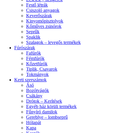
Festő létrák
Csiszoló anyagok
Keverőszárak
Kinyomópisztolyok
Kőműves zsinórok
Seprűk
Spaklik
Szalagok – levegős termékek
Fúrószárak
Fafúrók
Fémfúrók
Kőzetfúrók
Tiplik, Csavarok
Tokmányok
Kerti szerszámok
Ásó
Bozótvágók
Csákány
Drótok – Kerítések
Egyéb ház körüli termékek
Fűnyíró damilok
Gereblye – lombseprű
Hólapát
Kapa