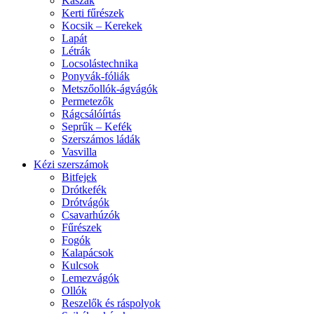
Kaszák
Kerti fűrészek
Kocsik – Kerekek
Lapát
Létrák
Locsolástechnika
Ponyvák-fóliák
Metszőollók-ágvágók
Permetezők
Rágcsálóírtás
Seprűk – Kefék
Szerszámos ládák
Vasvilla
Kézi szerszámok
Bitfejek
Drótkefék
Drótvágók
Csavarhúzók
Fűrészek
Fogók
Kalapácsok
Kulcsok
Lemezvágók
Ollók
Reszelők és ráspolyok