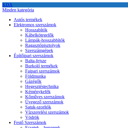
KDA
Minden kategória
Autós termékek
Elektromos szerszámok
Hosszabítók
Kábelkötegelők
Lámpák-hosszabbítók
Ragasztópisztolyok
Szerszámgépek
Építőipari szerszámok
Balta-fejsze
Burkoló termékek
Faipari szerszámok
Földmunka
Gázégők
Hegesztéstechnika
Kéménykefék
Kőműves szerszámok
Üvegező szerszámok
Satuk-szorítók
Vízszerelési szerszámok
Vödrök
Festő Szerszámok
Ecsetek – hengerek