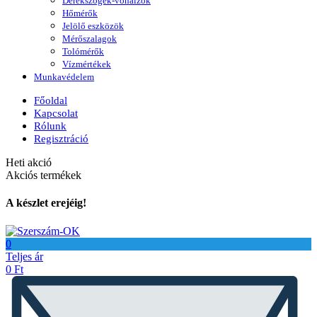
Derékszögek-vonalzók
Hőmérők
Jelölő eszközök
Mérőszalagok
Tolómérők
Vízmértékek
Munkavédelem
Főoldal
Kapcsolat
Rólunk
Regisztráció
Heti akció
Akciós termékek
A készlet erejéig!
0
Teljes ár
0
Ft