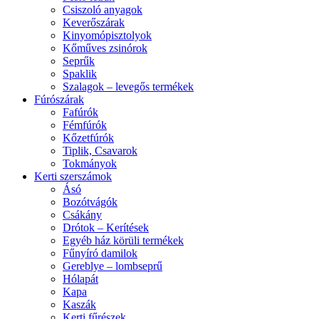
Csiszoló anyagok
Keverőszárak
Kinyomópisztolyok
Kőműves zsinórok
Seprűk
Spaklik
Szalagok – levegős termékek
Fúrószárak
Fafúrók
Fémfúrók
Kőzetfúrók
Tiplik, Csavarok
Tokmányok
Kerti szerszámok
Ásó
Bozótvágók
Csákány
Drótok – Kerítések
Egyéb ház körüli termékek
Fűnyíró damilok
Gereblye – lombseprű
Hólapát
Kapa
Kaszák
Kerti fűrészek