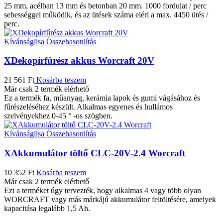
25 mm, acélban 13 mm és betonban 20 mm. 1000 fordulat / perc
sebességgel működik, és az ütések száma eléri a max. 4450 ütés /
perc.
Kívánságlisa
Összehasonlítás
XDekopírfűrész akkus Worcraft 20V
21 561
Ft
Kosárba teszem
Már csak 2 termék elérhető
Ez a termék fa, műanyag, kerámia lapok és gumi vágásához és
fűrészeléséhez készült. Alkalmas egyenes és hullámos
szelvényekhez 0-45 ° -os szögben.
Kívánságlisa
Összehasonlítás
XAkkumulátor töltő CLC-20V-2.4 Worcraft
10 352
Ft
Kosárba teszem
Már csak 2 termék elérhető
Ezt a terméket úgy tervezték, hogy alkalmas 4 vagy több olyan
WORCRAFT vagy más márkájú akkumulátor feltöltésére, amelyek
kapacitása legalább 1,5 Ah.