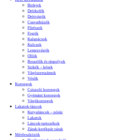
Bitfejek
Drótkefék
Drótvágók
Csavarhúzók
Fűrészek
Fogók
Kalapácsok
Kulcsok
Lemezvágók
Ollók
Reszelők és ráspolyok
Szikék – kések
Vágószerszámok
Vésők
Korongok
Csiszoló korongok
Gyémánt korongok
Vágókorongok
Lakatok-láncok
Kutyaláncok – póráz
Lakatok
Láncok-tartozékok
Zárak-kerékpár zárak
Mérőeszközök