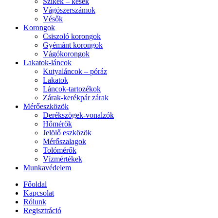
Szikék – kések
Vágószerszámok
Vésők
Korongok
Csiszoló korongok
Gyémánt korongok
Vágókorongok
Lakatok-láncok
Kutyaláncok – póráz
Lakatok
Láncok-tartozékok
Zárak-kerékpár zárak
Mérőeszközök
Derékszögek-vonalzók
Hőmérők
Jelölő eszközök
Mérőszalagok
Tolómérők
Vízmértékek
Munkavédelem
Főoldal
Kapcsolat
Rólunk
Regisztráció