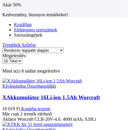
Akár
50%
Kedvezmény, bizonyos termékekre!
Kezdőlap
Elektromos szerszámok
Szerszámgépek
Termékek Szűrése
Megjelenítés:
Sorted
Mind a(z) 8 találat megjelenítve
by
latest
Kívánságlisa
Összehasonlítás
XAkkumulátor 16Li-ion 1,5Ah Worcraft
10 019
Ft
Kosárba teszem
Már csak 2 termék elérhető
Aklátor Worcraft CLB-20V-4.0, 4000 mAh, S20Li
Kívánságlisa
Összehasonlítás