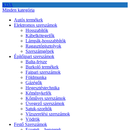
KDA
Minden kategória
Autós termékek
Elektromos szerszámok
Hosszabítók
Kábelkötegelők
Lámpák-hosszabbítók
Ragasztópisztolyok
Szerszámgépek
Építőipari szerszámok
Balta-fejsze
Burkoló termékek
Faipari szerszámok
Földmunka
Gázégők
Hegesztéstechnika
Kéménykefék
Kőműves szerszámok
Üvegező szerszámok
Satuk-szorítók
Vízszerelési szerszámok
Vödrök
Festő Szerszámok
Ecsetek – hengerek