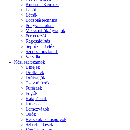
Kocsik – Kerekek
Lapát
Létrák
Locsolástechnika
Ponyvák-fóliák
Metszőollók-ágvágók
Permetezők
Rágcsálóírtás
Seprűk – Kefék
Szerszámos ládák
Vasvilla
Kézi szerszámok
Bitfejek
Drótkefék
Drótvágók
Csavarhúzók
Fűrészek
Fogók
Kalapácsok
Kulcsok
Lemezvágók
Ollók
Reszelők és ráspolyok
Szikék – kések
Vágószerszámok