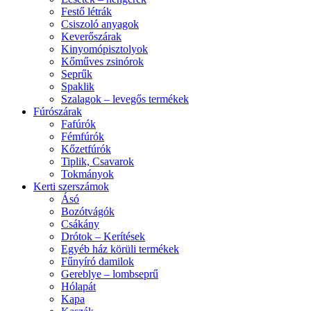
Festő létrák
Csiszoló anyagok
Keverőszárak
Kinyomópisztolyok
Kőműves zsinórok
Seprűk
Spaklik
Szalagok – levegős termékek
Fúrószárak
Fafúrók
Fémfúrók
Kőzetfúrók
Tiplik, Csavarok
Tokmányok
Kerti szerszámok
Ásó
Bozótvágók
Csákány
Drótok – Kerítések
Egyéb ház körüli termékek
Fűnyíró damilok
Gereblye – lombseprű
Hólapát
Kapa