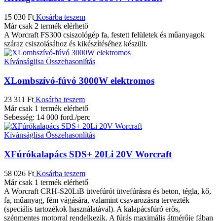
15 030
Ft
Kosárba teszem
Már csak 2 termék elérhető
A Worcraft FS300 csiszológép fa, festett felületek és műanyagok
száraz csiszolásához és kikészítéséhez készült.
Kívánságlisa
Összehasonlítás
XLombszívó-fúvó 3000W elektromos
23 311
Ft
Kosárba teszem
Már csak 1 termék elérhető
Sebesség: 14 000 ford./perc
Kívánságlisa
Összehasonlítás
XFúrókalapács SDS+ 20Li 20V Worcraft
58 026
Ft
Kosárba teszem
Már csak 1 termék elérhető
A Worcraft CRH-S20LiB ütvefúrót ütvefúrásra és beton, tégla, kő,
fa, műanyag, fém vágására, valamint csavarozásra tervezték
(speciális tartozékok használatával). A kalapácsfúró erős,
szénmentes motorral rendelkezik. A fúrás maximális átmérője fában