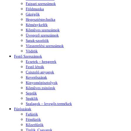
Faipari szerszámok
Földmunka
Gázégők
Hegesztéstechnika
Kéménykefék
Kőműves szerszámok
Üvegező szerszámok
Satuk-szorítók
Vízszerelési szerszámok
Vödrök
Festő Szerszámok
Ecsetek – hengerek
Festő létrák
Csiszoló anyagok
Keverőszárak
Kinyomópisztolyok
Kőműves zsinórok
Seprűk
Spaklik
Szalagok – levegős termékek
Fúrószárak
Fafúrók
Fémfúrók
Kőzetfúrók
Tiplik, Csavarok