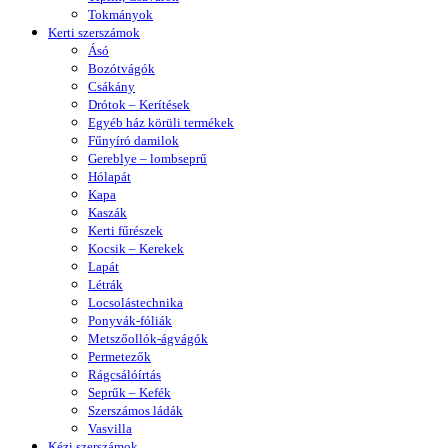
Tokmányok
Kerti szerszámok
Ásó
Bozótvágók
Csákány
Drótok – Kerítések
Egyéb ház körüli termékek
Fűnyíró damilok
Gereblye – lombseprű
Hólapát
Kapa
Kaszák
Kerti fűrészek
Kocsik – Kerekek
Lapát
Létrák
Locsolástechnika
Ponyvák-fóliák
Metszőollók-ágvágók
Permetezők
Rágcsálóírtás
Seprűk – Kefék
Szerszámos ládák
Vasvilla
Kézi szerszámok