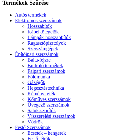
Termékek Szűrése
Autós termékek
Elektromos szerszámok
Hosszabítók
Kábelkötegelők
Lámpák-hosszabbítók
Ragasztópisztolyok
Szerszámgépek
Építőipari szerszámok
Balta-fejsze
Burkoló termékek
Faipari szerszámok
Földmunka
Gázégők
Hegesztéstechnika
Kéménykefék
Kőműves szerszámok
Üvegező szerszámok
Satuk-szorítók
Vízszerelési szerszámok
Vödrök
Festő Szerszámok
Ecsetek – hengerek
Festő létrák