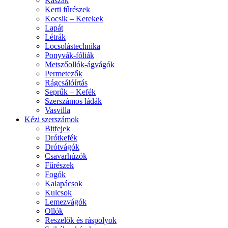
Kaszák
Kerti fűrészek
Kocsik – Kerekek
Lapát
Létrák
Locsolástechnika
Ponyvák-fóliák
Metszőollók-ágvágók
Permetezők
Rágcsálóírtás
Seprűk – Kefék
Szerszámos ládák
Vasvilla
Kézi szerszámok
Bitfejek
Drótkefék
Drótvágók
Csavarhúzók
Fűrészek
Fogók
Kalapácsok
Kulcsok
Lemezvágók
Ollók
Reszelők és ráspolyok