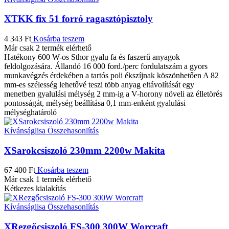
XTKK fix 51 forró ragasztópisztoly
4 343
Ft
Kosárba teszem
Már csak 2 termék elérhető
Hatékony 600 W-os Sthor gyalu fa és faszerű anyagok
feldolgozására. Állandó 16 000 ford./perc fordulatszám a gyors
munkavégzés érdekében a tartós poli ékszíjnak köszönhetően A 82
mm-es szélesség lehetővé teszi több anyag eltávolítását egy
menetben gyalulási mélység 2 mm-ig a V-horony növeli az élletörés
pontosságát, mélység beállítása 0,1 mm-enként gyalulási
mélységhatároló
Kívánságlisa
Összehasonlítás
XSarokcsiszoló 230mm 2200w Makita
67 400
Ft
Kosárba teszem
Már csak 1 termék elérhető
Kétkezes kialakítás
Kívánságlisa
Összehasonlítás
XRezgőcsiszoló FS-300 300W Worcraft