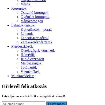
Vésők
Korongok
Csiszoló korongok
Gyémánt korongok
Vágókorongok
Lakatok-láncok
Kutyaláncok – póráz
Lakatok
Láncok-tartozékok
Zárak-kerékpár zárak
Mérőeszközök
Derékszögek-vonalzók
Hőmérők
Jelölő eszközök
Mérőszalagok
Tolómérők
Vízmértékek
Munkavédelem
Hírlevél feliratkozás
Értesüljön az elsők között a legújabb akciókról!
Feliratkozás