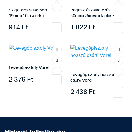
Szigetelőszalag 5db
Ragasztószalag ezüst
19mmx10m work-it
50mmx25m work-plusz
914
Ft
1 822
Ft
Levegőpisztoly Vorel
Levegőpisztoly hosszú
2 376
Ft
csőrű Vorel
2 438
Ft