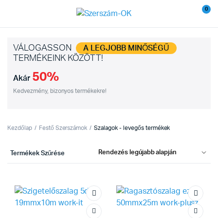
0
VÁLOGASSON
A LEGJOBB MINŐSÉGŰ
TERMÉKEINK KÖZÖTT!
50%
Akár
Kedvezmény, bizonyos termékekre!
Kezdőlap
Festő Szerszámok
Szalagok - levegős termékek
Termékek Szűrése