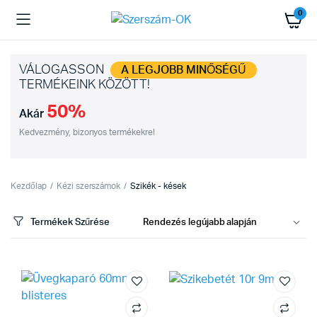
0
VÁLOGASSON
A LEGJOBB MINŐSÉGŰ
TERMÉKEINK KÖZÖTT!
50%
Akár
Kedvezmény, bizonyos termékekre!
Kezdőlap
Kézi szerszámok
Szikék - kések
Termékek Szűrése