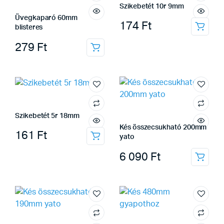
Szikebetét 10r 9mm
Üvegkaparó 60mm
174
Ft
blisteres
279
Ft
Szikebetét 5r 18mm
Kés összecsukható 200mm
161
Ft
yato
6 090
Ft