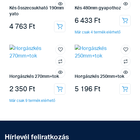
Kés összecsukható 190mm
Kés 480mm gyapothoz
yato
6 433
Ft
4 763
Ft
Már csak 4 termék elérhető
Horgászkés 270mm+tok
Horgászkés 250mm+tok
2 350
Ft
5 196
Ft
Már csak 9 termék elérhető
Hírlevél feliratkozás