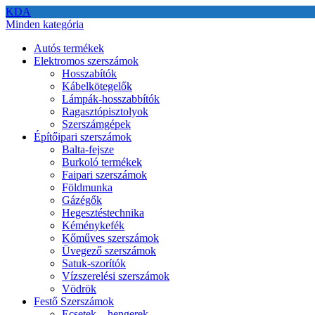
KDA
Minden kategória
Autós termékek
Elektromos szerszámok
Hosszabítók
Kábelkötegelők
Lámpák-hosszabbítók
Ragasztópisztolyok
Szerszámgépek
Építőipari szerszámok
Balta-fejsze
Burkoló termékek
Faipari szerszámok
Földmunka
Gázégők
Hegesztéstechnika
Kéménykefék
Kőműves szerszámok
Üvegező szerszámok
Satuk-szorítók
Vízszerelési szerszámok
Vödrök
Festő Szerszámok
Ecsetek – hengerek