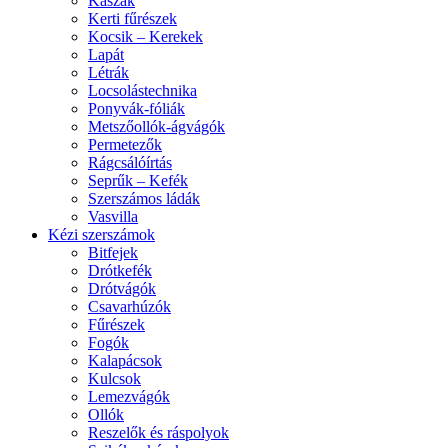
Kaszák
Kerti fűrészek
Kocsik – Kerekek
Lapát
Létrák
Locsolástechnika
Ponyvák-fóliák
Metszőollók-ágvágók
Permetezők
Rágcsálóírtás
Seprűk – Kefék
Szerszámos ládák
Vasvilla
Kézi szerszámok
Bitfejek
Drótkefék
Drótvágók
Csavarhúzók
Fűrészek
Fogók
Kalapácsok
Kulcsok
Lemezvágók
Ollók
Reszelők és ráspolyok