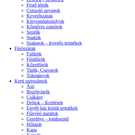
Festő létrák
Csiszoló anyagok
Keverőszárak
Kinyomópisztolyok
Kőműves zsinórok
Seprűk
Spaklik
Szalagok – levegős termékek
Fúrószárak
Fafúrók
Fémfúrók
Kőzetfúrók
Tiplik, Csavarok
Tokmányok
Kerti szerszámok
Ásó
Bozótvágók
Csákány
Drótok – Kerítések
Egyéb ház körüli termékek
Fűnyíró damilok
Gereblye – lombseprű
Hólapát
Kapa