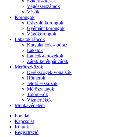
Szikék – kések
Vágószerszámok
Vésők
Korongok
Csiszoló korongok
Gyémánt korongok
Vágókorongok
Lakatok-láncok
Kutyaláncok – póráz
Lakatok
Láncok-tartozékok
Zárak-kerékpár zárak
Mérőeszközök
Derékszögek-vonalzók
Hőmérők
Jelölő eszközök
Mérőszalagok
Tolómérők
Vízmértékek
Munkavédelem
Főoldal
Kapcsolat
Rólunk
Regisztráció