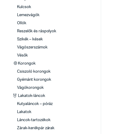
Kulcsok
Lemezvágók
Ollók
Reszelők és ráspolyok
Szikék – kések
Vágószerszámok
Vésők
Korongok
Csiszoló korongok
Gyémánt korongok
Vágókorongok
Lakatok-láncok
Kutyaláncok – póráz
Lakatok
Láncok-tartozékok
Zárak-kerékpár zárak