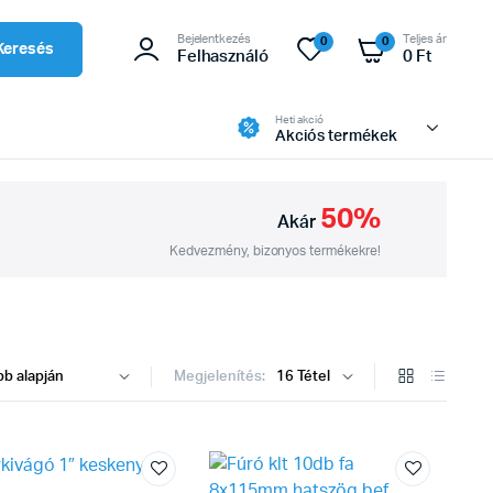
Bejelentkezés
Teljes ár
0
0
Keresés
Felhasználó
0
Ft
Heti akció
Akciós termékek
50%
Akár
Kedvezmény, bizonyos termékekre!
Megjelenítés: