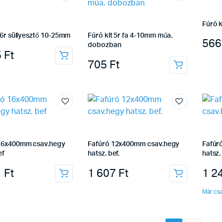
Fúró k
 6r süllyesztő 10-25mm
Fúró klt 5r fa 4-10mm műa.
56
dobozban
5
Ft
705
Ft
16x400mm csav.hegy
Fafúró 12x400mm csav.hegy
Fafúr
ef
hatsz. bef.
hatsz.
1
Ft
1 607
Ft
1 2
Már csa