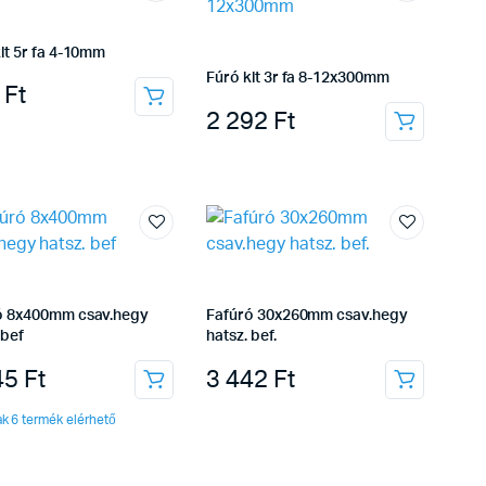
lt 5r fa 4-10mm
Fúró klt 3r fa 8-12x300mm
6
Ft
2 292
Ft
ó 8x400mm csav.hegy
Fafúró 30x260mm csav.hegy
 bef
hatsz. bef.
45
Ft
3 442
Ft
k 6 termék elérhető