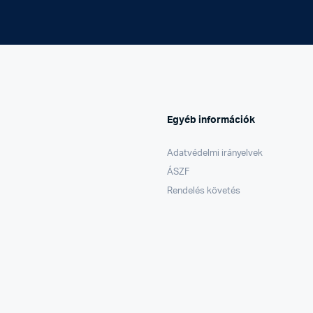
Egyéb információk
Adatvédelmi irányelvek
ÁSZF
Rendelés követés