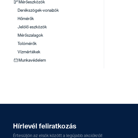
Mérőeszközök
Derékszögek-vonalzók
Hőmérők
Jelölő eszközök
Mérőszalagok
Tolómérők
Vízmértékek
Munkavédelem
Hírlevél feliratkozás
Értesüljön az elsők között a legújabb akciókról!