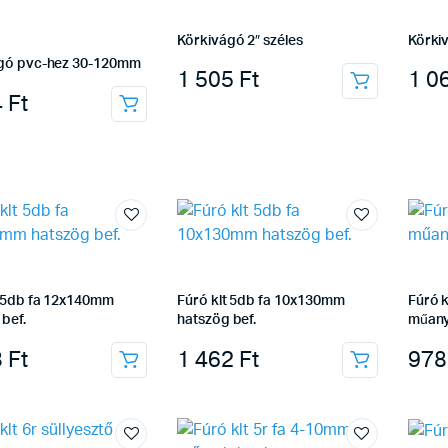
Körkivágó 2″ széles
Körki
gó pvc-hez 30-120mm
1 505
Ft
1 0
4
Ft
t 5db fa 12x140mm
Fúró klt 5db fa 10x130mm
Fúró k
bef.
hatszög bef.
műan
3
Ft
1 462
Ft
97