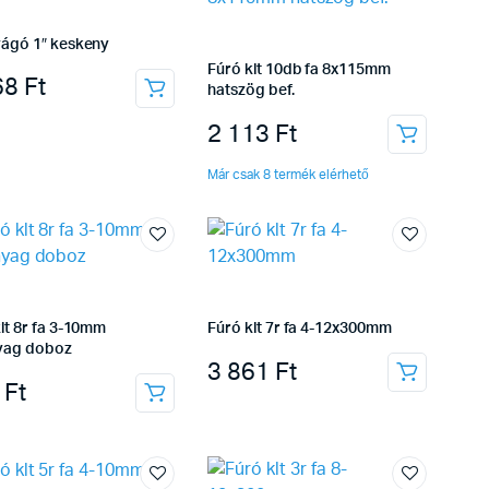
vágó 1″ keskeny
Fúró klt 10db fa 8x115mm
68
Ft
hatszög bef.
2 113
Ft
Már csak 8 termék elérhető
lt 8r fa 3-10mm
Fúró klt 7r fa 4-12x300mm
yag doboz
3 861
Ft
8
Ft