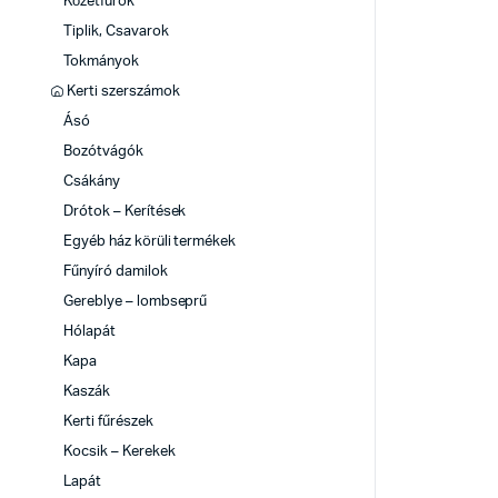
Kőzetfúrók
Tiplik, Csavarok
Tokmányok
Kerti szerszámok
Ásó
Bozótvágók
Csákány
Drótok – Kerítések
Egyéb ház körüli termékek
Fűnyíró damilok
Gereblye – lombseprű
Hólapát
Kapa
Kaszák
Kerti fűrészek
Kocsik – Kerekek
Lapát