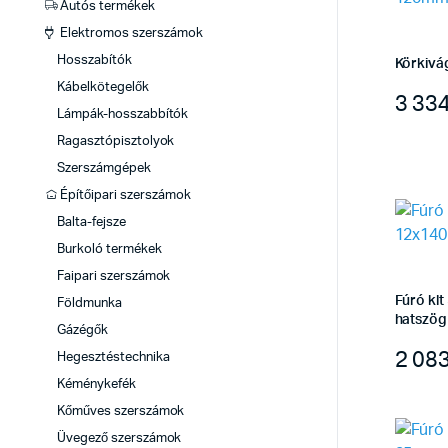
Autós termékek
Elektromos szerszámok
Hosszabítók
Körkivá
Kábelkötegelők
3 33
Lámpák-hosszabbítók
Ragasztópisztolyok
Szerszámgépek
Építőipari szerszámok
Balta-fejsze
Burkoló termékek
Faipari szerszámok
Fúró kl
Földmunka
hatszög 
Gázégők
2 08
Hegesztéstechnika
Kéménykefék
Kőműves szerszámok
Üvegező szerszámok