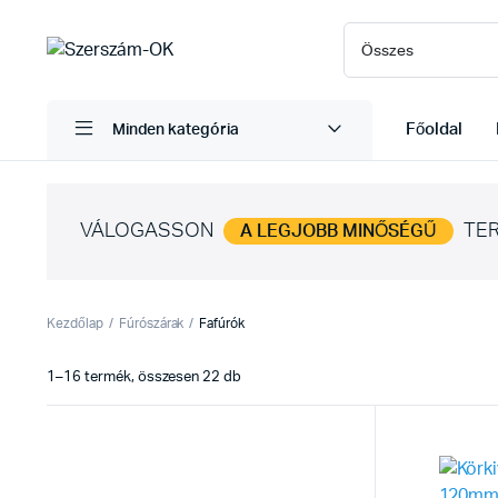
Főoldal
Minden kategória
VÁLOGASSON
TER
A LEGJOBB MINŐSÉGŰ
Kezdőlap
Fúrószárak
Fafúrók
Sorted
1–16 termék, összesen 22 db
by
latest