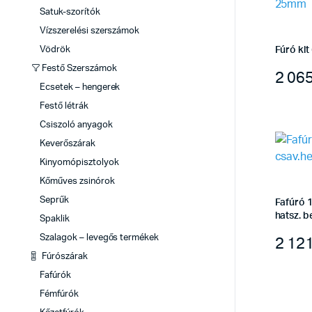
Satuk-szorítók
Vízszerelési szerszámok
Vödrök
Fúró klt
Festő Szerszámok
2 06
Ecsetek – hengerek
Festő létrák
Csiszoló anyagok
Keverőszárak
Kinyomópisztolyok
Kőműves zsinórok
Seprűk
Fafúró 
hatsz. b
Spaklik
2 12
Szalagok – levegős termékek
Fúrószárak
Fafúrók
Fémfúrók