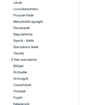
Létrák
Locsolástechnika
Ponyvák-fóliák
Metszőollók-ágvágók
Permetezők
Rágcsálóírtás
Seprűk – Kefék
Szerszámos ládák
Vasvilla
Kézi szerszámok
Bitfejek
Drótkefék
Drótvágók
Csavarhúzók
Fűrészek
Fogók
Kalapácsok