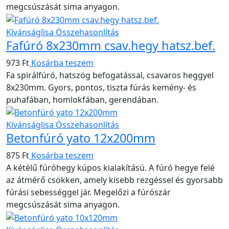
megcsúszását sima anyagon.
Kívánságlisa
Összehasonlítás
Fafúró 8x230mm csav.hegy hatsz.bef.
973
Ft
Kosárba teszem
Fa spirálfúró, hatszög befogatással, csavaros heggyel
8x230mm. Gyors, pontos, tiszta fúrás kemény- és
puhafában, homlokfában, gerendában.
Kívánságlisa
Összehasonlítás
Betonfúró yato 12x200mm
875
Ft
Kosárba teszem
A kétélű fúróhegy kúpos kialakítású. A fúró hegye felé
az átmérő csökken, amely kisebb rezgéssel és gyorsabb
fúrási sebességgel jár. Megelőzi a fúrószár
megcsúszását sima anyagon.