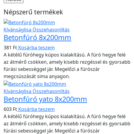
Népszerű termékek
Kívánságlisa
Összehasonlítás
Betonfúró 8x200mm
381
Ft
Kosárba teszem
A kétélű fúróhegy kúpos kialakítású. A fúró hegye felé
az átmérő csökken, amely kisebb rezgéssel és gyorsabb
fúrási sebességgel jár. Megelőzi a fúrószár
megcsúszását sima anyagon.
Kívánságlisa
Összehasonlítás
Betonfúró yato 8x200mm
603
Ft
Kosárba teszem
A kétélű fúróhegy kúpos kialakítású. A fúró hegye felé
az átmérő csökken, amely kisebb rezgéssel és gyorsabb
fúrási sebességgel jár. Megelőzi a fúrószár