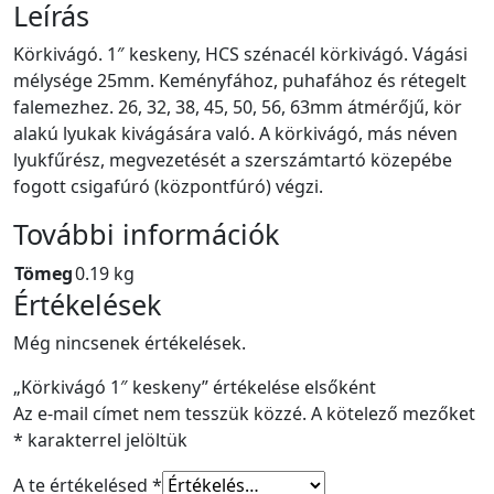
Leírás
Körkivágó. 1″ keskeny, HCS szénacél körkivágó. Vágási
mélysége 25mm. Keményfához, puhafához és rétegelt
falemezhez. 26, 32, 38, 45, 50, 56, 63mm átmérőjű, kör
alakú lyukak kivágására való. A körkivágó, más néven
lyukfűrész, megvezetését a szerszámtartó közepébe
fogott csigafúró (központfúró) végzi.
További információk
Tömeg
0.19 kg
Értékelések
Még nincsenek értékelések.
„Körkivágó 1″ keskeny” értékelése elsőként
Az e-mail címet nem tesszük közzé.
A kötelező mezőket
*
karakterrel jelöltük
A te értékelésed
*