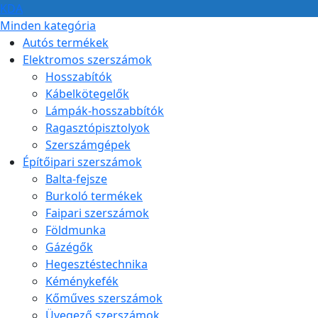
KDA
Minden kategória
Autós termékek
Elektromos szerszámok
Hosszabítók
Kábelkötegelők
Lámpák-hosszabbítók
Ragasztópisztolyok
Szerszámgépek
Építőipari szerszámok
Balta-fejsze
Burkoló termékek
Faipari szerszámok
Földmunka
Gázégők
Hegesztéstechnika
Kéménykefék
Kőműves szerszámok
Üvegező szerszámok