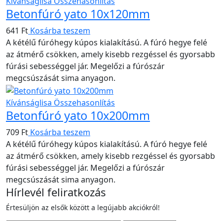
Kívánságlisa
Összehasonlítás
Betonfúró yato 10x120mm
641
Ft
Kosárba teszem
A kétélű fúróhegy kúpos kialakítású. A fúró hegye felé
az átmérő csökken, amely kisebb rezgéssel és gyorsabb
fúrási sebességgel jár. Megelőzi a fúrószár
megcsúszását sima anyagon.
Kívánságlisa
Összehasonlítás
Betonfúró yato 10x200mm
709
Ft
Kosárba teszem
A kétélű fúróhegy kúpos kialakítású. A fúró hegye felé
az átmérő csökken, amely kisebb rezgéssel és gyorsabb
fúrási sebességgel jár. Megelőzi a fúrószár
megcsúszását sima anyagon.
Hírlevél feliratkozás
Értesüljön az elsők között a legújabb akciókról!