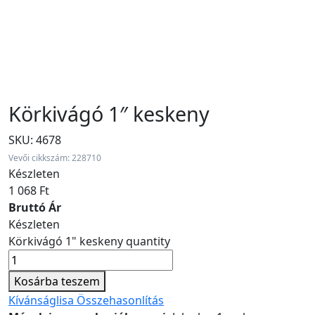
Körkivágó 1″ keskeny
SKU:
4678
Vevői cikkszám: 228710
Készleten
1 068
Ft
Bruttó Ár
Készleten
Körkivágó 1" keskeny quantity
Kosárba teszem
Kívánságlisa
Összehasonlítás