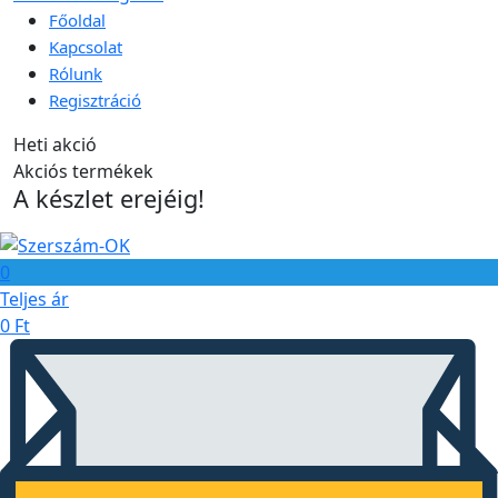
Főoldal
Kapcsolat
Rólunk
Regisztráció
Heti akció
Akciós termékek
A készlet erejéig!
0
Teljes ár
0
Ft