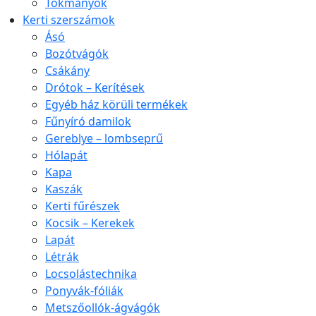
Tokmányok
Kerti szerszámok
Ásó
Bozótvágók
Csákány
Drótok – Kerítések
Egyéb ház körüli termékek
Fűnyíró damilok
Gereblye – lombseprű
Hólapát
Kapa
Kaszák
Kerti fűrészek
Kocsik – Kerekek
Lapát
Létrák
Locsolástechnika
Ponyvák-fóliák
Metszőollók-ágvágók