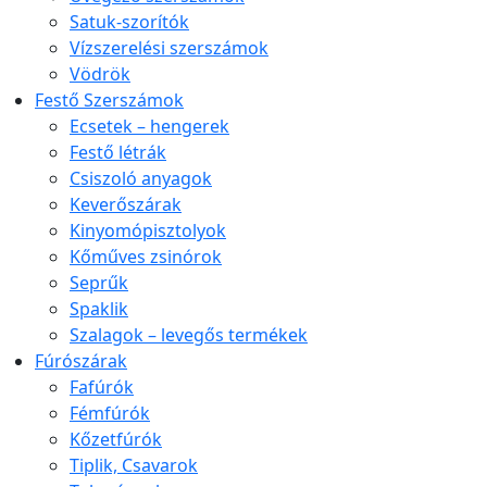
Satuk-szorítók
Vízszerelési szerszámok
Vödrök
Festő Szerszámok
Ecsetek – hengerek
Festő létrák
Csiszoló anyagok
Keverőszárak
Kinyomópisztolyok
Kőműves zsinórok
Seprűk
Spaklik
Szalagok – levegős termékek
Fúrószárak
Fafúrók
Fémfúrók
Kőzetfúrók
Tiplik, Csavarok