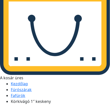
A kosár üres
Kezdőlap
Fúrószárak
Fafúrók
Körkivágó 1″ keskeny