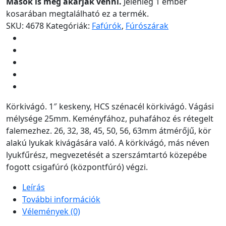
Mások is meg akarják venni.
Jelenleg 1 ember
kosarában megtalálható ez a termék.
SKU:
4678
Kategóriák:
Fafúrók
,
Fúrószárak
Körkivágó. 1″ keskeny, HCS szénacél körkivágó. Vágási
mélysége 25mm. Keményfához, puhafához és rétegelt
falemezhez. 26, 32, 38, 45, 50, 56, 63mm átmérőjű, kör
alakú lyukak kivágására való. A körkivágó, más néven
lyukfűrész, megvezetését a szerszámtartó közepébe
fogott csigafúró (központfúró) végzi.
Leírás
További információk
Vélemények (0)