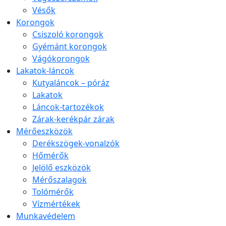
Vésők
Korongok
Csiszoló korongok
Gyémánt korongok
Vágókorongok
Lakatok-láncok
Kutyaláncok – póráz
Lakatok
Láncok-tartozékok
Zárak-kerékpár zárak
Mérőeszközök
Derékszögek-vonalzók
Hőmérők
Jelölő eszközök
Mérőszalagok
Tolómérők
Vízmértékek
Munkavédelem