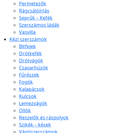
Permetezők
Rágcsálóírtás
Seprűk – Kefék
Szerszámos ládák
Vasvilla
Kézi szerszámok
Bitfejek
Drótkefék
Drótvágók
Csavarhúzók
Fűrészek
Fogók
Kalapácsok
Kulcsok
Lemezvágók
Ollók
Reszelők és ráspolyok
Szikék – kések
Vágószerszámok