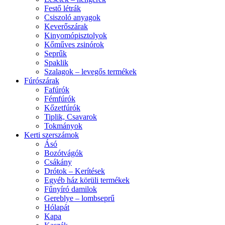
Festő létrák
Csiszoló anyagok
Keverőszárak
Kinyomópisztolyok
Kőműves zsinórok
Seprűk
Spaklik
Szalagok – levegős termékek
Fúrószárak
Fafúrók
Fémfúrók
Kőzetfúrók
Tiplik, Csavarok
Tokmányok
Kerti szerszámok
Ásó
Bozótvágók
Csákány
Drótok – Kerítések
Egyéb ház körüli termékek
Fűnyíró damilok
Gereblye – lombseprű
Hólapát
Kapa