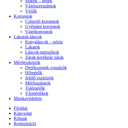
Szikék – kések
Vágószerszámok
Vésők
Korongok
Csiszoló korongok
Gyémánt korongok
Vágókorongok
Lakatok-láncok
Kutyaláncok – póráz
Lakatok
Láncok-tartozékok
Zárak-kerékpár zárak
Mérőeszközök
Derékszögek-vonalzók
Hőmérők
Jelölő eszközök
Mérőszalagok
Tolómérők
Vízmértékek
Munkavédelem
Főoldal
Kapcsolat
Rólunk
Regisztráció