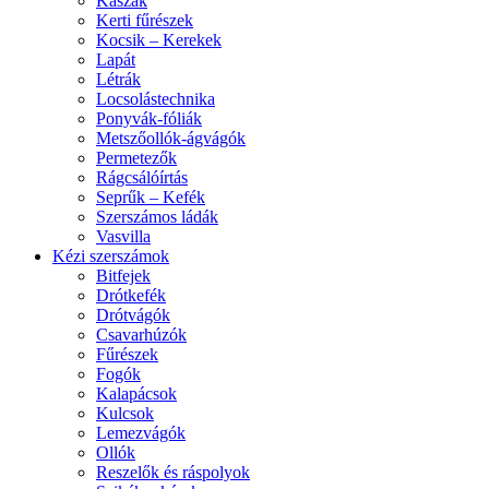
Kaszák
Kerti fűrészek
Kocsik – Kerekek
Lapát
Létrák
Locsolástechnika
Ponyvák-fóliák
Metszőollók-ágvágók
Permetezők
Rágcsálóírtás
Seprűk – Kefék
Szerszámos ládák
Vasvilla
Kézi szerszámok
Bitfejek
Drótkefék
Drótvágók
Csavarhúzók
Fűrészek
Fogók
Kalapácsok
Kulcsok
Lemezvágók
Ollók
Reszelők és ráspolyok