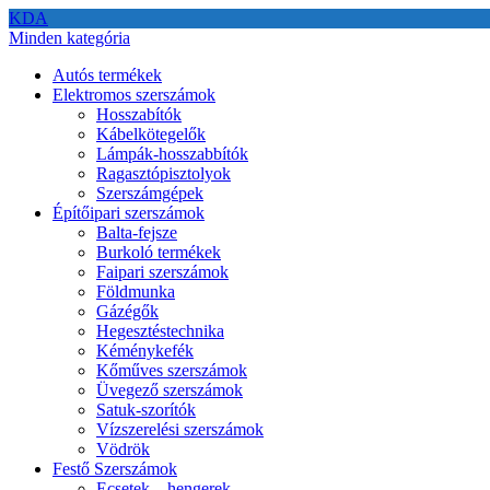
KDA
Minden kategória
Autós termékek
Elektromos szerszámok
Hosszabítók
Kábelkötegelők
Lámpák-hosszabbítók
Ragasztópisztolyok
Szerszámgépek
Építőipari szerszámok
Balta-fejsze
Burkoló termékek
Faipari szerszámok
Földmunka
Gázégők
Hegesztéstechnika
Kéménykefék
Kőműves szerszámok
Üvegező szerszámok
Satuk-szorítók
Vízszerelési szerszámok
Vödrök
Festő Szerszámok
Ecsetek – hengerek