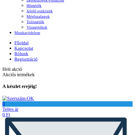
Derékszögek-vonalzók
Hőmérők
Jelölő eszközök
Mérőszalagok
Tolómérők
Vízmértékek
Munkavédelem
Főoldal
Kapcsolat
Rólunk
Regisztráció
Heti akció
Akciós termékek
A készlet erejéig!
0
Teljes ár
0
Ft