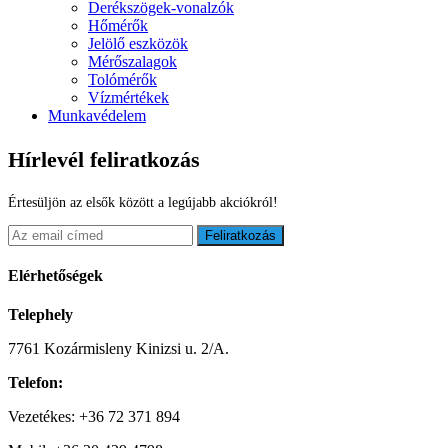
Derékszögek-vonalzók
Hőmérők
Jelölő eszközök
Mérőszalagok
Tolómérők
Vízmértékek
Munkavédelem
Hírlevél feliratkozás
Értesüljön az elsők között a legújabb akciókról!
Feliratkozás
Elérhetőségek
Telephely
7761 Kozármisleny Kinizsi u. 2/A.
Telefon:
Vezetékes: +36 72 371 894