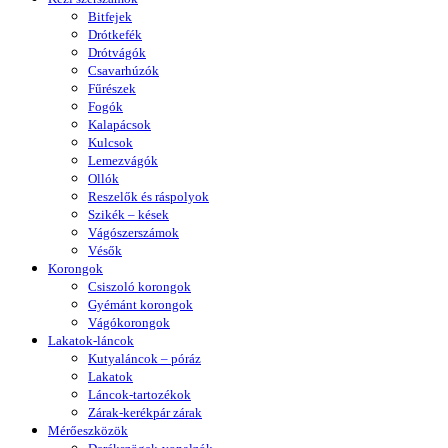
Bitfejek
Drótkefék
Drótvágók
Csavarhúzók
Fűrészek
Fogók
Kalapácsok
Kulcsok
Lemezvágók
Ollók
Reszelők és ráspolyok
Szikék – kések
Vágószerszámok
Vésők
Korongok
Csiszoló korongok
Gyémánt korongok
Vágókorongok
Lakatok-láncok
Kutyaláncok – póráz
Lakatok
Láncok-tartozékok
Zárak-kerékpár zárak
Mérőeszközök