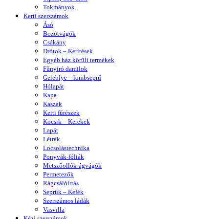
Tokmányok
Kerti szerszámok
Ásó
Bozótvágók
Csákány
Drótok – Kerítések
Egyéb ház körüli termékek
Fűnyíró damilok
Gereblye – lombseprű
Hólapát
Kapa
Kaszák
Kerti fűrészek
Kocsik – Kerekek
Lapát
Létrák
Locsolástechnika
Ponyvák-fóliák
Metszőollók-ágvágók
Permetezők
Rágcsálóírtás
Seprűk – Kefék
Szerszámos ládák
Vasvilla
Kézi szerszámok