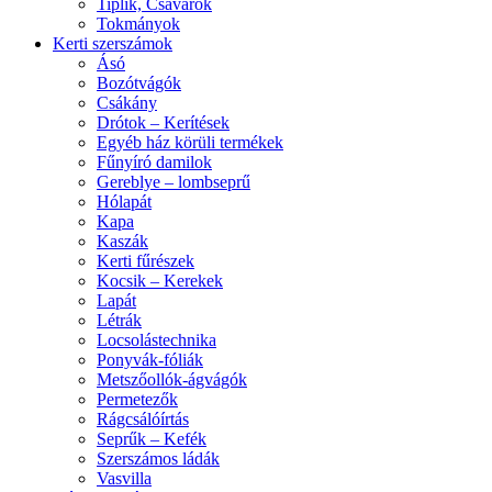
Tiplik, Csavarok
Tokmányok
Kerti szerszámok
Ásó
Bozótvágók
Csákány
Drótok – Kerítések
Egyéb ház körüli termékek
Fűnyíró damilok
Gereblye – lombseprű
Hólapát
Kapa
Kaszák
Kerti fűrészek
Kocsik – Kerekek
Lapát
Létrák
Locsolástechnika
Ponyvák-fóliák
Metszőollók-ágvágók
Permetezők
Rágcsálóírtás
Seprűk – Kefék
Szerszámos ládák
Vasvilla