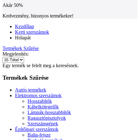
Akár
50%
Kedvezmény, bizonyos termékekre!
Kezdőlap
Kerti szerszámok
Hólapát
Termékek Szűrése
Megjelenítés:
Egy termék se felelt meg a keresésnek.
Termékek Szűrése
Autós termékek
Elektromos szerszámok
Hosszabítók
Kábelkötegelők
Lámpák-hosszabbítók
Ragasztópisztolyok
Szerszámgépek
Építőipari szerszámok
Balta-fejsze