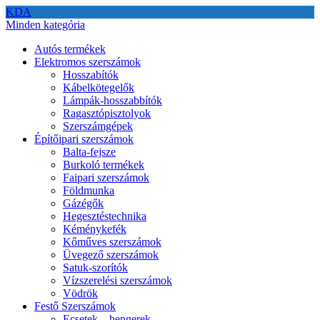
KDA
Minden kategória
Autós termékek
Elektromos szerszámok
Hosszabítók
Kábelkötegelők
Lámpák-hosszabbítók
Ragasztópisztolyok
Szerszámgépek
Építőipari szerszámok
Balta-fejsze
Burkoló termékek
Faipari szerszámok
Földmunka
Gázégők
Hegesztéstechnika
Kéménykefék
Kőműves szerszámok
Üvegező szerszámok
Satuk-szorítók
Vízszerelési szerszámok
Vödrök
Festő Szerszámok
Ecsetek – hengerek