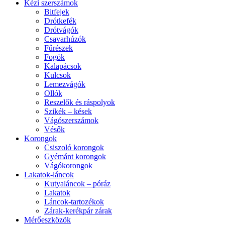
Kézi szerszámok
Bitfejek
Drótkefék
Drótvágók
Csavarhúzók
Fűrészek
Fogók
Kalapácsok
Kulcsok
Lemezvágók
Ollók
Reszelők és ráspolyok
Szikék – kések
Vágószerszámok
Vésők
Korongok
Csiszoló korongok
Gyémánt korongok
Vágókorongok
Lakatok-láncok
Kutyaláncok – póráz
Lakatok
Láncok-tartozékok
Zárak-kerékpár zárak
Mérőeszközök