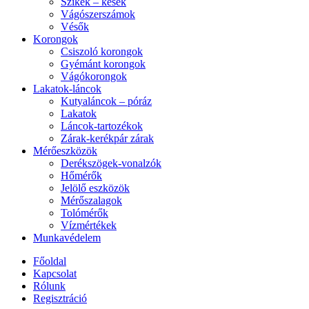
Szikék – kések
Vágószerszámok
Vésők
Korongok
Csiszoló korongok
Gyémánt korongok
Vágókorongok
Lakatok-láncok
Kutyaláncok – póráz
Lakatok
Láncok-tartozékok
Zárak-kerékpár zárak
Mérőeszközök
Derékszögek-vonalzók
Hőmérők
Jelölő eszközök
Mérőszalagok
Tolómérők
Vízmértékek
Munkavédelem
Főoldal
Kapcsolat
Rólunk
Regisztráció