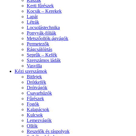
Kaszák
Kerti fűrészek
Kocsik – Kerekek
Lapát
Létrák
Locsolástechnika
Ponyvák-fóliák
Metszőollók-ágvágók
Permetezők
Rágcsálóírtás
Seprűk – Kefék
Szerszámos ládák
Vasvilla
Kézi szerszámok
Bitfejek
Drótkefék
Drótvágók
Csavarhúzók
Fűrészek
Fogók
Kalapácsok
Kulcsok
Lemezvágók
Ollók
Reszelők és ráspolyok