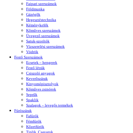
Faipari szerszámok
Földmunka
Gázégők
Hegesztéstechnika
Kéménykefék
Kőműves szerszámok
Üvegező szerszámok
Satuk-szorítók
Vízszerelési szerszámok
Vödrök
Festő Szerszámok
Ecsetek – hengerek
Festő létrák
Csiszoló anyagok
Keverőszárak
Kinyomópisztolyok
Kőműves zsinórok
Seprűk
Spaklik
Szalagok – levegős termékek
Fúrószárak
Fafúrók
Fémfúrók
Kőzetfúrók
Tiplik, Csavarok