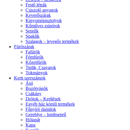
Festő létrák
Csiszoló anyagok
Keverőszárak
Kinyomópisztolyok
Kőműves zsinórok
Seprűk
Spaklik
Szalagok – levegős termékek
Fúrószárak
Fafúrók
Fémfúrók
Kőzetfúrók
Tiplik, Csavarok
Tokmányok
Kerti szerszámok
Ásó
Bozótvágók
Csákány
Drótok – Kerítések
Egyéb ház körüli termékek
Fűnyíró damilok
Gereblye – lombseprű
Hólapát
Kapa