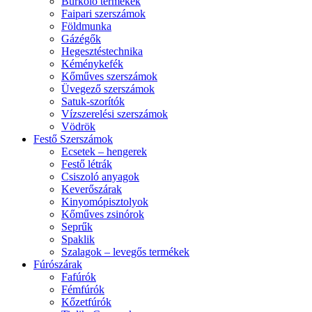
Burkoló termékek
Faipari szerszámok
Földmunka
Gázégők
Hegesztéstechnika
Kéménykefék
Kőműves szerszámok
Üvegező szerszámok
Satuk-szorítók
Vízszerelési szerszámok
Vödrök
Festő Szerszámok
Ecsetek – hengerek
Festő létrák
Csiszoló anyagok
Keverőszárak
Kinyomópisztolyok
Kőműves zsinórok
Seprűk
Spaklik
Szalagok – levegős termékek
Fúrószárak
Fafúrók
Fémfúrók
Kőzetfúrók