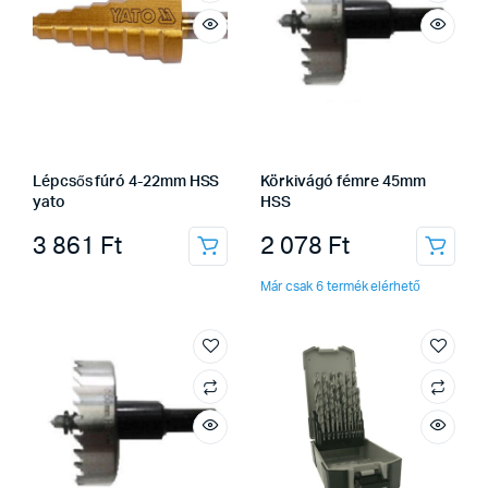
Lépcsős fúró 4-22mm HSS
Körkivágó fémre 45mm
yato
HSS
3 861
Ft
2 078
Ft
Már csak 6 termék elérhető