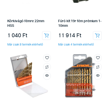
Körkivágó fémre 22mm
Fúró klt 19r fém prémium 1-
HSS
10mm
1 040
Ft
11 914
Ft
Már csak 8 termék elérhető
Már csak 4 termék elérhető