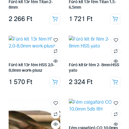
Fúró klt 13r fém Titan 2-
Fúró klt 13r fém Titan 1,5-
8mm
6,5mm
2 266
Ft
1 721
Ft
Fúró klt 13r fém HSS 2,0-
Fúró klt 6r fém 2- 8mm HSS
8,0mm work-plusz
yato
1 570
Ft
2 324
Ft
Fém csigafúró CO 10,0mm