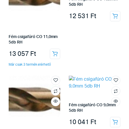
5db RH
12 531
Ft
Fém csigafúró CO 11,0mm
5db RH
13 057
Ft
Már csak 3 termék elérhető
Fém csigafúró CO 9,0mm
5db RH
10 041
Ft