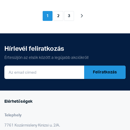
1
2
3
Hírlevél feliratkozás
Értesüljön az elsők között a legújabb akciókról!
Feliratkozás
Elérhetőségek
Telephely
7761 Kozármisleny Kinizsi u. 2/A.