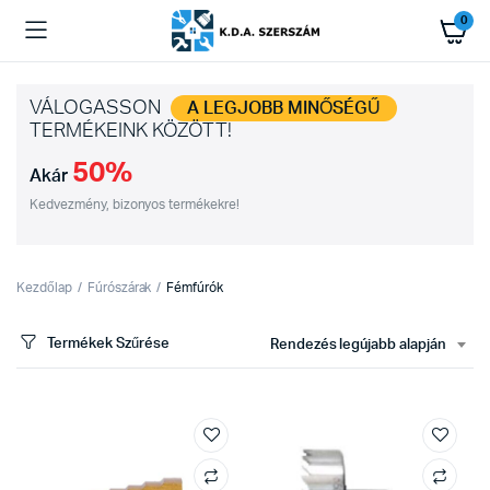
0
VÁLOGASSON
A LEGJOBB MINŐSÉGŰ
TERMÉKEINK KÖZÖTT!
50%
Akár
Kedvezmény, bizonyos termékekre!
Kezdőlap
Fúrószárak
Fémfúrók
Termékek Szűrése
Rendezés legújabb alapján