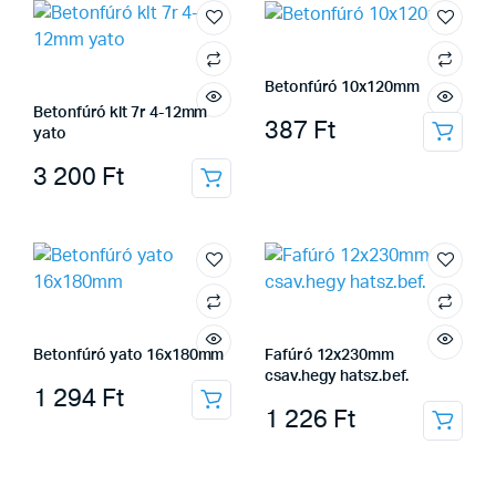
Betonfúró 10x120mm
Betonfúró klt 7r 4-12mm
387
Ft
yato
3 200
Ft
Betonfúró yato 16x180mm
Fafúró 12x230mm
csav.hegy hatsz.bef.
1 294
Ft
1 226
Ft