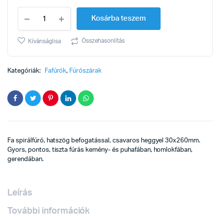
Fafúró
Kosárba teszem
30x260mm
csav.hegy
hatsz.
Összehasonlítás
Kívánságlisa
bef.
quantity
Kategóriák:
Fafúrók
,
Fúrószárak
Fa spirálfúró, hatszög befogatással, csavaros heggyel 30x260mm.
Gyors, pontos, tiszta fúrás kemény- és puhafában, homlokfában,
gerendában.
Leírás
További információk