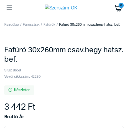
0
Kezdőlap
Fúrószárak
Fafúrók
Fafúró 30x260mm csav.hegy hatsz. bef.
Fafúró 30x260mm csav.hegy hatsz.
bef.
SKU:
8658
Vevői cikkszám: 42230
Készleten
3 442
Ft
Bruttó Ár