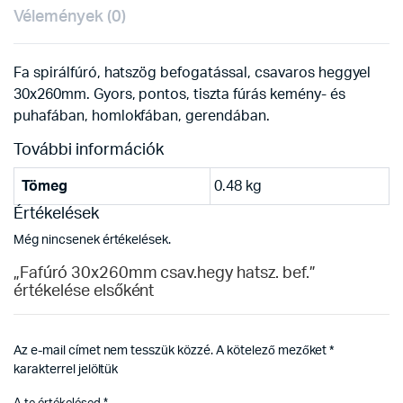
Vélemények (0)
Fa spirálfúró, hatszög befogatással, csavaros heggyel
30x260mm. Gyors, pontos, tiszta fúrás kemény- és
puhafában, homlokfában, gerendában.
További információk
Tömeg
0.48 kg
Értékelések
Még nincsenek értékelések.
„Fafúró 30x260mm csav.hegy hatsz. bef.”
értékelése elsőként
Az e-mail címet nem tesszük közzé.
A kötelező mezőket
*
karakterrel jelöltük