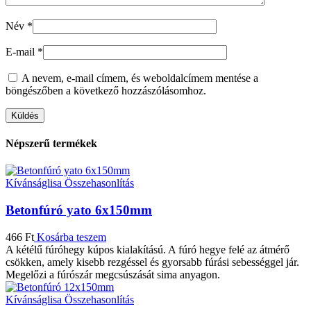
Név
*
E-mail
*
A nevem, e-mail címem, és weboldalcímem mentése a
böngészőben a következő hozzászólásomhoz.
Népszerű termékek
Kívánságlisa
Összehasonlítás
Betonfúró yato 6x150mm
466
Ft
Kosárba teszem
A kétélű fúróhegy kúpos kialakítású. A fúró hegye felé az átmérő
csökken, amely kisebb rezgéssel és gyorsabb fúrási sebességgel jár.
Megelőzi a fúrószár megcsúszását sima anyagon.
Kívánságlisa
Összehasonlítás