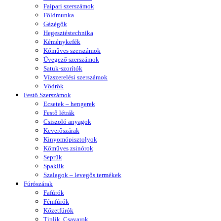
Faipari szerszámok
Földmunka
Gázégők
Hegesztéstechnika
Kéménykefék
Kőműves szerszámok
Üvegező szerszámok
Satuk-szorítók
Vízszerelési szerszámok
Vödrök
Festő Szerszámok
Ecsetek – hengerek
Festő létrák
Csiszoló anyagok
Keverőszárak
Kinyomópisztolyok
Kőműves zsinórok
Seprűk
Spaklik
Szalagok – levegős termékek
Fúrószárak
Fafúrók
Fémfúrók
Kőzetfúrók
Tiplik, Csavarok