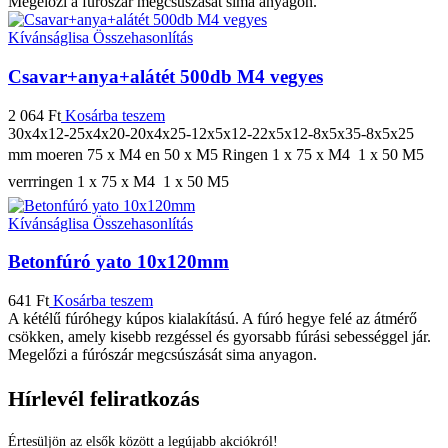
Megelőzi a fúrószár megcsúszását sima anyagon.
Kívánságlisa
Összehasonlítás
Csavar+anya+alátét 500db M4 vegyes
2 064
Ft
Kosárba teszem
30x4x12-25x4x20-20x4x25-12x5x12-22x5x12-8x5x35-8x5x25
mm moeren 75 x M4 en 50 x M5 Ringen 1 x 75 x M4  1 x 50 M5
verrringen 1 x 75 x M4  1 x 50 M5
Kívánságlisa
Összehasonlítás
Betonfúró yato 10x120mm
641
Ft
Kosárba teszem
A kétélű fúróhegy kúpos kialakítású. A fúró hegye felé az átmérő
csökken, amely kisebb rezgéssel és gyorsabb fúrási sebességgel jár.
Megelőzi a fúrószár megcsúszását sima anyagon.
Hírlevél feliratkozás
Értesüljön az elsők között a legújabb akciókról!