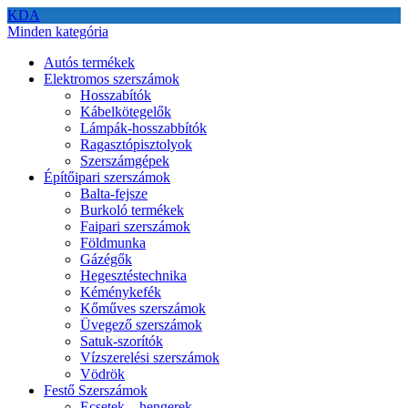
KDA
Minden kategória
Autós termékek
Elektromos szerszámok
Hosszabítók
Kábelkötegelők
Lámpák-hosszabbítók
Ragasztópisztolyok
Szerszámgépek
Építőipari szerszámok
Balta-fejsze
Burkoló termékek
Faipari szerszámok
Földmunka
Gázégők
Hegesztéstechnika
Kéménykefék
Kőműves szerszámok
Üvegező szerszámok
Satuk-szorítók
Vízszerelési szerszámok
Vödrök
Festő Szerszámok
Ecsetek – hengerek