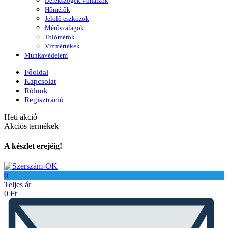
Derékszögek-vonalzók
Hőmérők
Jelölő eszközök
Mérőszalagok
Tolómérők
Vízmértékek
Munkavédelem
Főoldal
Kapcsolat
Rólunk
Regisztráció
Heti akció
Akciós termékek
A készlet erejéig!
0
Teljes ár
0
Ft