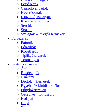
Festő létrák
Csiszoló anyagok
Keverőszárak
Kinyomópisztolyok
Kőműves zsinórok
Seprűk
Spaklik
Szalagok – levegős termékek
Fúrószárak
Fafúrók
Fémfúrók
Kőzetfúrók
Tiplik, Csavarok
Tokmányok
Kerti szerszámok
Ásó
Bozótvágók
Csákány
Drótok – Kerítések
Egyéb ház körüli termékek
Fűnyíró damilok
Gereblye – lombseprű
Hólapát
Kapa