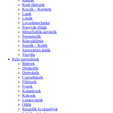
Kaszák
Kerti fűrészek
Kocsik – Kerekek
Lapát
Létrák
Locsolástechnika
Ponyvák-fóliák
Metszőollók-ágvágók
Permetezők
Rágcsálóírtás
Seprűk – Kefék
Szerszámos ládák
Vasvilla
Kézi szerszámok
Bitfejek
Drótkefék
Drótvágók
Csavarhúzók
Fűrészek
Fogók
Kalapácsok
Kulcsok
Lemezvágók
Ollók
Reszelők és ráspolyok