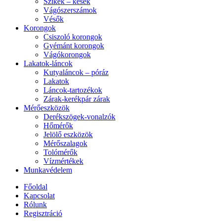
Szikék – kések
Vágószerszámok
Vésők
Korongok
Csiszoló korongok
Gyémánt korongok
Vágókorongok
Lakatok-láncok
Kutyaláncok – póráz
Lakatok
Láncok-tartozékok
Zárak-kerékpár zárak
Mérőeszközök
Derékszögek-vonalzók
Hőmérők
Jelölő eszközök
Mérőszalagok
Tolómérők
Vízmértékek
Munkavédelem
Főoldal
Kapcsolat
Rólunk
Regisztráció