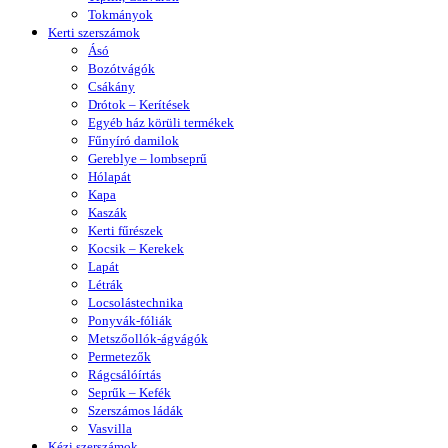
Tokmányok
Kerti szerszámok
Ásó
Bozótvágók
Csákány
Drótok – Kerítések
Egyéb ház körüli termékek
Fűnyíró damilok
Gereblye – lombseprű
Hólapát
Kapa
Kaszák
Kerti fűrészek
Kocsik – Kerekek
Lapát
Létrák
Locsolástechnika
Ponyvák-fóliák
Metszőollók-ágvágók
Permetezők
Rágcsálóírtás
Seprűk – Kefék
Szerszámos ládák
Vasvilla
Kézi szerszámok