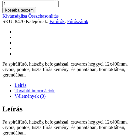
Kosárba teszem
Kívánságlisa
Összehasonlítás
SKU:
8470
Kategóriák:
Fafúrók
,
Fúrószárak
Fa spirálfúró, hatszög befogatással, csavaros heggyel 12x400mm.
Gyors, pontos, tiszta fúrás kemény- és puhafában, homlokfában,
gerendában.
Leírás
További információk
Vélemények (0)
Leírás
Fa spirálfúró, hatszög befogatással, csavaros heggyel 12x400mm.
Gyors, pontos, tiszta fúrás kemény- és puhafában, homlokfában,
gerendában.