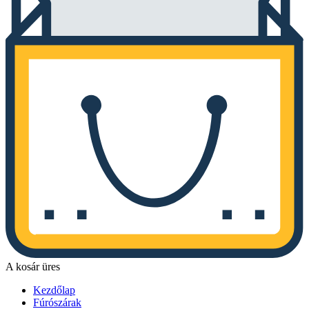
A kosár üres
Kezdőlap
Fúrószárak