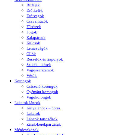
Bitfejek
Drótkefék
Drótvágók
Csavarhúzók
Fűrészek
Fogók
Kalapácsok
Kulcsok
Lemezvágók
Ollók
Reszelők és ráspolyok
Szikék – kések
Vágószerszámok
Vésők
Korongok
Csiszoló korongok
Gyémánt korongok
Vágókorongok
Lakatok-láncok
Kutyaláncok – póráz
Lakatok
Láncok-tartozékok
Zárak-kerékpár zárak
Mérőeszközök