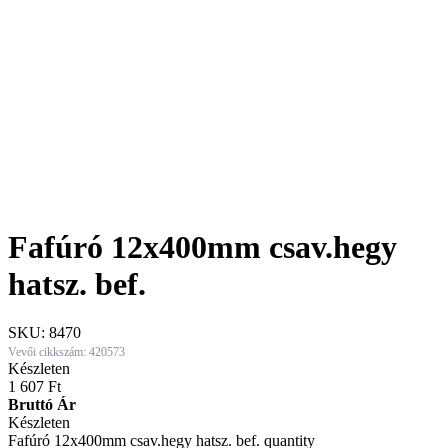
Fafúró 12x400mm csav.hegy
hatsz. bef.
SKU:
8470
Vevői cikkszám: 420573
Készleten
1 607
Ft
Bruttó Ár
Készleten
Fafúró 12x400mm csav.hegy hatsz. bef. quantity