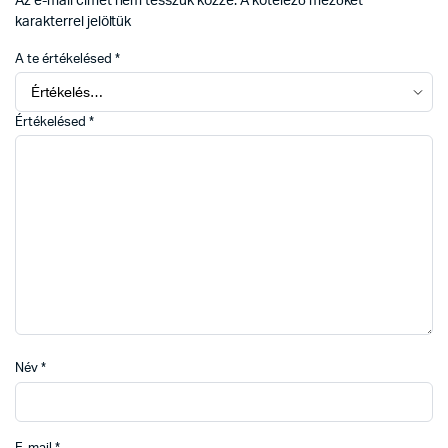
Az e-mail címet nem tesszük közzé.
A kötelező mezőket
*
karakterrel jelöltük
A te értékelésed
*
Értékelésed
*
Név
*