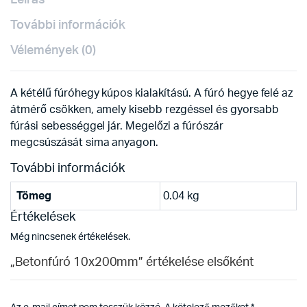
Leírás
További információk
Vélemények (0)
A kétélű fúróhegy kúpos kialakítású. A fúró hegye felé az
átmérő csökken, amely kisebb rezgéssel és gyorsabb
fúrási sebességgel jár. Megelőzi a fúrószár
megcsúszását sima anyagon.
További információk
Tömeg
0.04 kg
Értékelések
Még nincsenek értékelések.
„Betonfúró 10x200mm” értékelése elsőként