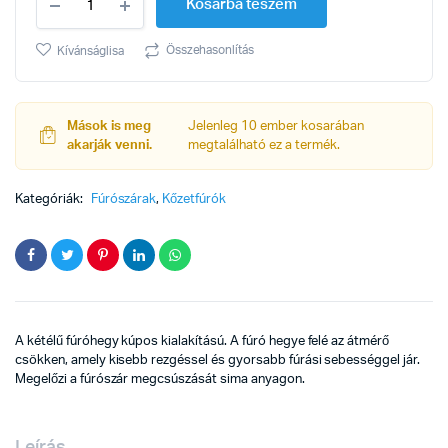
Kosárba teszem
10x200mm
quantity
Összehasonlítás
Kívánságlisa
Mások is meg
Jelenleg 10 ember kosarában
akarják venni.
megtalálható ez a termék.
Kategóriák:
Fúrószárak
,
Kőzetfúrók
A kétélű fúróhegy kúpos kialakítású. A fúró hegye felé az átmérő
csökken, amely kisebb rezgéssel és gyorsabb fúrási sebességgel jár.
Megelőzi a fúrószár megcsúszását sima anyagon.