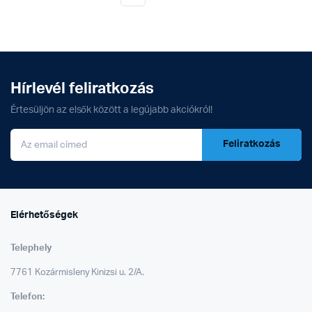
Hírlevél feliratkozás
Értesüljön az elsők között a legújabb akciókról!
Feliratkozás
Elérhetőségek
Telephely
7761 Kozármisleny Kinizsi u. 2/A.
Telefon: