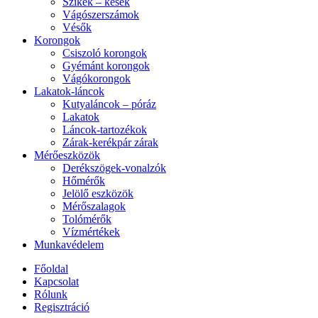
Szikék – kések
Vágószerszámok
Vésők
Korongok
Csiszoló korongok
Gyémánt korongok
Vágókorongok
Lakatok-láncok
Kutyaláncok – póráz
Lakatok
Láncok-tartozékok
Zárak-kerékpár zárak
Mérőeszközök
Derékszögek-vonalzók
Hőmérők
Jelölő eszközök
Mérőszalagok
Tolómérők
Vízmértékek
Munkavédelem
Főoldal
Kapcsolat
Rólunk
Regisztráció