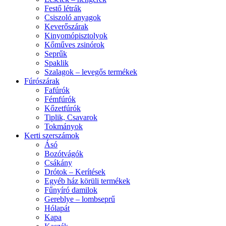
Festő létrák
Csiszoló anyagok
Keverőszárak
Kinyomópisztolyok
Kőműves zsinórok
Seprűk
Spaklik
Szalagok – levegős termékek
Fúrószárak
Fafúrók
Fémfúrók
Kőzetfúrók
Tiplik, Csavarok
Tokmányok
Kerti szerszámok
Ásó
Bozótvágók
Csákány
Drótok – Kerítések
Egyéb ház körüli termékek
Fűnyíró damilok
Gereblye – lombseprű
Hólapát
Kapa