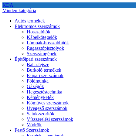
KDA
Minden kategória
Autós termékek
Elektromos szerszámok
Hosszabítók
Kábelkötegelők
Lámpák-hosszabbítók
Ragasztópisztolyok
Szerszámgépek
Építőipari szerszámok
Balta-fejsze
Burkoló termékek
Faipari szerszámok
Földmunka
Gázégők
Hegesztéstechnika
Kéménykefék
Kőműves szerszámok
Üvegező szerszámok
Satuk-szorítók
Vízszerelési szerszámok
Vödrök
Festő Szerszámok
Ecsetek – hengerek