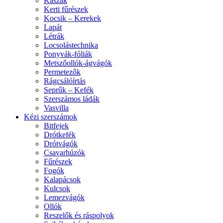
Kaszák
Kerti fűrészek
Kocsik – Kerekek
Lapát
Létrák
Locsolástechnika
Ponyvák-fóliák
Metszőollók-ágvágók
Permetezők
Rágcsálóírtás
Seprűk – Kefék
Szerszámos ládák
Vasvilla
Kézi szerszámok
Bitfejek
Drótkefék
Drótvágók
Csavarhúzók
Fűrészek
Fogók
Kalapácsok
Kulcsok
Lemezvágók
Ollók
Reszelők és ráspolyok