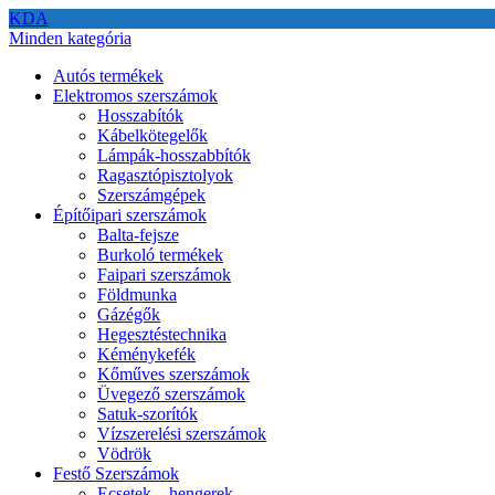
KDA
Minden kategória
Autós termékek
Elektromos szerszámok
Hosszabítók
Kábelkötegelők
Lámpák-hosszabbítók
Ragasztópisztolyok
Szerszámgépek
Építőipari szerszámok
Balta-fejsze
Burkoló termékek
Faipari szerszámok
Földmunka
Gázégők
Hegesztéstechnika
Kéménykefék
Kőműves szerszámok
Üvegező szerszámok
Satuk-szorítók
Vízszerelési szerszámok
Vödrök
Festő Szerszámok
Ecsetek – hengerek