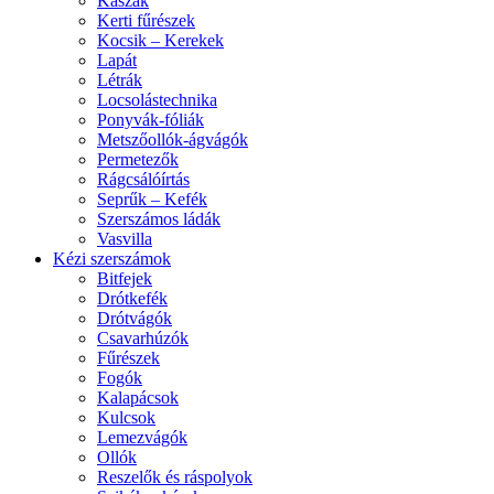
Kaszák
Kerti fűrészek
Kocsik – Kerekek
Lapát
Létrák
Locsolástechnika
Ponyvák-fóliák
Metszőollók-ágvágók
Permetezők
Rágcsálóírtás
Seprűk – Kefék
Szerszámos ládák
Vasvilla
Kézi szerszámok
Bitfejek
Drótkefék
Drótvágók
Csavarhúzók
Fűrészek
Fogók
Kalapácsok
Kulcsok
Lemezvágók
Ollók
Reszelők és ráspolyok