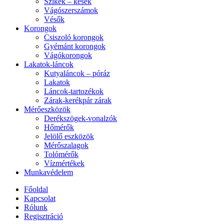
Szikék – kések
Vágószerszámok
Vésők
Korongok
Csiszoló korongok
Gyémánt korongok
Vágókorongok
Lakatok-láncok
Kutyaláncok – póráz
Lakatok
Láncok-tartozékok
Zárak-kerékpár zárak
Mérőeszközök
Derékszögek-vonalzók
Hőmérők
Jelölő eszközök
Mérőszalagok
Tolómérők
Vízmértékek
Munkavédelem
Főoldal
Kapcsolat
Rólunk
Regisztráció