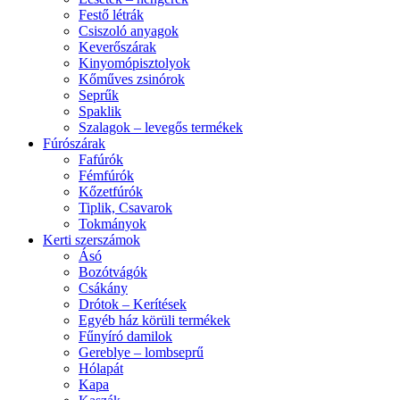
Festő létrák
Csiszoló anyagok
Keverőszárak
Kinyomópisztolyok
Kőműves zsinórok
Seprűk
Spaklik
Szalagok – levegős termékek
Fúrószárak
Fafúrók
Fémfúrók
Kőzetfúrók
Tiplik, Csavarok
Tokmányok
Kerti szerszámok
Ásó
Bozótvágók
Csákány
Drótok – Kerítések
Egyéb ház körüli termékek
Fűnyíró damilok
Gereblye – lombseprű
Hólapát
Kapa