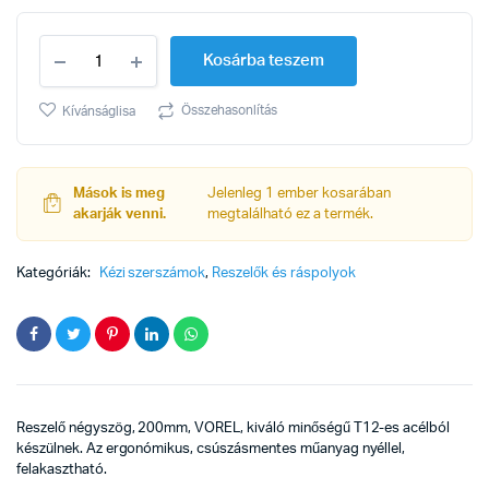
Reszelő
Kosárba teszem
négyszög
200mm
fém
Összehasonlítás
Kívánságlisa
Vorel
quantity
Mások is meg
Jelenleg 1 ember kosarában
akarják venni.
megtalálható ez a termék.
Kategóriák:
Kézi szerszámok
,
Reszelők és ráspolyok
Reszelő négyszög, 200mm, VOREL, kiváló minőségű T12-es acélból
készülnek. Az ergonómikus, csúszásmentes műanyag nyéllel,
felakasztható.