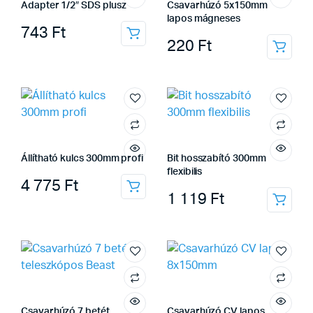
Adapter 1/2″ SDS plusz
Csavarhúzó 5x150mm
lapos mágneses
743
Ft
220
Ft
Állítható kulcs 300mm profi
Bit hosszabító 300mm
flexibilis
4 775
Ft
1 119
Ft
Csavarhúzó 7 betét
Csavarhúzó CV lapos