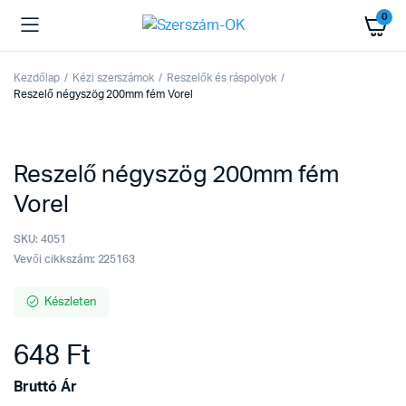
0
Kezdőlap
Kézi szerszámok
Reszelők és ráspolyok
Reszelő négyszög 200mm fém Vorel
Reszelő négyszög 200mm fém
Vorel
SKU:
4051
Vevői cikkszám: 225163
Készleten
648
Ft
Bruttó Ár