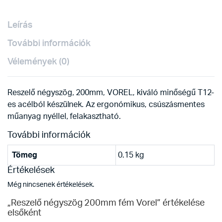
Leírás
További információk
Vélemények (0)
Reszelő négyszög, 200mm, VOREL, kiváló minőségű T12-
es acélból készülnek. Az ergonómikus, csúszásmentes
műanyag nyéllel, felakasztható.
További információk
Tömeg
0.15 kg
Értékelések
Még nincsenek értékelések.
„Reszelő négyszög 200mm fém Vorel” értékelése
elsőként