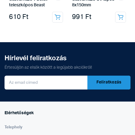
teleszkópos Beast
8x150mm
610
Ft
991
Ft
Hírlevél feliratkozás
Értesüljön az elsők között a legújabb akciókról!
Feliratkozás
Elérhetőségek
Telephely