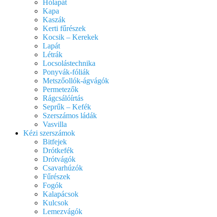
Hólapát
Kapa
Kaszák
Kerti fűrészek
Kocsik – Kerekek
Lapát
Létrák
Locsolástechnika
Ponyvák-fóliák
Metszőollók-ágvágók
Permetezők
Rágcsálóírtás
Seprűk – Kefék
Szerszámos ládák
Vasvilla
Kézi szerszámok
Bitfejek
Drótkefék
Drótvágók
Csavarhúzók
Fűrészek
Fogók
Kalapácsok
Kulcsok
Lemezvágók