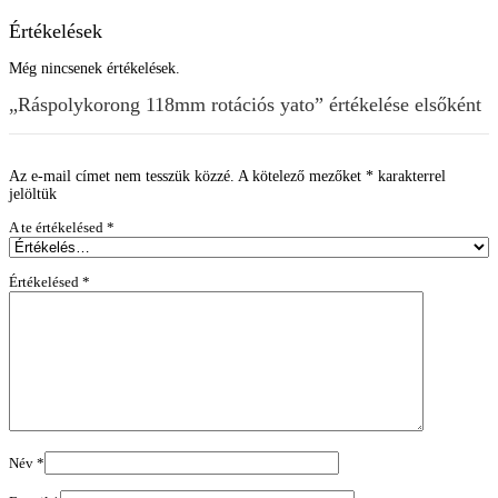
Értékelések
Még nincsenek értékelések.
„Ráspolykorong 118mm rotációs yato” értékelése elsőként
Az e-mail címet nem tesszük közzé.
A kötelező mezőket
*
karakterrel
jelöltük
A te értékelésed
*
Értékelésed
*
Név
*