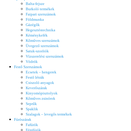
Balta-fejsze
Burkoló termékek
Faipari szerszámok
Földmunka
Gázégők
Hegesztéstechnika
Kéménykefék
Kőműves szerszámok
Üvegező szerszámok
Satuk-szorítók
Vízszerelési szerszámok
Vödrök
Festő Szerszámok
Ecsetek – hengerek
Festő létrák
Csiszoló anyagok
Keverőszárak
Kinyomópisztolyok
Kőműves zsinórok
Seprűk
Spaklik
Szalagok – levegős termékek
Fúrószárak
Fafúrók
Fémfúrók