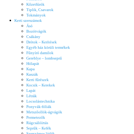
Kőzetfúrók
Tiplik, Csavarok
Tokmányok
Kerti szerszámok
Ásó
Bozótvágók
Csákány
Drótok – Kerítések
Egyéb ház körüli termékek
Fűnyíró damilok
Gereblye – lombseprű
Hólapát
Kapa
Kaszák
Kerti fűrészek
Kocsik – Kerekek
Lapát
Létrák
Locsolástechnika
Ponyvák-fóliák
Metszőollók-ágvágók
Permetezők
Rágcsálóírtás
Seprűk – Kefék
Szerszámos ládák