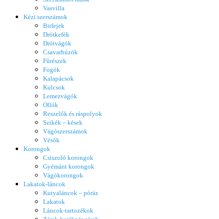
Vasvilla
Kézi szerszámok
Bitfejek
Drótkefék
Drótvágók
Csavarhúzók
Fűrészek
Fogók
Kalapácsok
Kulcsok
Lemezvágók
Ollók
Reszelők és ráspolyok
Szikék – kések
Vágószerszámok
Vésők
Korongok
Csiszoló korongok
Gyémánt korongok
Vágókorongok
Lakatok-láncok
Kutyaláncok – póráz
Lakatok
Láncok-tartozékok