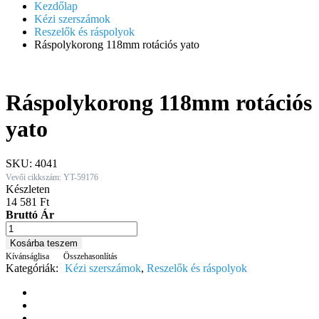
Kezdőlap
Kézi szerszámok
Reszelők és ráspolyok
Ráspolykorong 118mm rotációs yato
Ráspolykorong 118mm rotációs
yato
SKU:
4041
Vevői cikkszám: YT-59176
Készleten
14 581
Ft
Bruttó Ár
Ráspolykorong
118mm
Kosárba teszem
rotációs
Kívánságlisa
Összehasonlítás
yato
Kategóriák:
Kézi szerszámok
,
Reszelők és ráspolyok
quantity