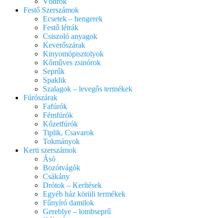
Vödrök
Festő Szerszámok
Ecsetek – hengerek
Festő létrák
Csiszoló anyagok
Keverőszárak
Kinyomópisztolyok
Kőműves zsinórok
Seprűk
Spaklik
Szalagok – levegős termékek
Fúrószárak
Fafúrók
Fémfúrók
Kőzetfúrók
Tiplik, Csavarok
Tokmányok
Kerti szerszámok
Ásó
Bozótvágók
Csákány
Drótok – Kerítések
Egyéb ház körüli termékek
Fűnyíró damilok
Gereblye – lombseprű