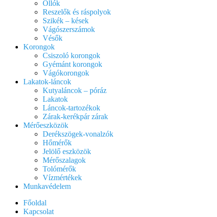
Ollók
Reszelők és ráspolyok
Szikék – kések
Vágószerszámok
Vésők
Korongok
Csiszoló korongok
Gyémánt korongok
Vágókorongok
Lakatok-láncok
Kutyaláncok – póráz
Lakatok
Láncok-tartozékok
Zárak-kerékpár zárak
Mérőeszközök
Derékszögek-vonalzók
Hőmérők
Jelölő eszközök
Mérőszalagok
Tolómérők
Vízmértékek
Munkavédelem
Főoldal
Kapcsolat