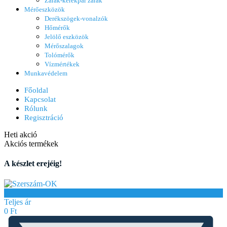
Zárak-kerékpár zárak
Mérőeszközök
Derékszögek-vonalzók
Hőmérők
Jelölő eszközök
Mérőszalagok
Tolómérők
Vízmértékek
Munkavédelem
Főoldal
Kapcsolat
Rólunk
Regisztráció
Heti akció
Akciós termékek
A készlet erejéig!
0
Teljes ár
0
Ft