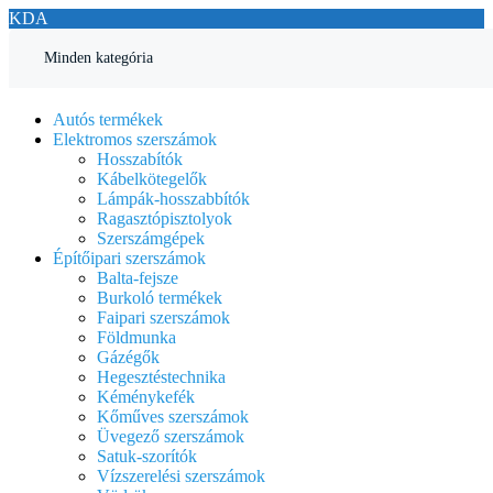
KDA
Minden kategória
Autós termékek
Elektromos szerszámok
Hosszabítók
Kábelkötegelők
Lámpák-hosszabbítók
Ragasztópisztolyok
Szerszámgépek
Építőipari szerszámok
Balta-fejsze
Burkoló termékek
Faipari szerszámok
Földmunka
Gázégők
Hegesztéstechnika
Kéménykefék
Kőműves szerszámok
Üvegező szerszámok
Satuk-szorítók
Vízszerelési szerszámok