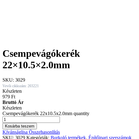
Csempevágókerék
22×10.5×2.0mm
SKU:
3029
Vevői cikkszám: 203221
Készleten
979
Ft
Bruttó Ár
Készleten
Csempevágókerék 22x10.5x2.0mm quantity
Kosárba teszem
Kívánságlisa
Összehasonlítás
SKU:
3029
Kategóriák:
Burkoló termékek
,
Építőipari szerszámok