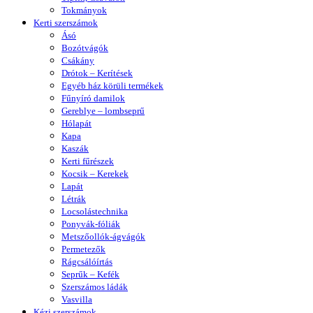
Tokmányok
Kerti szerszámok
Ásó
Bozótvágók
Csákány
Drótok – Kerítések
Egyéb ház körüli termékek
Fűnyíró damilok
Gereblye – lombseprű
Hólapát
Kapa
Kaszák
Kerti fűrészek
Kocsik – Kerekek
Lapát
Létrák
Locsolástechnika
Ponyvák-fóliák
Metszőollók-ágvágók
Permetezők
Rágcsálóírtás
Seprűk – Kefék
Szerszámos ládák
Vasvilla
Kézi szerszámok