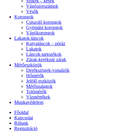
Szikék – kések
Vágószerszámok
Vésők
Korongok
Csiszoló korongok
Gyémánt korongok
Vágókorongok
Lakatok-láncok
Kutyaláncok – póráz
Lakatok
Láncok-tartozékok
Zárak-kerékpár zárak
Mérőeszközök
Derékszögek-vonalzók
Hőmérők
Jelölő eszközök
Mérőszalagok
Tolómérők
Vízmértékek
Munkavédelem
Főoldal
Kapcsolat
Rólunk
Regisztráció