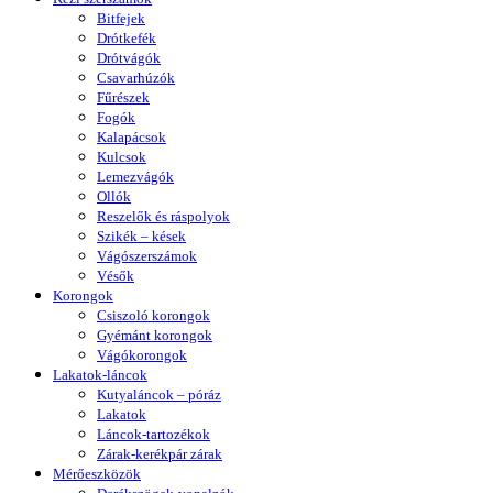
Bitfejek
Drótkefék
Drótvágók
Csavarhúzók
Fűrészek
Fogók
Kalapácsok
Kulcsok
Lemezvágók
Ollók
Reszelők és ráspolyok
Szikék – kések
Vágószerszámok
Vésők
Korongok
Csiszoló korongok
Gyémánt korongok
Vágókorongok
Lakatok-láncok
Kutyaláncok – póráz
Lakatok
Láncok-tartozékok
Zárak-kerékpár zárak
Mérőeszközök