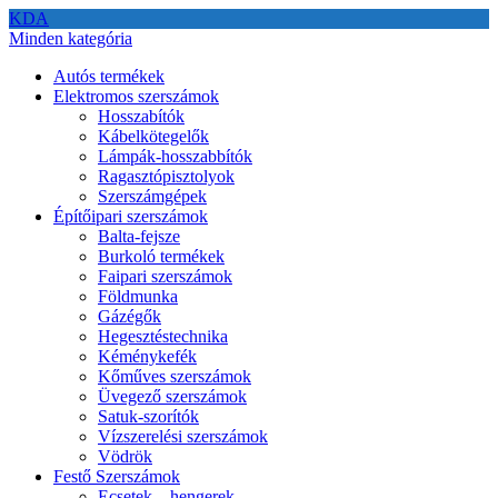
KDA
Minden kategória
Autós termékek
Elektromos szerszámok
Hosszabítók
Kábelkötegelők
Lámpák-hosszabbítók
Ragasztópisztolyok
Szerszámgépek
Építőipari szerszámok
Balta-fejsze
Burkoló termékek
Faipari szerszámok
Földmunka
Gázégők
Hegesztéstechnika
Kéménykefék
Kőműves szerszámok
Üvegező szerszámok
Satuk-szorítók
Vízszerelési szerszámok
Vödrök
Festő Szerszámok
Ecsetek – hengerek