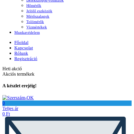
Derékszögek-vonalzók
Hőmérők
Jelölő eszközök
Mérőszalagok
Tolómérők
Vízmértékek
Munkavédelem
Főoldal
Kapcsolat
Rólunk
Regisztráció
Heti akció
Akciós termékek
A készlet erejéig!
0
Teljes ár
0
Ft