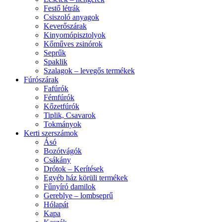
Festő létrák
Csiszoló anyagok
Keverőszárak
Kinyomópisztolyok
Kőműves zsinórok
Seprűk
Spaklik
Szalagok – levegős termékek
Fúrószárak
Fafúrók
Fémfúrók
Kőzetfúrók
Tiplik, Csavarok
Tokmányok
Kerti szerszámok
Ásó
Bozótvágók
Csákány
Drótok – Kerítések
Egyéb ház körüli termékek
Fűnyíró damilok
Gereblye – lombseprű
Hólapát
Kapa