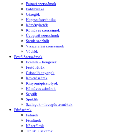
Faipari szerszámok
Földmunka
Gázégők
Hegesztéstechnika
Kéménykefék
Kőműves szerszámok
Üvegező szerszámok
Satuk-szorítók
Vízszerelési szerszámok
Vödrök
Festő Szerszámok
Ecsetek – hengerek
Festő létrák
Csiszoló anyagok
Keverőszárak
Kinyomópisztolyok
Kőműves zsinórok
Seprűk
Spaklik
Szalagok – levegős termékek
Fúrószárak
Fafúrók
Fémfúrók
Kőzetfúrók
Tiplik, Csavarok