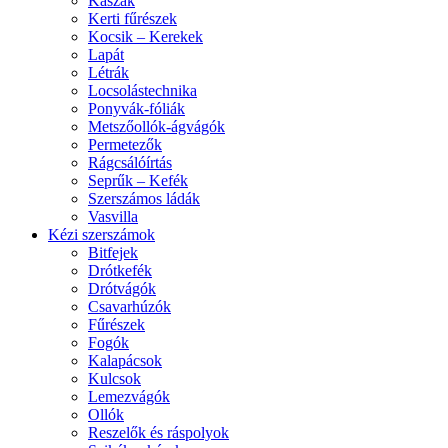
Kaszák
Kerti fűrészek
Kocsik – Kerekek
Lapát
Létrák
Locsolástechnika
Ponyvák-fóliák
Metszőollók-ágvágók
Permetezők
Rágcsálóírtás
Seprűk – Kefék
Szerszámos ládák
Vasvilla
Kézi szerszámok
Bitfejek
Drótkefék
Drótvágók
Csavarhúzók
Fűrészek
Fogók
Kalapácsok
Kulcsok
Lemezvágók
Ollók
Reszelők és ráspolyok