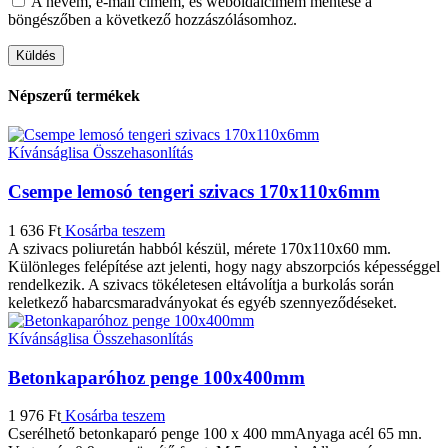
A nevem, e-mail címem, és weboldalcímem mentése a
böngészőben a következő hozzászólásomhoz.
Népszerű termékek
Kívánságlisa
Összehasonlítás
Csempe lemosó tengeri szivacs 170x110x6mm
1 636
Ft
Kosárba teszem
A szivacs poliuretán habból készül, mérete 170x110x60 mm.
Különleges felépítése azt jelenti, hogy nagy abszorpciós képességgel
rendelkezik. A szivacs tökéletesen eltávolítja a burkolás során
keletkező habarcsmaradványokat és egyéb szennyeződéseket.
Kívánságlisa
Összehasonlítás
Betonkaparóhoz penge 100x400mm
1 976
Ft
Kosárba teszem
Cserélhető betonkaparó penge 100 x 400 mmAnyaga acél 65 mn.