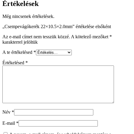
Értékelések
Még nincsenek értékelések.
„Csempevágókerék 22×10.5×2.0mm” értékelése elsőként
Az e-mail címet nem tesszük közzé.
A kötelező mezőket
*
karakterrel jelöltük
A te értékelésed
*
Értékelésed
*
Név
*
E-mail
*