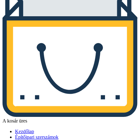
A kosár üres
Kezdőlap
Építőipari szerszámok