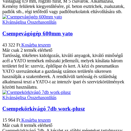
Vastagság 0,9 mm, rögzítő furat, M 5 csavarok. Alkamazása,
Kemény felületek kiegyenlítésére, pl. beton esztrichek, zsaluzatok,
padlók stb., régi tetőfedő vagy padlóburkolatok eltávolítására stb.
Kívánságlisa
Összehasonlítás
Csempevágógép 600mm yato
43 322
Ft
Kosárba teszem
Már csak 2 termék elérhető
Tartósság, tökéletes kidolgozás, kiváló anyagok, kiváló minőségű
acél a YATO termékek műszaki jellemzői, melyek kínálata három
területet fed le: szerviz, építőipar és kert. A kézi és pneumatikus
YATO szerszámokat a gazdaság számos területén sikeresen
használják a szakemberek. A rendkívüli tartósság és szilárdság
alkalmassá teszi a YATO-t az intenzív ipari és szervizkörülmények
közötti használatra.
Kívánságlisa
Összehasonlítás
Csempekörkivágó 7db work-plusz
15 964
Ft
Kosárba teszem
Már csak 8 termék elérhető
Csempekörkivágó 7db. A készlet az alábbi méreteket tartalmazza: