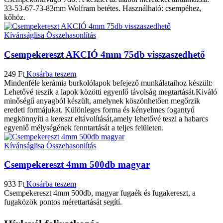
33-53-67-73-83mm Wolfram betétes. Használható: csempéhez,
kőhöz.
Kívánságlisa
Összehasonlítás
Csempekereszt AKCIÓ 4mm 75db visszaszedhető
249
Ft
Kosárba teszem
Mindenféle kerámia burkolólapok befejező munkálataihoz készült:
Lehetővé teszik a lapok közötti egyenlő távolság megtartását.Kiváló
minőségű anyagból készült, amelynek köszönhetően megőrzik
eredeti formájukat. Különleges forma és kényelmes fogantyú
megkönnyíti a kereszt eltávolítását,amely lehetővé teszi a habarcs
egyenlő mélységének fenntartását a teljes felületen.
Kívánságlisa
Összehasonlítás
Csempekereszt 4mm 500db magyar
933
Ft
Kosárba teszem
Csempekereszt 4mm 500db, magyar fugaék és fugakereszt, a
fugaközök pontos mérettartását segítí.