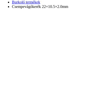
Burkoló termékek
Csempevágókerék 22×10.5×2.0mm