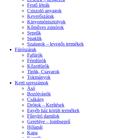
Festő létrák
Csiszoló anyagok
Keverőszárak
Kinyomópisztolyok
Kőműves zsinórok
Seprűk
Spaklik
Szalagok – levegős termékek
Fúrószárak
Fafúrók
Fémfúrók
Kőzetfúrók
Tiplik, Csavarok
Tokmányok
Kerti szerszámok
Ásó
Bozótvágók
Csákány
Drótok – Kerítések
Egyéb ház körüli termékek
Fűnyíró damilok
Gereblye – lombseprű
Hólapát
Kapa