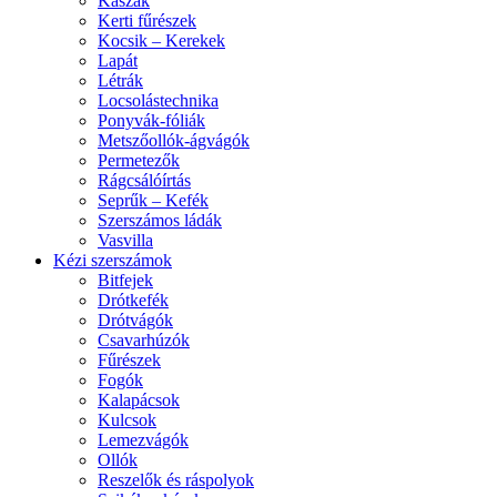
Kaszák
Kerti fűrészek
Kocsik – Kerekek
Lapát
Létrák
Locsolástechnika
Ponyvák-fóliák
Metszőollók-ágvágók
Permetezők
Rágcsálóírtás
Seprűk – Kefék
Szerszámos ládák
Vasvilla
Kézi szerszámok
Bitfejek
Drótkefék
Drótvágók
Csavarhúzók
Fűrészek
Fogók
Kalapácsok
Kulcsok
Lemezvágók
Ollók
Reszelők és ráspolyok