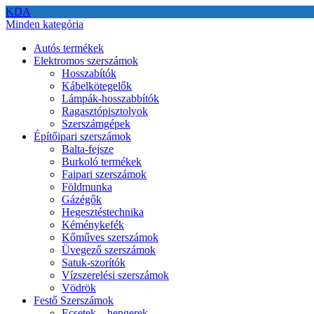
KDA
Minden kategória
Autós termékek
Elektromos szerszámok
Hosszabítók
Kábelkötegelők
Lámpák-hosszabbítók
Ragasztópisztolyok
Szerszámgépek
Építőipari szerszámok
Balta-fejsze
Burkoló termékek
Faipari szerszámok
Földmunka
Gázégők
Hegesztéstechnika
Kéménykefék
Kőműves szerszámok
Üvegező szerszámok
Satuk-szorítók
Vízszerelési szerszámok
Vödrök
Festő Szerszámok
Ecsetek – hengerek