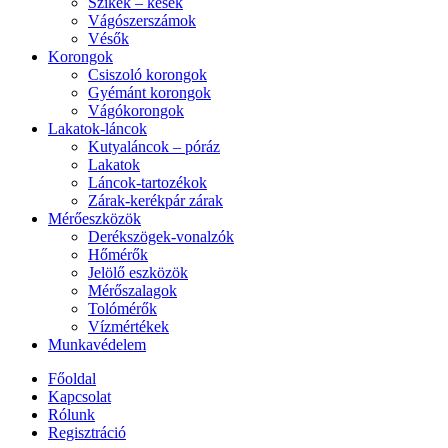
Szikék – kések
Vágószerszámok
Vésők
Korongok
Csiszoló korongok
Gyémánt korongok
Vágókorongok
Lakatok-láncok
Kutyaláncok – póráz
Lakatok
Láncok-tartozékok
Zárak-kerékpár zárak
Mérőeszközök
Derékszögek-vonalzók
Hőmérők
Jelölő eszközök
Mérőszalagok
Tolómérők
Vízmértékek
Munkavédelem
Főoldal
Kapcsolat
Rólunk
Regisztráció