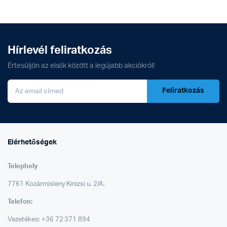
Hírlevél feliratkozás
Értesüljön az elsők között a legújabb akciókról!
Feliratkozás
Elérhetőségek
Telephely
7761 Kozármisleny Kinizsi u. 2/A.
Telefon:
Vezetékes: +36 72 371 894