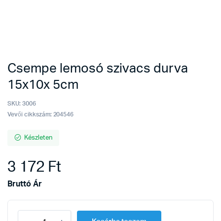
Csempe lemosó szivacs durva
15x10x 5cm
SKU:
3006
Vevői cikkszám: 204546
Készleten
3 172
Ft
Bruttó Ár
Csempe