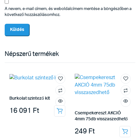
A nevem, e-mail címem, és weboldalcímem mentése a böngészőben a
következő hozzászólásomhoz.
Népszerű termékek
Burkolat szintező klt
16 091
Ft
Csempekereszt AKCIÓ
4mm 75db visszaszedhető
249
Ft