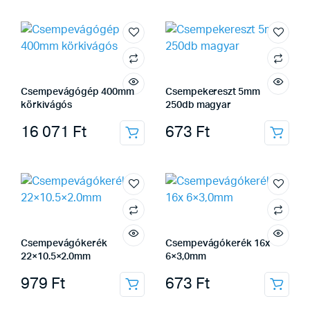
Csempevágógép 400mm
Csempekereszt 5mm
körkivágós
250db magyar
16 071
Ft
673
Ft
Csempevágókerék
Csempevágókerék 16x
22×10.5×2.0mm
6×3,0mm
979
Ft
673
Ft