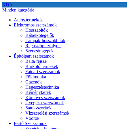
KDA
Minden kategória
Autós termékek
Elektromos szerszámok
Hosszabítók
Kábelkötegelők
Lámpák-hosszabbítók
Ragasztópisztolyok
Szerszámgépek
Építőipari szerszámok
Balta-fejsze
Burkoló termékek
Faipari szerszámok
Földmunka
Gázégők
Hegesztéstechnika
Kéménykefék
Kőműves szerszámok
Üvegező szerszámok
Satuk-szorítók
Vízszerelési szerszámok
Vödrök
Festő Szerszámok
Ecsetek – hengerek