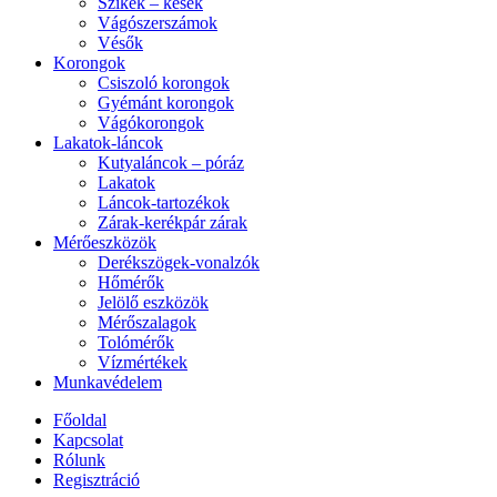
Szikék – kések
Vágószerszámok
Vésők
Korongok
Csiszoló korongok
Gyémánt korongok
Vágókorongok
Lakatok-láncok
Kutyaláncok – póráz
Lakatok
Láncok-tartozékok
Zárak-kerékpár zárak
Mérőeszközök
Derékszögek-vonalzók
Hőmérők
Jelölő eszközök
Mérőszalagok
Tolómérők
Vízmértékek
Munkavédelem
Főoldal
Kapcsolat
Rólunk
Regisztráció