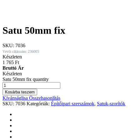
Satu 50mm fix
SKU:
7036
Vevői cikkszám: 236005
Készleten
1 765
Ft
Bruttó Ár
Készleten
Satu 50mm fix quantity
Kosárba teszem
Kívánságlisa
Összehasonlítás
SKU:
7036
Kategóriák:
Építőipari szerszámok
,
Satuk-szorítók