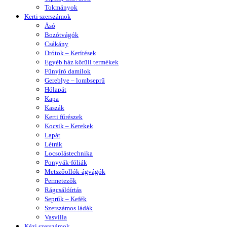
Tokmányok
Kerti szerszámok
Ásó
Bozótvágók
Csákány
Drótok – Kerítések
Egyéb ház körüli termékek
Fűnyíró damilok
Gereblye – lombseprű
Hólapát
Kapa
Kaszák
Kerti fűrészek
Kocsik – Kerekek
Lapát
Létrák
Locsolástechnika
Ponyvák-fóliák
Metszőollók-ágvágók
Permetezők
Rágcsálóírtás
Seprűk – Kefék
Szerszámos ládák
Vasvilla
Kézi szerszámok