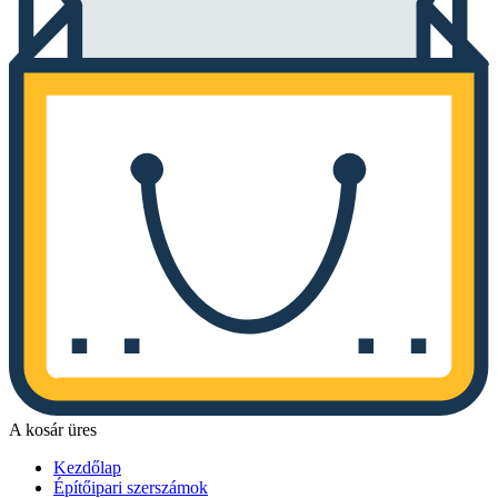
A kosár üres
Kezdőlap
Építőipari szerszámok