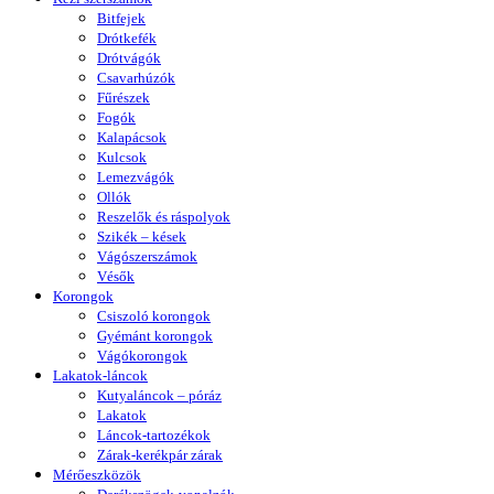
Bitfejek
Drótkefék
Drótvágók
Csavarhúzók
Fűrészek
Fogók
Kalapácsok
Kulcsok
Lemezvágók
Ollók
Reszelők és ráspolyok
Szikék – kések
Vágószerszámok
Vésők
Korongok
Csiszoló korongok
Gyémánt korongok
Vágókorongok
Lakatok-láncok
Kutyaláncok – póráz
Lakatok
Láncok-tartozékok
Zárak-kerékpár zárak
Mérőeszközök