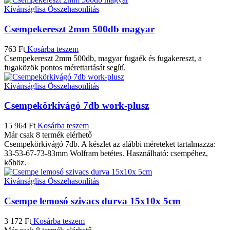
Kívánságlisa
Összehasonlítás
Csempekereszt 2mm 500db magyar
763
Ft
Kosárba teszem
Csempekereszt 2mm 500db, magyar fugaék és fugakereszt, a
fugaközök pontos mérettartását segítí.
Kívánságlisa
Összehasonlítás
Csempekörkivágó 7db work-plusz
15 964
Ft
Kosárba teszem
Már csak 8 termék elérhető
Csempekörkivágó 7db. A készlet az alábbi méreteket tartalmazza:
33-53-67-73-83mm Wolfram betétes. Használható: csempéhez,
kőhöz.
Kívánságlisa
Összehasonlítás
Csempe lemosó szivacs durva 15x10x 5cm
3 172
Ft
Kosárba teszem