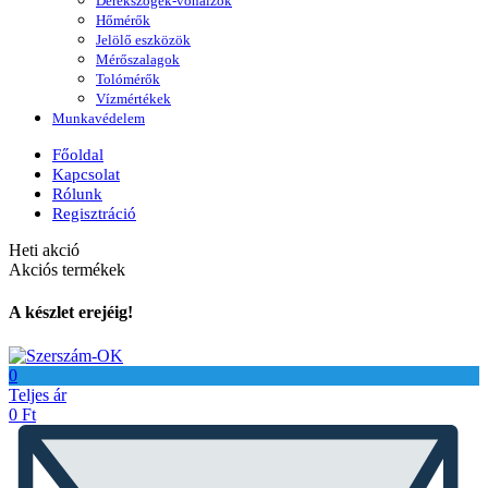
Derékszögek-vonalzók
Hőmérők
Jelölő eszközök
Mérőszalagok
Tolómérők
Vízmértékek
Munkavédelem
Főoldal
Kapcsolat
Rólunk
Regisztráció
Heti akció
Akciós termékek
A készlet erejéig!
0
Teljes ár
0
Ft