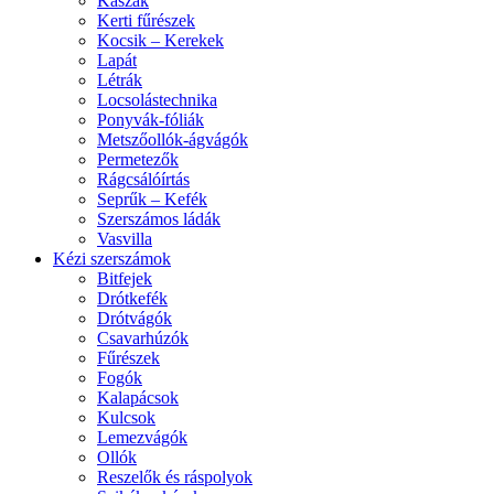
Kaszák
Kerti fűrészek
Kocsik – Kerekek
Lapát
Létrák
Locsolástechnika
Ponyvák-fóliák
Metszőollók-ágvágók
Permetezők
Rágcsálóírtás
Seprűk – Kefék
Szerszámos ládák
Vasvilla
Kézi szerszámok
Bitfejek
Drótkefék
Drótvágók
Csavarhúzók
Fűrészek
Fogók
Kalapácsok
Kulcsok
Lemezvágók
Ollók
Reszelők és ráspolyok