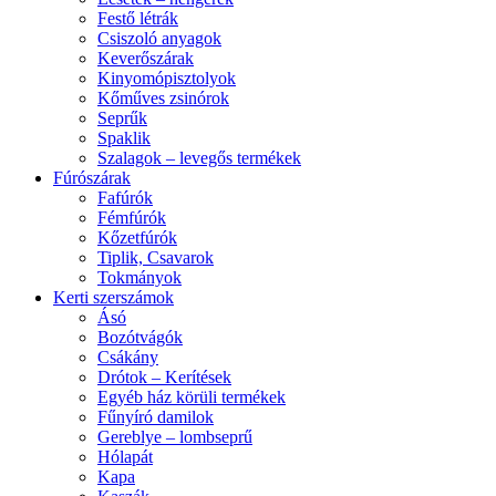
Festő létrák
Csiszoló anyagok
Keverőszárak
Kinyomópisztolyok
Kőműves zsinórok
Seprűk
Spaklik
Szalagok – levegős termékek
Fúrószárak
Fafúrók
Fémfúrók
Kőzetfúrók
Tiplik, Csavarok
Tokmányok
Kerti szerszámok
Ásó
Bozótvágók
Csákány
Drótok – Kerítések
Egyéb ház körüli termékek
Fűnyíró damilok
Gereblye – lombseprű
Hólapát
Kapa