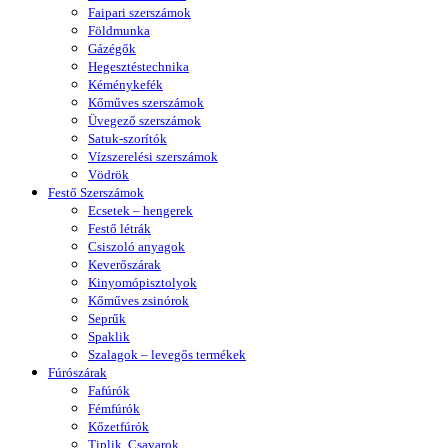
Faipari szerszámok
Földmunka
Gázégők
Hegesztéstechnika
Kéménykefék
Kőműves szerszámok
Üvegező szerszámok
Satuk-szorítók
Vízszerelési szerszámok
Vödrök
Festő Szerszámok
Ecsetek – hengerek
Festő létrák
Csiszoló anyagok
Keverőszárak
Kinyomópisztolyok
Kőműves zsinórok
Seprűk
Spaklik
Szalagok – levegős termékek
Fúrószárak
Fafúrók
Fémfúrók
Kőzetfúrók
Tiplik, Csavarok