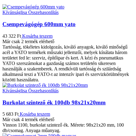
Kívánságlisa
Összehasonlítás
Csempevágógép 600mm yato
43 322
Ft
Kosárba teszem
Már csak 2 termék elérhető
Tartósság, tökéletes kidolgozás, kiváló anyagok, kiváló minőségű
acél a YATO termékek műszaki jellemzői, melyek kínálata három
területet fed le: szerviz, építőipar és kert. A kézi és pneumatikus
YATO szerszámokat a gazdaság számos területén sikeresen
használják a szakemberek. A rendkívüli tartósság és szilárdság
alkalmassá teszi a YATO-t az intenzív ipari és szervizkörülmények
közötti használatra.
Kívánságlisa
Összehasonlítás
Burkolat szintező ék 100db 98x21x20mm
5 683
Ft
Kosárba teszem
Már csak 4 termék elérhető
Vinnon 1100, burkolat szintező ék. Mérete: 98x21x20 mm, 100
db/csomag. Anyaga műanyag.