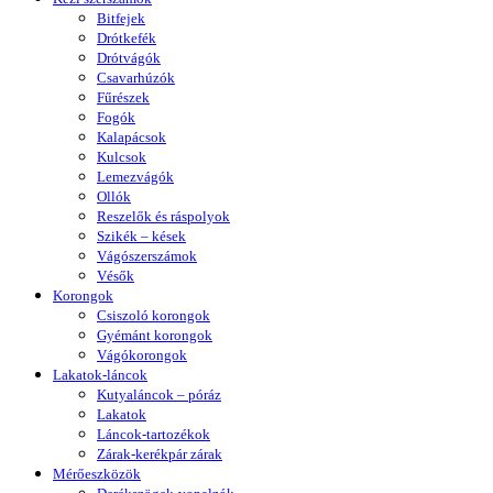
Bitfejek
Drótkefék
Drótvágók
Csavarhúzók
Fűrészek
Fogók
Kalapácsok
Kulcsok
Lemezvágók
Ollók
Reszelők és ráspolyok
Szikék – kések
Vágószerszámok
Vésők
Korongok
Csiszoló korongok
Gyémánt korongok
Vágókorongok
Lakatok-láncok
Kutyaláncok – póráz
Lakatok
Láncok-tartozékok
Zárak-kerékpár zárak
Mérőeszközök