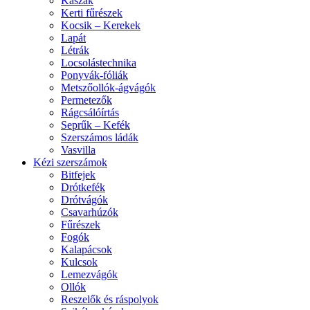
Kaszák
Kerti fűrészek
Kocsik – Kerekek
Lapát
Létrák
Locsolástechnika
Ponyvák-fóliák
Metszőollók-ágvágók
Permetezők
Rágcsálóírtás
Seprűk – Kefék
Szerszámos ládák
Vasvilla
Kézi szerszámok
Bitfejek
Drótkefék
Drótvágók
Csavarhúzók
Fűrészek
Fogók
Kalapácsok
Kulcsok
Lemezvágók
Ollók
Reszelők és ráspolyok