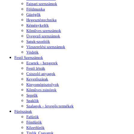
Faipari szerszámok
Földmunka
Gázégők
Hegesztéstechnika
Kéménykefék
Kőműves szerszámok
Üvegező szerszámok
Satuk-szorítók
Vízszerelési szerszámok
Vödrök
Festő Szerszámok
Ecsetek – hengerek
Festő létrák
Csiszoló anyagok
Keverőszárak
Kinyomópisztolyok
Kőműves zsinórok
Seprűk
Spaklik
Szalagok – levegős termékek
Fúrószárak
Fafúrók
Fémfúrók
Kőzetfúrók
Tiplik, Csavarok