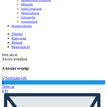
Derékszögek-vonalzók
Hőmérők
Jelölő eszközök
Mérőszalagok
Tolómérők
Vízmértékek
Munkavédelem
Főoldal
Kapcsolat
Rólunk
Regisztráció
Heti akció
Akciós termékek
A készlet erejéig!
0
Teljes ár
0
Ft