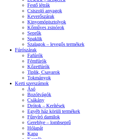
Festő létrák
Csiszoló anyagok
Keverőszárak
Kinyomópisztolyok
Kőműves zsinórok
Seprűk
Spaklik
Szalagok – levegős termékek
Fúrószárak
Fafúrók
Fémfúrók
Kőzetfúrók
Tiplik, Csavarok
Tokmányok
Kerti szerszámok
Ásó
Bozótvágók
Csákány
Drótok – Kerítések
Egyéb ház körüli termékek
Fűnyíró damilok
Gereblye – lombseprű
Hólapát
Kapa