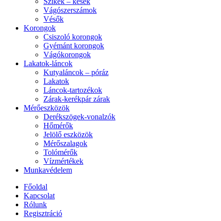
Szikék – kések
Vágószerszámok
Vésők
Korongok
Csiszoló korongok
Gyémánt korongok
Vágókorongok
Lakatok-láncok
Kutyaláncok – póráz
Lakatok
Láncok-tartozékok
Zárak-kerékpár zárak
Mérőeszközök
Derékszögek-vonalzók
Hőmérők
Jelölő eszközök
Mérőszalagok
Tolómérők
Vízmértékek
Munkavédelem
Főoldal
Kapcsolat
Rólunk
Regisztráció