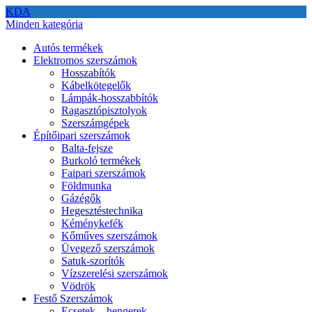
KDA
Minden kategória
Autós termékek
Elektromos szerszámok
Hosszabítók
Kábelkötegelők
Lámpák-hosszabbítók
Ragasztópisztolyok
Szerszámgépek
Építőipari szerszámok
Balta-fejsze
Burkoló termékek
Faipari szerszámok
Földmunka
Gázégők
Hegesztéstechnika
Kéménykefék
Kőműves szerszámok
Üvegező szerszámok
Satuk-szorítók
Vízszerelési szerszámok
Vödrök
Festő Szerszámok
Ecsetek – hengerek