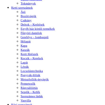
Tokmányok
Kerti szerszámok
Ásó
Bozótvágók
Csákány
Drótok – Kerítések
Egyéb ház körüli termékek
Fűnyíró damilok
Gereblye – lombseprű
Hólapát
Kapa
Kaszák
Kerti fűrészek
Kocsik – Kerekek
Lapát
Létrák
Locsolástechnika
Ponyvák-fóliák
Metszőollók-ágvágók
Permetezők
Rágcsálóírtás
Seprűk – Kefék
Szerszámos ládák
Vasvilla
Kézi szerszámok