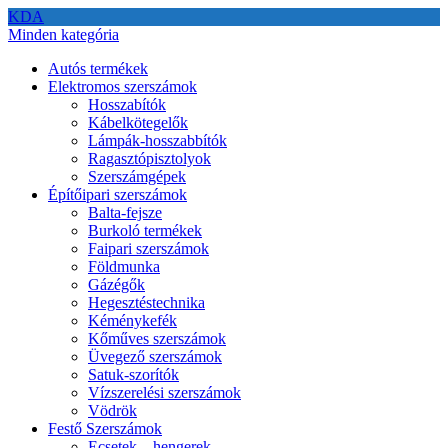
KDA
Minden kategória
Autós termékek
Elektromos szerszámok
Hosszabítók
Kábelkötegelők
Lámpák-hosszabbítók
Ragasztópisztolyok
Szerszámgépek
Építőipari szerszámok
Balta-fejsze
Burkoló termékek
Faipari szerszámok
Földmunka
Gázégők
Hegesztéstechnika
Kéménykefék
Kőműves szerszámok
Üvegező szerszámok
Satuk-szorítók
Vízszerelési szerszámok
Vödrök
Festő Szerszámok
Ecsetek – hengerek