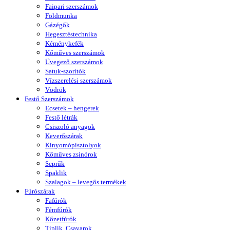
Faipari szerszámok
Földmunka
Gázégők
Hegesztéstechnika
Kéménykefék
Kőműves szerszámok
Üvegező szerszámok
Satuk-szorítók
Vízszerelési szerszámok
Vödrök
Festő Szerszámok
Ecsetek – hengerek
Festő létrák
Csiszoló anyagok
Keverőszárak
Kinyomópisztolyok
Kőműves zsinórok
Seprűk
Spaklik
Szalagok – levegős termékek
Fúrószárak
Fafúrók
Fémfúrók
Kőzetfúrók
Tiplik, Csavarok