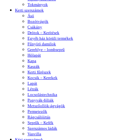
Tokmányok
Kerti szerszámok
Ásó
Bozótvágók
Csákány
Drótok – Kerítések
Egyéb ház körüli termékek
Fűnyíró damilok
Gereblye – lombseprű
Hólapát
Kapa
Kaszák
Kerti fűrészek
Kocsik – Kerekek
Lapát
Létrák
Locsolástechnika
Ponyvák-fóliák
Metszőollók-ágvágók
Permetezők
Rágcsálóírtás
Seprűk – Kefék
Szerszámos ládák
Vasvilla
Kézi szerszámok