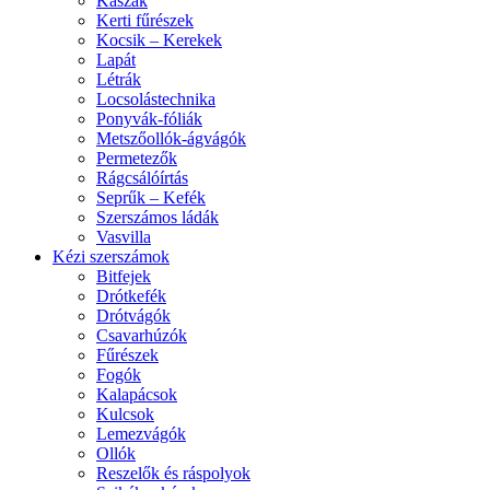
Kaszák
Kerti fűrészek
Kocsik – Kerekek
Lapát
Létrák
Locsolástechnika
Ponyvák-fóliák
Metszőollók-ágvágók
Permetezők
Rágcsálóírtás
Seprűk – Kefék
Szerszámos ládák
Vasvilla
Kézi szerszámok
Bitfejek
Drótkefék
Drótvágók
Csavarhúzók
Fűrészek
Fogók
Kalapácsok
Kulcsok
Lemezvágók
Ollók
Reszelők és ráspolyok