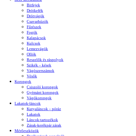
Bitfejek
Drótkefék
Drótvágók
Csavarhúzók
Fűrészek
Fogók
Kalapácsok
Kulcsok
Lemezvágók
Ollók
Reszelők és ráspolyok
Szikék – kések
Vágószerszámok
Vésők
Korongok
Csiszoló korongok
Gyémánt korongok
Vágókorongok
Lakatok-láncok
Kutyaláncok – póráz
Lakatok
Láncok-tartozékok
Zárak-kerékpár zárak
Mérőeszközök