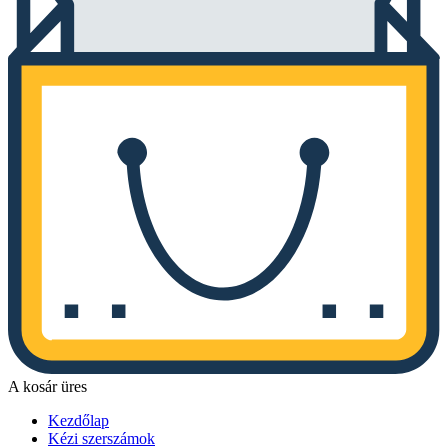
A kosár üres
Kezdőlap
Kézi szerszámok