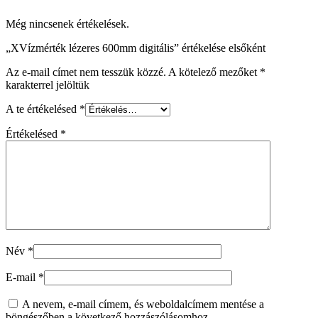
Még nincsenek értékelések.
„XVízmérték lézeres 600mm digitális” értékelése elsőként
Az e-mail címet nem tesszük közzé.
A kötelező mezőket
*
karakterrel jelöltük
A te értékelésed
*
Értékelésed
*
Név
*
E-mail
*
A nevem, e-mail címem, és weboldalcímem mentése a
böngészőben a következő hozzászólásomhoz.