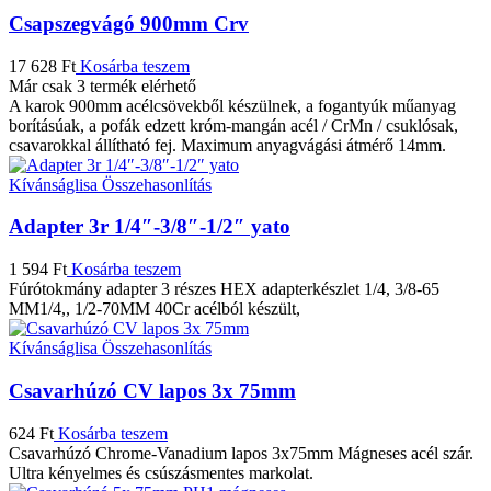
Csapszegvágó 900mm Crv
17 628
Ft
Kosárba teszem
Már csak 3 termék elérhető
A karok 900mm acélcsövekből készülnek, a fogantyúk műanyag
borításúak, a pofák edzett króm-mangán acél / CrMn / csuklósak,
csavarokkal állítható fej. Maximum anyagvágási átmérő 14mm.
Kívánságlisa
Összehasonlítás
Adapter 3r 1/4″-3/8″-1/2″ yato
1 594
Ft
Kosárba teszem
Fúrótokmány adapter 3 részes HEX adapterkészlet 1/4, 3/8-65
MM1/4,, 1/2-70MM 40Cr acélból készült,
Kívánságlisa
Összehasonlítás
Csavarhúzó CV lapos 3x 75mm
624
Ft
Kosárba teszem
Csavarhúzó Chrome-Vanadium lapos 3x75mm Mágneses acél szár.
Ultra kényelmes és csúszásmentes markolat.