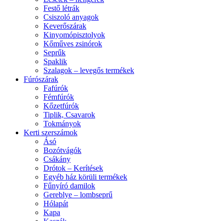
Festő létrák
Csiszoló anyagok
Keverőszárak
Kinyomópisztolyok
Kőműves zsinórok
Seprűk
Spaklik
Szalagok – levegős termékek
Fúrószárak
Fafúrók
Fémfúrók
Kőzetfúrók
Tiplik, Csavarok
Tokmányok
Kerti szerszámok
Ásó
Bozótvágók
Csákány
Drótok – Kerítések
Egyéb ház körüli termékek
Fűnyíró damilok
Gereblye – lombseprű
Hólapát
Kapa