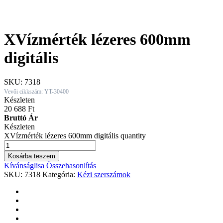
XVízmérték lézeres 600mm
digitális
SKU:
7318
Vevői cikkszám: YT-30400
Készleten
20 688
Ft
Bruttó Ár
Készleten
XVízmérték lézeres 600mm digitális quantity
Kosárba teszem
Kívánságlisa
Összehasonlítás
SKU:
7318
Kategória:
Kézi szerszámok