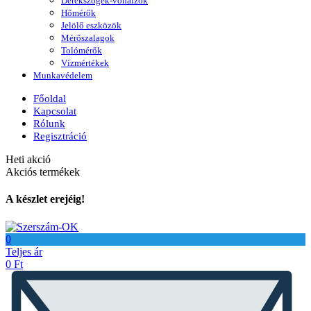
Derékszögek-vonalzók
Hőmérők
Jelölő eszközök
Mérőszalagok
Tolómérők
Vízmértékek
Munkavédelem
Főoldal
Kapcsolat
Rólunk
Regisztráció
Heti akció
Akciós termékek
A készlet erejéig!
0
Teljes ár
0
Ft