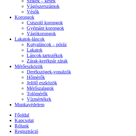
Szikék – kések
Vágószerszámok
Vésők
Korongok
Csiszoló korongok
Gyémánt korongok
Vágókorongok
Lakatok-láncok
Kutyaláncok – póráz
Lakatok
Láncok-tartozékok
Zárak-kerékpár zárak
Mérőeszközök
Derékszögek-vonalzók
Hőmérők
Jelölő eszközök
Mérőszalagok
Tolómérők
Vízmértékek
Munkavédelem
Főoldal
Kapcsolat
Rólunk
Regisztráció