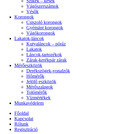
Szikék – kések
Vágószerszámok
Vésők
Korongok
Csiszoló korongok
Gyémánt korongok
Vágókorongok
Lakatok-láncok
Kutyaláncok – póráz
Lakatok
Láncok-tartozékok
Zárak-kerékpár zárak
Mérőeszközök
Derékszögek-vonalzók
Hőmérők
Jelölő eszközök
Mérőszalagok
Tolómérők
Vízmértékek
Munkavédelem
Főoldal
Kapcsolat
Rólunk
Regisztráció