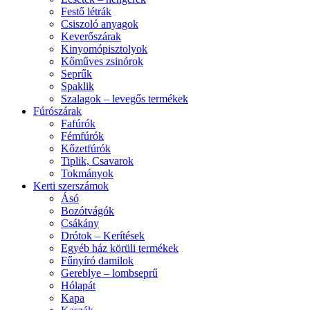
Festő létrák
Csiszoló anyagok
Keverőszárak
Kinyomópisztolyok
Kőműves zsinórok
Seprűk
Spaklik
Szalagok – levegős termékek
Fúrószárak
Fafúrók
Fémfúrók
Kőzetfúrók
Tiplik, Csavarok
Tokmányok
Kerti szerszámok
Ásó
Bozótvágók
Csákány
Drótok – Kerítések
Egyéb ház körüli termékek
Fűnyíró damilok
Gereblye – lombseprű
Hólapát
Kapa