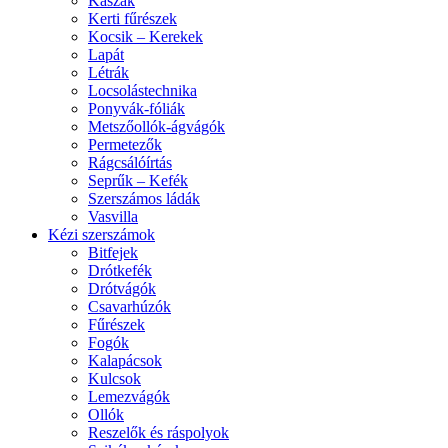
Kaszák
Kerti fűrészek
Kocsik – Kerekek
Lapát
Létrák
Locsolástechnika
Ponyvák-fóliák
Metszőollók-ágvágók
Permetezők
Rágcsálóírtás
Seprűk – Kefék
Szerszámos ládák
Vasvilla
Kézi szerszámok
Bitfejek
Drótkefék
Drótvágók
Csavarhúzók
Fűrészek
Fogók
Kalapácsok
Kulcsok
Lemezvágók
Ollók
Reszelők és ráspolyok