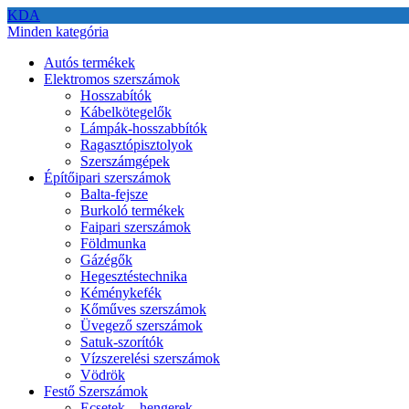
KDA
Minden kategória
Autós termékek
Elektromos szerszámok
Hosszabítók
Kábelkötegelők
Lámpák-hosszabbítók
Ragasztópisztolyok
Szerszámgépek
Építőipari szerszámok
Balta-fejsze
Burkoló termékek
Faipari szerszámok
Földmunka
Gázégők
Hegesztéstechnika
Kéménykefék
Kőműves szerszámok
Üvegező szerszámok
Satuk-szorítók
Vízszerelési szerszámok
Vödrök
Festő Szerszámok
Ecsetek – hengerek