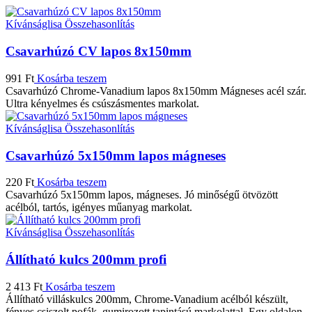
Kívánságlisa
Összehasonlítás
Csavarhúzó CV lapos 8x150mm
991
Ft
Kosárba teszem
Csavarhúzó Chrome-Vanadium lapos 8x150mm Mágneses acél szár.
Ultra kényelmes és csúszásmentes markolat.
Kívánságlisa
Összehasonlítás
Csavarhúzó 5x150mm lapos mágneses
220
Ft
Kosárba teszem
Csavarhúzó 5x150mm lapos, mágneses. Jó minőségű ötvözött
acélból, tartós, igényes műanyag markolat.
Kívánságlisa
Összehasonlítás
Állítható kulcs 200mm profi
2 413
Ft
Kosárba teszem
Állítható villáskulcs 200mm, Chrome-Vanadium acélból készült,
fényes csiszolt pofák, gumirozott tapintású markolattal. Egy oldalon