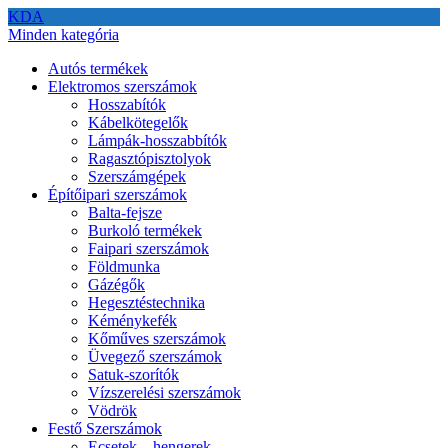
KDA
Minden kategória
Autós termékek
Elektromos szerszámok
Hosszabítók
Kábelkötegelők
Lámpák-hosszabbítók
Ragasztópisztolyok
Szerszámgépek
Építőipari szerszámok
Balta-fejsze
Burkoló termékek
Faipari szerszámok
Földmunka
Gázégők
Hegesztéstechnika
Kéménykefék
Kőműves szerszámok
Üvegező szerszámok
Satuk-szorítók
Vízszerelési szerszámok
Vödrök
Festő Szerszámok
Ecsetek – hengerek