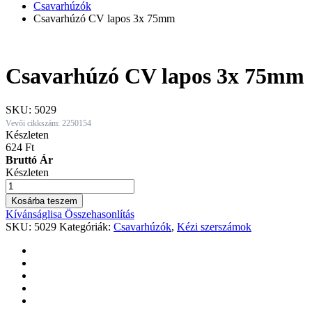
Csavarhúzók
Csavarhúzó CV lapos 3x 75mm
Csavarhúzó CV lapos 3x 75mm
SKU:
5029
Vevői cikkszám: 2250154
Készleten
624
Ft
Bruttó Ár
Készleten
Csavarhúzó
CV
Kosárba teszem
lapos
Kívánságlisa
Összehasonlítás
3x
SKU:
5029
Kategóriák:
Csavarhúzók
,
Kézi szerszámok
75mm
quantity