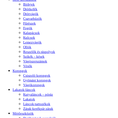
Bitfejek
Drótkefék
Drótvágók
Csavarhúzók
Fűrészek
Fogók
Kalapácsok
Kulcsok
Lemezvágók
Ollók
Reszelők és ráspolyok
Szikék – kések
Vágószerszámok
Vésők
Korongok
Csiszoló korongok
Gyémánt korongok
Vágókorongok
Lakatok-láncok
Kutyaláncok – póráz
Lakatok
Láncok-tartozékok
Zárak-kerékpár zárak
Mérőeszközök