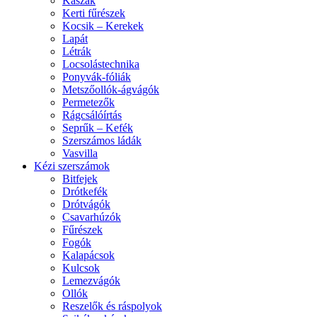
Kaszák
Kerti fűrészek
Kocsik – Kerekek
Lapát
Létrák
Locsolástechnika
Ponyvák-fóliák
Metszőollók-ágvágók
Permetezők
Rágcsálóírtás
Seprűk – Kefék
Szerszámos ládák
Vasvilla
Kézi szerszámok
Bitfejek
Drótkefék
Drótvágók
Csavarhúzók
Fűrészek
Fogók
Kalapácsok
Kulcsok
Lemezvágók
Ollók
Reszelők és ráspolyok