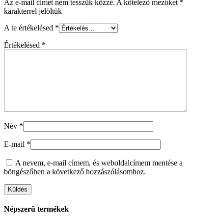
Az e-mail címet nem tesszük közzé.
A kötelező mezőket
*
karakterrel jelöltük
A te értékelésed
*
Értékelésed
*
Név
*
E-mail
*
A nevem, e-mail címem, és weboldalcímem mentése a
böngészőben a következő hozzászólásomhoz.
Népszerű termékek