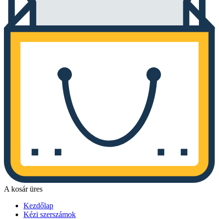
A kosár üres
Kezdőlap
Kézi szerszámok