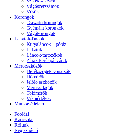
Szikék – kések
Vágószerszámok
Vésők
Korongok
Csiszoló korongok
Gyémánt korongok
Vágókorongok
Lakatok-láncok
Kutyaláncok – póráz
Lakatok
Láncok-tartozékok
Zárak-kerékpár zárak
Mérőeszközök
Derékszögek-vonalzók
Hőmérők
Jelölő eszközök
Mérőszalagok
Tolómérők
Vízmértékek
Munkavédelem
Főoldal
Kapcsolat
Rólunk
Regisztráció