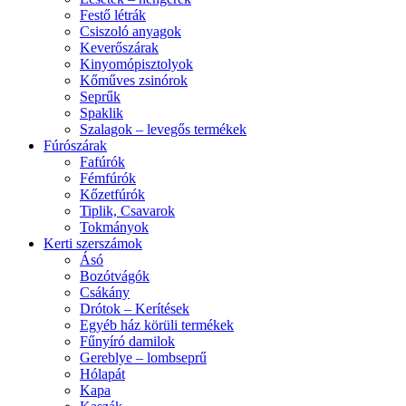
Festő létrák
Csiszoló anyagok
Keverőszárak
Kinyomópisztolyok
Kőműves zsinórok
Seprűk
Spaklik
Szalagok – levegős termékek
Fúrószárak
Fafúrók
Fémfúrók
Kőzetfúrók
Tiplik, Csavarok
Tokmányok
Kerti szerszámok
Ásó
Bozótvágók
Csákány
Drótok – Kerítések
Egyéb ház körüli termékek
Fűnyíró damilok
Gereblye – lombseprű
Hólapát
Kapa