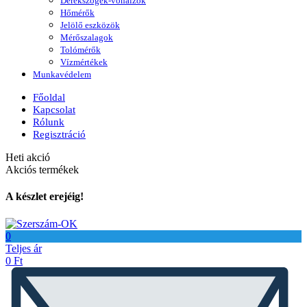
Derékszögek-vonalzók
Hőmérők
Jelölő eszközök
Mérőszalagok
Tolómérők
Vízmértékek
Munkavédelem
Főoldal
Kapcsolat
Rólunk
Regisztráció
Heti akció
Akciós termékek
A készlet erejéig!
0
Teljes ár
0
Ft