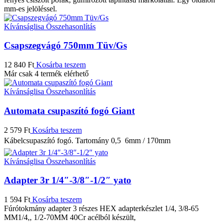
mm-es jelöléssel.
Kívánságlisa
Összehasonlítás
Csapszegvágó 750mm Tüv/Gs
12 840
Ft
Kosárba teszem
Már csak 4 termék elérhető
Kívánságlisa
Összehasonlítás
Automata csupaszító fogó Giant
2 579
Ft
Kosárba teszem
Kábelcsupaszító fogó. Tartomány 0,5  6mm / 170mm
Kívánságlisa
Összehasonlítás
Adapter 3r 1/4″-3/8″-1/2″ yato
1 594
Ft
Kosárba teszem
Fúrótokmány adapter 3 részes HEX adapterkészlet 1/4, 3/8-65
MM1/4,, 1/2-70MM 40Cr acélból készült,