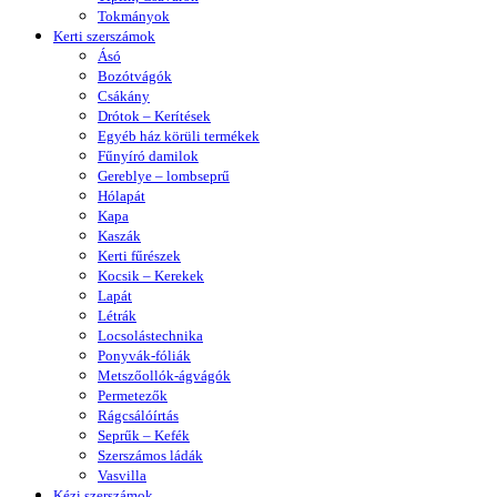
Tokmányok
Kerti szerszámok
Ásó
Bozótvágók
Csákány
Drótok – Kerítések
Egyéb ház körüli termékek
Fűnyíró damilok
Gereblye – lombseprű
Hólapát
Kapa
Kaszák
Kerti fűrészek
Kocsik – Kerekek
Lapát
Létrák
Locsolástechnika
Ponyvák-fóliák
Metszőollók-ágvágók
Permetezők
Rágcsálóírtás
Seprűk – Kefék
Szerszámos ládák
Vasvilla
Kézi szerszámok