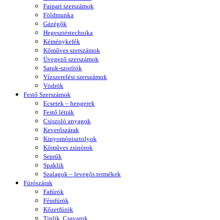
Faipari szerszámok
Földmunka
Gázégők
Hegesztéstechnika
Kéménykefék
Kőműves szerszámok
Üvegező szerszámok
Satuk-szorítók
Vízszerelési szerszámok
Vödrök
Festő Szerszámok
Ecsetek – hengerek
Festő létrák
Csiszoló anyagok
Keverőszárak
Kinyomópisztolyok
Kőműves zsinórok
Seprűk
Spaklik
Szalagok – levegős termékek
Fúrószárak
Fafúrók
Fémfúrók
Kőzetfúrók
Tiplik, Csavarok