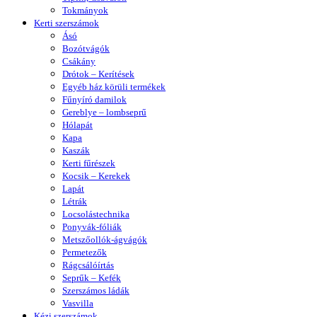
Tokmányok
Kerti szerszámok
Ásó
Bozótvágók
Csákány
Drótok – Kerítések
Egyéb ház körüli termékek
Fűnyíró damilok
Gereblye – lombseprű
Hólapát
Kapa
Kaszák
Kerti fűrészek
Kocsik – Kerekek
Lapát
Létrák
Locsolástechnika
Ponyvák-fóliák
Metszőollók-ágvágók
Permetezők
Rágcsálóírtás
Seprűk – Kefék
Szerszámos ládák
Vasvilla
Kézi szerszámok