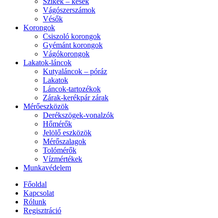
Szikék – kések
Vágószerszámok
Vésők
Korongok
Csiszoló korongok
Gyémánt korongok
Vágókorongok
Lakatok-láncok
Kutyaláncok – póráz
Lakatok
Láncok-tartozékok
Zárak-kerékpár zárak
Mérőeszközök
Derékszögek-vonalzók
Hőmérők
Jelölő eszközök
Mérőszalagok
Tolómérők
Vízmértékek
Munkavédelem
Főoldal
Kapcsolat
Rólunk
Regisztráció