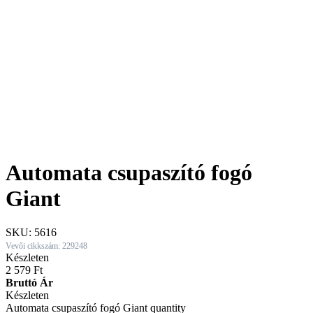
Automata csupaszító fogó
Giant
SKU:
5616
Vevői cikkszám: 229248
Készleten
2 579
Ft
Bruttó Ár
Készleten
Automata csupaszító fogó Giant quantity