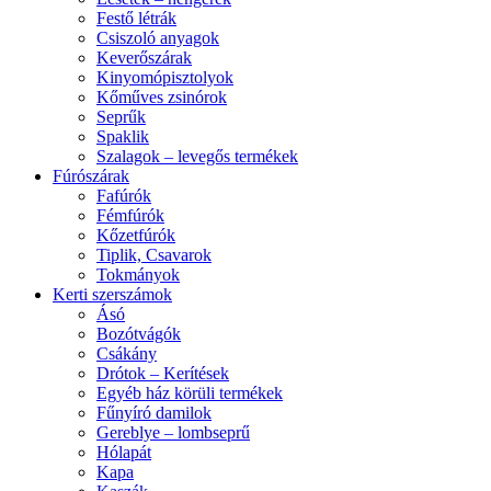
Festő létrák
Csiszoló anyagok
Keverőszárak
Kinyomópisztolyok
Kőműves zsinórok
Seprűk
Spaklik
Szalagok – levegős termékek
Fúrószárak
Fafúrók
Fémfúrók
Kőzetfúrók
Tiplik, Csavarok
Tokmányok
Kerti szerszámok
Ásó
Bozótvágók
Csákány
Drótok – Kerítések
Egyéb ház körüli termékek
Fűnyíró damilok
Gereblye – lombseprű
Hólapát
Kapa