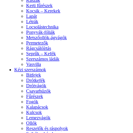
Kaszák
Kerti fűrészek
Kocsik – Kerekek
Lapát
Létrák
Locsolástechnika
Ponyvák-fóliák
Metszőollók-ágvágók
Permetezők
Rágcsálóírtás
Seprűk – Kefék
Szerszámos ládák
Vasvilla
Kézi szerszámok
Bitfejek
Drótkefék
Drótvágók
Csavarhúzók
Fűrészek
Fogók
Kalapácsok
Kulcsok
Lemezvágók
Ollók
Reszelők és ráspolyok