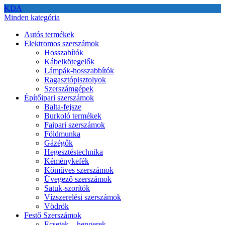
KDA
Minden kategória
Autós termékek
Elektromos szerszámok
Hosszabítók
Kábelkötegelők
Lámpák-hosszabbítók
Ragasztópisztolyok
Szerszámgépek
Építőipari szerszámok
Balta-fejsze
Burkoló termékek
Faipari szerszámok
Földmunka
Gázégők
Hegesztéstechnika
Kéménykefék
Kőműves szerszámok
Üvegező szerszámok
Satuk-szorítók
Vízszerelési szerszámok
Vödrök
Festő Szerszámok
Ecsetek – hengerek