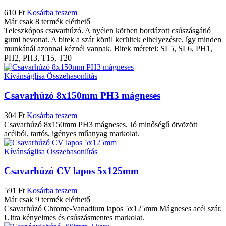
610
Ft
Kosárba teszem
Már csak 8 termék elérhető
Teleszkópos csavarhúzó. A nyélen körben bordázott csúszásgátló
gumi bevonat. A bitek a szár körül kerültek elhelyezésre, így minden
munkánál azonnal kéznél vannak. Bitek méretei: SL5, SL6, PH1,
PH2, PH3, T15, T20
Kívánságlisa
Összehasonlítás
Csavarhúzó 8x150mm PH3 mágneses
304
Ft
Kosárba teszem
Csavarhúzó 8x150mm PH3 mágneses. Jó minőségű ötvözött
acélból, tartós, igényes műanyag markolat.
Kívánságlisa
Összehasonlítás
Csavarhúzó CV lapos 5x125mm
591
Ft
Kosárba teszem
Már csak 9 termék elérhető
Csavarhúzó Chrome-Vanadium lapos 5x125mm Mágneses acél szár.
Ultra kényelmes és csúszásmentes markolat.