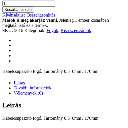
Kosárba teszem
Kívánságlisa
Összehasonlítás
Mások is meg akarják venni.
Jelenleg 1 ember kosarában
megtalálható ez a termék.
SKU:
5616
Kategóriák:
Fogók
,
Kézi szerszámok
Kábelcsupaszító fogó. Tartomány 0,5  6mm / 170mm
Leírás
További információk
Vélemények (0)
Leírás
Kábelcsupaszító fogó. Tartomány 0,5  6mm / 170mm