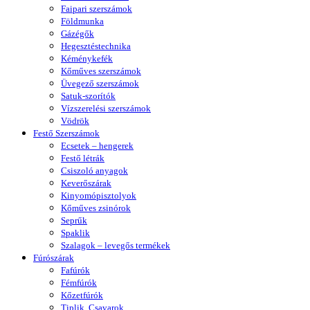
Faipari szerszámok
Földmunka
Gázégők
Hegesztéstechnika
Kéménykefék
Kőműves szerszámok
Üvegező szerszámok
Satuk-szorítók
Vízszerelési szerszámok
Vödrök
Festő Szerszámok
Ecsetek – hengerek
Festő létrák
Csiszoló anyagok
Keverőszárak
Kinyomópisztolyok
Kőműves zsinórok
Seprűk
Spaklik
Szalagok – levegős termékek
Fúrószárak
Fafúrók
Fémfúrók
Kőzetfúrók
Tiplik, Csavarok