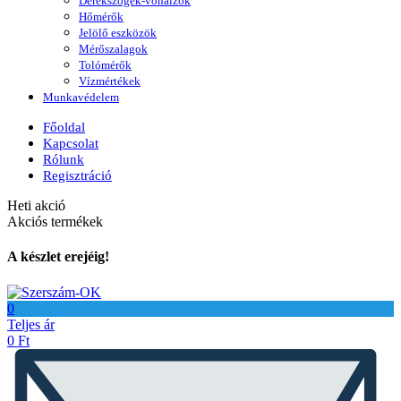
Derékszögek-vonalzók
Hőmérők
Jelölő eszközök
Mérőszalagok
Tolómérők
Vízmértékek
Munkavédelem
Főoldal
Kapcsolat
Rólunk
Regisztráció
Heti akció
Akciós termékek
A készlet erejéig!
0
Teljes ár
0
Ft