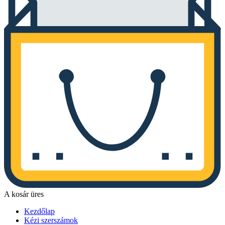
A kosár üres
Kezdőlap
Kézi szerszámok