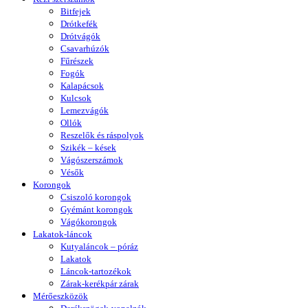
Bitfejek
Drótkefék
Drótvágók
Csavarhúzók
Fűrészek
Fogók
Kalapácsok
Kulcsok
Lemezvágók
Ollók
Reszelők és ráspolyok
Szikék – kések
Vágószerszámok
Vésők
Korongok
Csiszoló korongok
Gyémánt korongok
Vágókorongok
Lakatok-láncok
Kutyaláncok – póráz
Lakatok
Láncok-tartozékok
Zárak-kerékpár zárak
Mérőeszközök