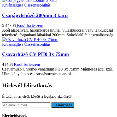
Kívánságlisa
Összehasonlítás
Csapágylehúzó 200mm 3 karu
5 448
Ft
Kosárba teszem
Acél alapanyag, háromkaros kivitel, villáskulccsal vagy légkulccsal
tekerhető, forgatható lábakkal 200mm. Sokoldalú felhasználhatóság.
Kívánságlisa
Összehasonlítás
Csavarhúzó CV PH0 3x 75mm
414
Ft
Kosárba teszem
Csavarhúzó Chrome-Vanadium PH0 3x 75mm Mágneses acél szár.
Ultra kényelmes és csúszásmentes markolat.
Hírlevél feliratkozás
Értesüljön az elsők között a legújabb akciókról!
Feliratkozás
Elérhetőségek