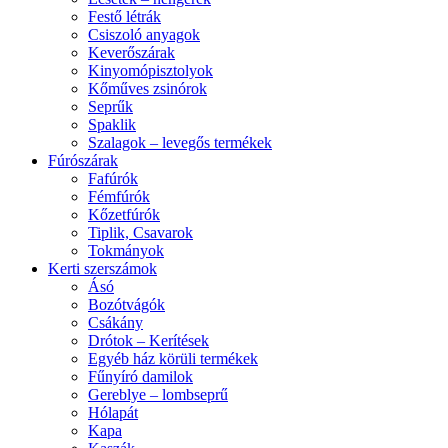
Festő létrák
Csiszoló anyagok
Keverőszárak
Kinyomópisztolyok
Kőműves zsinórok
Seprűk
Spaklik
Szalagok – levegős termékek
Fúrószárak
Fafúrók
Fémfúrók
Kőzetfúrók
Tiplik, Csavarok
Tokmányok
Kerti szerszámok
Ásó
Bozótvágók
Csákány
Drótok – Kerítések
Egyéb ház körüli termékek
Fűnyíró damilok
Gereblye – lombseprű
Hólapát
Kapa