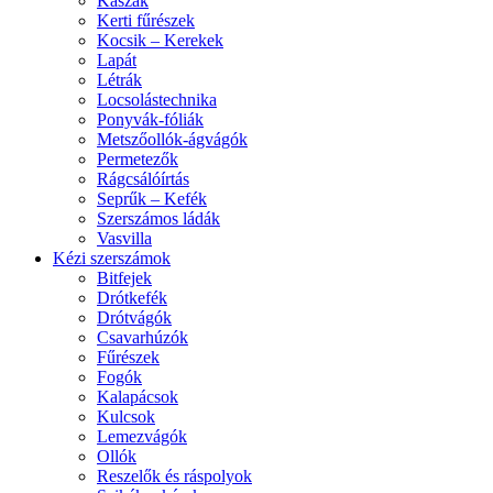
Kaszák
Kerti fűrészek
Kocsik – Kerekek
Lapát
Létrák
Locsolástechnika
Ponyvák-fóliák
Metszőollók-ágvágók
Permetezők
Rágcsálóírtás
Seprűk – Kefék
Szerszámos ládák
Vasvilla
Kézi szerszámok
Bitfejek
Drótkefék
Drótvágók
Csavarhúzók
Fűrészek
Fogók
Kalapácsok
Kulcsok
Lemezvágók
Ollók
Reszelők és ráspolyok