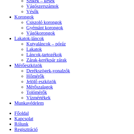
Szikék – kések
Vágószerszámok
Vésők
Korongok
Csiszoló korongok
Gyémánt korongok
Vágókorongok
Lakatok-láncok
Kutyaláncok – póráz
Lakatok
Láncok-tartozékok
Zárak-kerékpár zárak
Mérőeszközök
Derékszögek-vonalzók
Hőmérők
Jelölő eszközök
Mérőszalagok
Tolómérők
Vízmértékek
Munkavédelem
Főoldal
Kapcsolat
Rólunk
Regisztráció