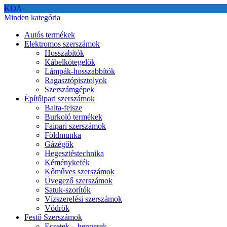
KDA
Minden kategória
Autós termékek
Elektromos szerszámok
Hosszabítók
Kábelkötegelők
Lámpák-hosszabbítók
Ragasztópisztolyok
Szerszámgépek
Építőipari szerszámok
Balta-fejsze
Burkoló termékek
Faipari szerszámok
Földmunka
Gázégők
Hegesztéstechnika
Kéménykefék
Kőműves szerszámok
Üvegező szerszámok
Satuk-szorítók
Vízszerelési szerszámok
Vödrök
Festő Szerszámok
Ecsetek – hengerek