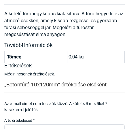
A kétélű fúróhegy kúpos kialakítású. A fúró hegye felé az
átmérő csökken, amely kisebb rezgéssel és gyorsabb
fúrási sebességgel jár. Megelőzi a fúrószár
megcsúszását sima anyagon.
További információk
Tömeg
0.04 kg
Értékelések
Még nincsenek értékelések.
„Betonfúró 10x120mm” értékelése elsőként
Az e-mail címet nem tesszük közzé.
A kötelező mezőket
*
karakterrel jelöltük
A te értékelésed
*