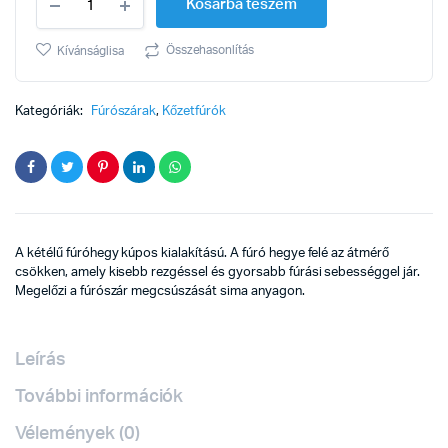
Kosárba teszem
10x120mm
quantity
Összehasonlítás
Kívánságlisa
Kategóriák:
Fúrószárak
,
Kőzetfúrók
A kétélű fúróhegy kúpos kialakítású. A fúró hegye felé az átmérő
csökken, amely kisebb rezgéssel és gyorsabb fúrási sebességgel jár.
Megelőzi a fúrószár megcsúszását sima anyagon.
Leírás
További információk
Vélemények (0)