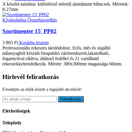
A készlet tartalma: különböző méretű alumínium bilincsek. Méretek:
8-27mm
Kívánságlisa
Összehasonlítás
Szortimenter 15′ PP02
3 805
Ft
Kosárba teszem
Professzionális rekeszes tárolódoboz. Erős, ütés és olajálló
műanyagból készült.Strapabíró zárórendszerü,lakatolható,
fogantyúval ellátva, átlátszó fedéllel és 21 variálható
rekeszekkelrendelkezik. Mérete: 380x300mm magassága 60mm.
Hírlevél feliratkozás
Értesüljön az elsők között a legújabb akciókról!
Feliratkozás
Elérhetőségek
Telephely