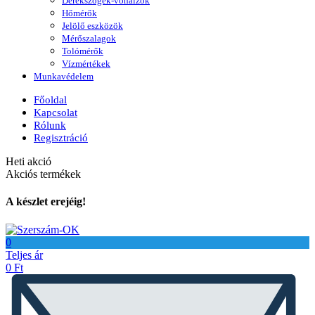
Derékszögek-vonalzók
Hőmérők
Jelölő eszközök
Mérőszalagok
Tolómérők
Vízmértékek
Munkavédelem
Főoldal
Kapcsolat
Rólunk
Regisztráció
Heti akció
Akciós termékek
A készlet erejéig!
0
Teljes ár
0
Ft