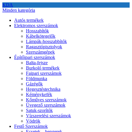
KDA
Minden kategória
Autós termékek
Elektromos szerszámok
Hosszabítók
Kábelkötegelők
Lámpák-hosszabbítók
Ragasztópisztolyok
Szerszámgépek
Építőipari szerszámok
Balta-fejsze
Burkoló termékek
Faipari szerszámok
Földmunka
Gázégők
Hegesztéstechnika
Kéménykefék
Kőműves szerszámok
Üvegező szerszámok
Satuk-szorítók
Vízszerelési szerszámok
Vödrök
Festő Szerszámok
Ecsetek – hengerek