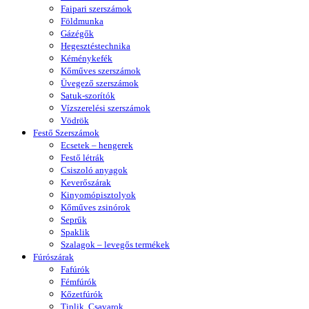
Faipari szerszámok
Földmunka
Gázégők
Hegesztéstechnika
Kéménykefék
Kőműves szerszámok
Üvegező szerszámok
Satuk-szorítók
Vízszerelési szerszámok
Vödrök
Festő Szerszámok
Ecsetek – hengerek
Festő létrák
Csiszoló anyagok
Keverőszárak
Kinyomópisztolyok
Kőműves zsinórok
Seprűk
Spaklik
Szalagok – levegős termékek
Fúrószárak
Fafúrók
Fémfúrók
Kőzetfúrók
Tiplik, Csavarok