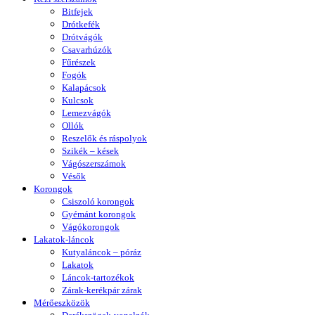
Bitfejek
Drótkefék
Drótvágók
Csavarhúzók
Fűrészek
Fogók
Kalapácsok
Kulcsok
Lemezvágók
Ollók
Reszelők és ráspolyok
Szikék – kések
Vágószerszámok
Vésők
Korongok
Csiszoló korongok
Gyémánt korongok
Vágókorongok
Lakatok-láncok
Kutyaláncok – póráz
Lakatok
Láncok-tartozékok
Zárak-kerékpár zárak
Mérőeszközök