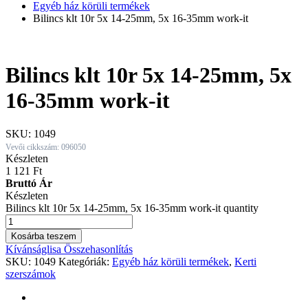
Egyéb ház körüli termékek
Bilincs klt 10r 5x 14-25mm, 5x 16-35mm work-it
Bilincs klt 10r 5x 14-25mm, 5x
16-35mm work-it
SKU:
1049
Vevői cikkszám: 096050
Készleten
1 121
Ft
Bruttó Ár
Készleten
Bilincs klt 10r 5x 14-25mm, 5x 16-35mm work-it quantity
Kosárba teszem
Kívánságlisa
Összehasonlítás
SKU:
1049
Kategóriák:
Egyéb ház körüli termékek
,
Kerti
szerszámok