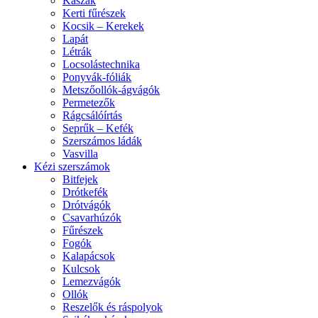
Kaszák
Kerti fűrészek
Kocsik – Kerekek
Lapát
Létrák
Locsolástechnika
Ponyvák-fóliák
Metszőollók-ágvágók
Permetezők
Rágcsálóírtás
Seprűk – Kefék
Szerszámos ládák
Vasvilla
Kézi szerszámok
Bitfejek
Drótkefék
Drótvágók
Csavarhúzók
Fűrészek
Fogók
Kalapácsok
Kulcsok
Lemezvágók
Ollók
Reszelők és ráspolyok