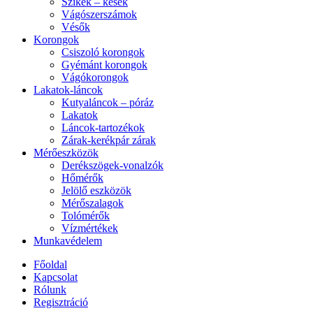
Szikék – kések
Vágószerszámok
Vésők
Korongok
Csiszoló korongok
Gyémánt korongok
Vágókorongok
Lakatok-láncok
Kutyaláncok – póráz
Lakatok
Láncok-tartozékok
Zárak-kerékpár zárak
Mérőeszközök
Derékszögek-vonalzók
Hőmérők
Jelölő eszközök
Mérőszalagok
Tolómérők
Vízmértékek
Munkavédelem
Főoldal
Kapcsolat
Rólunk
Regisztráció