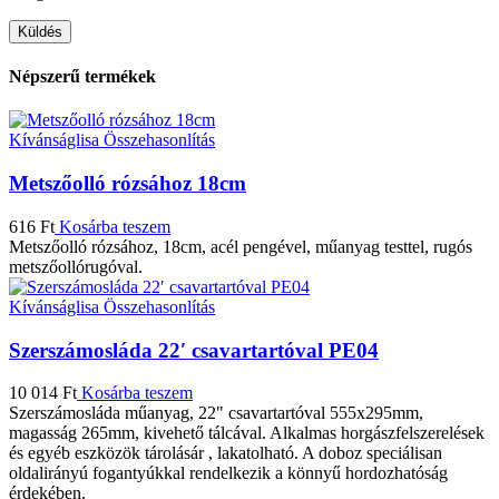
Népszerű termékek
Kívánságlisa
Összehasonlítás
Metszőolló rózsához 18cm
616
Ft
Kosárba teszem
Metszőolló rózsához, 18cm, acél pengével, műanyag testtel, rugós
metszőollórugóval.
Kívánságlisa
Összehasonlítás
Szerszámosláda 22′ csavartartóval PE04
10 014
Ft
Kosárba teszem
Szerszámosláda műanyag, 22" csavartartóval 555x295mm,
magasság 265mm, kivehető tálcával. Alkalmas horgászfelszerelések
és egyéb eszközök tárolásár , lakatolható. A doboz speciálisan
oldalirányú fogantyúkkal rendelkezik a könnyű hordozhatóság
érdekében.