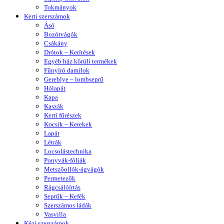
Tokmányok
Kerti szerszámok
Ásó
Bozótvágók
Csákány
Drótok – Kerítések
Egyéb ház körüli termékek
Fűnyíró damilok
Gereblye – lombseprű
Hólapát
Kapa
Kaszák
Kerti fűrészek
Kocsik – Kerekek
Lapát
Létrák
Locsolástechnika
Ponyvák-fóliák
Metszőollók-ágvágók
Permetezők
Rágcsálóírtás
Seprűk – Kefék
Szerszámos ládák
Vasvilla
Kézi szerszámok