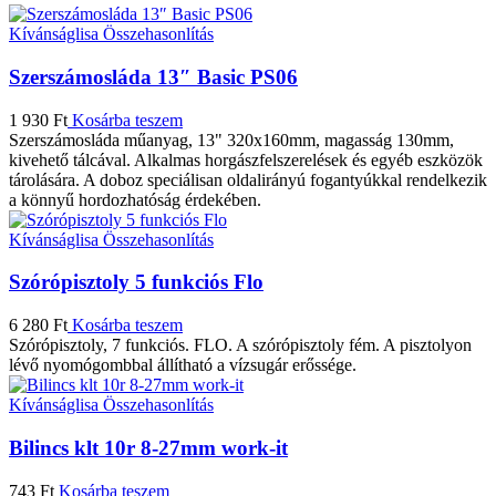
Kívánságlisa
Összehasonlítás
Szerszámosláda 13″ Basic PS06
1 930
Ft
Kosárba teszem
Szerszámosláda műanyag, 13" 320x160mm, magasság 130mm,
kivehető tálcával. Alkalmas horgászfelszerelések és egyéb eszközök
tárolására. A doboz speciálisan oldalirányú fogantyúkkal rendelkezik
a könnyű hordozhatóság érdekében.
Kívánságlisa
Összehasonlítás
Szórópisztoly 5 funkciós Flo
6 280
Ft
Kosárba teszem
Szórópisztoly, 7 funkciós. FLO. A szórópisztoly fém. A pisztolyon
lévő nyomógombbal állítható a vízsugár erőssége.
Kívánságlisa
Összehasonlítás
Bilincs klt 10r 8-27mm work-it
743
Ft
Kosárba teszem