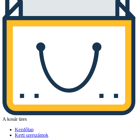
A kosár üres
Kezdőlap
Kerti szerszámok