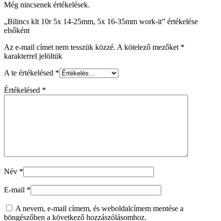
Még nincsenek értékelések.
„Bilincs klt 10r 5x 14-25mm, 5x 16-35mm work-it” értékelése
elsőként
Az e-mail címet nem tesszük közzé.
A kötelező mezőket
*
karakterrel jelöltük
A te értékelésed
*
Értékelésed
*
Név
*
E-mail
*
A nevem, e-mail címem, és weboldalcímem mentése a
böngészőben a következő hozzászólásomhoz.