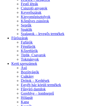
Festő létrák
Csiszoló anyagok
Keverőszárak
Kinyomópisztolyok
Kőműves zsinórok
Seprűk
Spaklik
Szalagok – levegős termékek
Fúrószárak
Fafúrók
Fémfúrók
Kőzetfúrók
Tiplik, Csavarok
Tokmányok
Kerti szerszámok
Ásó
Bozótvágók
Csákány
Drótok – Kerítések
Egyéb ház körüli termékek
Fűnyíró damilok
Gereblye – lombseprű
Hólapát
Kapa