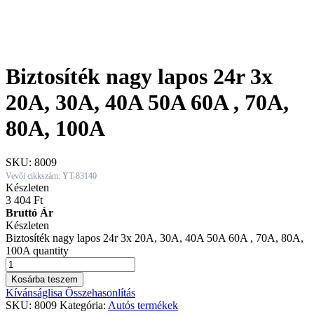
Biztosíték nagy lapos 24r 3x
20A, 30A, 40A 50A 60A , 70A,
80A, 100A
SKU:
8009
Vevői cikkszám: YT-83140
Készleten
3 404
Ft
Bruttó Ár
Készleten
Biztosíték nagy lapos 24r 3x 20A, 30A, 40A 50A 60A , 70A, 80A,
100A quantity
Kosárba teszem
Kívánságlisa
Összehasonlítás
SKU:
8009
Kategória:
Autós termékek