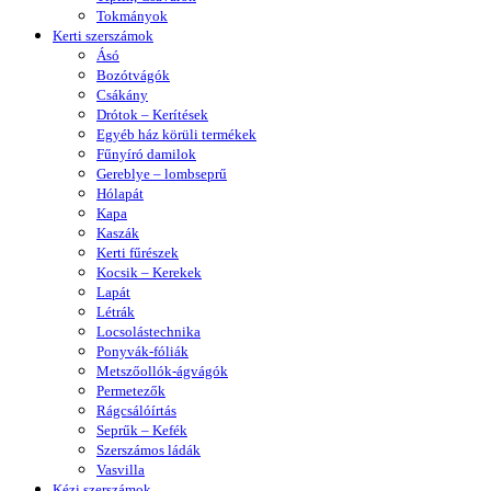
Tokmányok
Kerti szerszámok
Ásó
Bozótvágók
Csákány
Drótok – Kerítések
Egyéb ház körüli termékek
Fűnyíró damilok
Gereblye – lombseprű
Hólapát
Kapa
Kaszák
Kerti fűrészek
Kocsik – Kerekek
Lapát
Létrák
Locsolástechnika
Ponyvák-fóliák
Metszőollók-ágvágók
Permetezők
Rágcsálóírtás
Seprűk – Kefék
Szerszámos ládák
Vasvilla
Kézi szerszámok