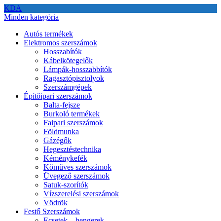
KDA
Minden kategória
Autós termékek
Elektromos szerszámok
Hosszabítók
Kábelkötegelők
Lámpák-hosszabbítók
Ragasztópisztolyok
Szerszámgépek
Építőipari szerszámok
Balta-fejsze
Burkoló termékek
Faipari szerszámok
Földmunka
Gázégők
Hegesztéstechnika
Kéménykefék
Kőműves szerszámok
Üvegező szerszámok
Satuk-szorítók
Vízszerelési szerszámok
Vödrök
Festő Szerszámok
Ecsetek – hengerek