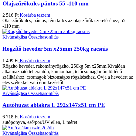
Olajszűrőkulcs pántos 55 -110 mm
2 516
Ft
Kosárba teszem
Olajszűrőkulcs, pántos, fém kulcs az olajszűrők szereléséhez, 55
-110 mm
Kívánságlisa
Összehasonlítás
Rögzítő heveder 5m x25mm 250kg racsnis
1 499
Ft
Kosárba teszem
Rögzítő heveder, rakományrögzítő. 250kg 5m x25mm.Kiválóan
alkalmazható teherautón, kamionban, tetőcsomagtartón történő
szállításhoz, csomagok biztonságos rögzítéséhez. Óvja a hevedert az
éles szélekkel való érintkezéstől!
Kívánságlisa
Összehasonlítás
Autóhuzat ablakra L 292x147x51 cm PE
6 718
Ft
Kosárba teszem
autóponyva, eső/por/UV ellen, L méret
Kívánságlisa
Összehasonlítás