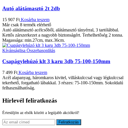
Autó alátámasztó 2t 2db
15 907
Ft
Kosárba teszem
Már csak 8 termék elérhető
Autó alátámasztó acélcsőből, alátámasztó tányérral, 3 tartólábbal.
Kettős zárszerkezet a nagyobb biztonságért. Terhelhetőség 2 tonna.
Magassága: min.27cm, max.36cm.
Kívánságlisa
Összehasonlítás
Csapágylehúzó klt 3 karu 3db 75-100-150mm
7 499
Ft
Kosárba teszem
Acél alapanyag, háromkaros kivitel, villáskulccsal vagy légkulccsal
tekerhető, forgatható lábakkal. 3 részes: 75-100-150mm. Sokoldalú
felhasználhatóság.
Hírlevél feliratkozás
Értesüljön az elsők között a legújabb akciókról!
Feliratkozás