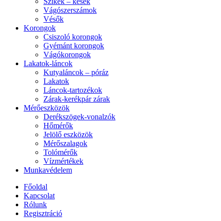
Szikék – kések
Vágószerszámok
Vésők
Korongok
Csiszoló korongok
Gyémánt korongok
Vágókorongok
Lakatok-láncok
Kutyaláncok – póráz
Lakatok
Láncok-tartozékok
Zárak-kerékpár zárak
Mérőeszközök
Derékszögek-vonalzók
Hőmérők
Jelölő eszközök
Mérőszalagok
Tolómérők
Vízmértékek
Munkavédelem
Főoldal
Kapcsolat
Rólunk
Regisztráció