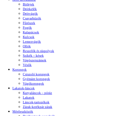
Bitfejek
Drótkefék
Drótvágók
Csavarhúzók
Fűrészek
Fogók
Kalapácsok
Kulcsok
Lemezvágók
Ollók
Reszelők és ráspolyok
Szikék – kések
Vágószerszámok
Vésők
Korongok
Csiszoló korongok
Gyémánt korongok
Vágókorongok
Lakatok-láncok
Kutyaláncok – póráz
Lakatok
Láncok-tartozékok
Zárak-kerékpár zárak
Mérőeszközök