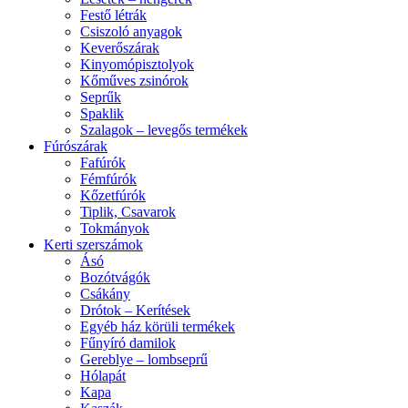
Festő létrák
Csiszoló anyagok
Keverőszárak
Kinyomópisztolyok
Kőműves zsinórok
Seprűk
Spaklik
Szalagok – levegős termékek
Fúrószárak
Fafúrók
Fémfúrók
Kőzetfúrók
Tiplik, Csavarok
Tokmányok
Kerti szerszámok
Ásó
Bozótvágók
Csákány
Drótok – Kerítések
Egyéb ház körüli termékek
Fűnyíró damilok
Gereblye – lombseprű
Hólapát
Kapa