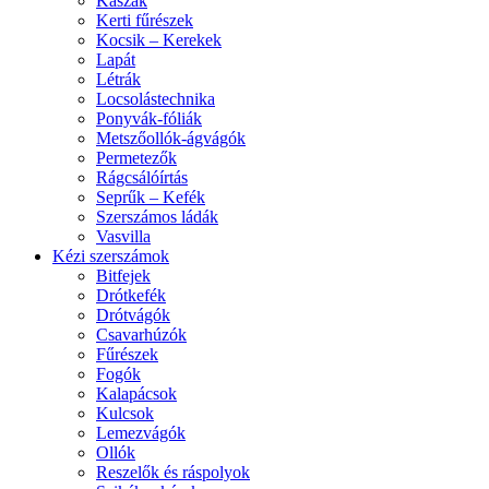
Kaszák
Kerti fűrészek
Kocsik – Kerekek
Lapát
Létrák
Locsolástechnika
Ponyvák-fóliák
Metszőollók-ágvágók
Permetezők
Rágcsálóírtás
Seprűk – Kefék
Szerszámos ládák
Vasvilla
Kézi szerszámok
Bitfejek
Drótkefék
Drótvágók
Csavarhúzók
Fűrészek
Fogók
Kalapácsok
Kulcsok
Lemezvágók
Ollók
Reszelők és ráspolyok