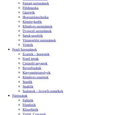
Faipari szerszámok
Földmunka
Gázégők
Hegesztéstechnika
Kéménykefék
Kőműves szerszámok
Üvegező szerszámok
Satuk-szorítók
Vízszerelési szerszámok
Vödrök
Festő Szerszámok
Ecsetek – hengerek
Festő létrák
Csiszoló anyagok
Keverőszárak
Kinyomópisztolyok
Kőműves zsinórok
Seprűk
Spaklik
Szalagok – levegős termékek
Fúrószárak
Fafúrók
Fémfúrók
Kőzetfúrók
Tiplik, Csavarok