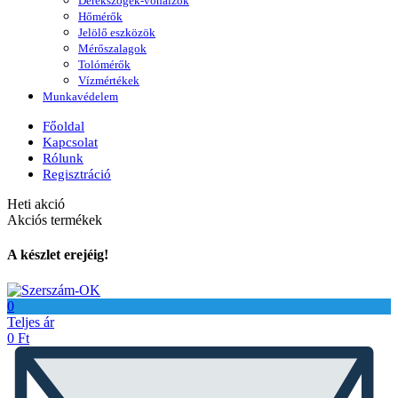
Derékszögek-vonalzók
Hőmérők
Jelölő eszközök
Mérőszalagok
Tolómérők
Vízmértékek
Munkavédelem
Főoldal
Kapcsolat
Rólunk
Regisztráció
Heti akció
Akciós termékek
A készlet erejéig!
0
Teljes ár
0
Ft