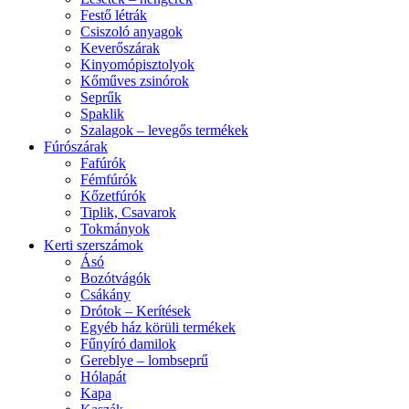
Festő létrák
Csiszoló anyagok
Keverőszárak
Kinyomópisztolyok
Kőműves zsinórok
Seprűk
Spaklik
Szalagok – levegős termékek
Fúrószárak
Fafúrók
Fémfúrók
Kőzetfúrók
Tiplik, Csavarok
Tokmányok
Kerti szerszámok
Ásó
Bozótvágók
Csákány
Drótok – Kerítések
Egyéb ház körüli termékek
Fűnyíró damilok
Gereblye – lombseprű
Hólapát
Kapa