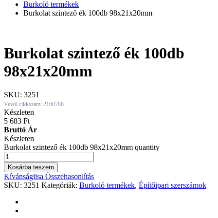
Burkoló termékek
Burkolat szintező ék 100db 98x21x20mm
Burkolat szintező ék 100db
98x21x20mm
SKU:
3251
Vevői cikkszám: 2160786
Készleten
5 683
Ft
Bruttó Ár
Készleten
Burkolat szintező ék 100db 98x21x20mm quantity
Kosárba teszem
Kívánságlisa
Összehasonlítás
SKU:
3251
Kategóriák:
Burkoló termékek
,
Építőipari szerszámok