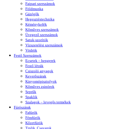
Faipari szerszámok
Földmunka
Gázégők
Hegesztéstechnika
Kéménykefék
Kőműves szerszámok
Üvegező szerszámok
Satuk-szorítók
Vízszerelési szerszámok
Vödrök
Festő Szerszámok
Ecsetek – hengerek
Festő létrák
Csiszoló anyagok
Keverőszárak
Kinyomópisztolyok
Kőműves zsinórok
Seprűk
Spaklik
Szalagok – levegős termékek
Fúrószárak
Fafúrók
Fémfúrók
Kőzetfúrók
Tiplik, Csavarok