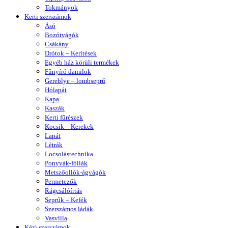
Tokmányok
Kerti szerszámok
Ásó
Bozótvágók
Csákány
Drótok – Kerítések
Egyéb ház körüli termékek
Fűnyíró damilok
Gereblye – lombseprű
Hólapát
Kapa
Kaszák
Kerti fűrészek
Kocsik – Kerekek
Lapát
Létrák
Locsolástechnika
Ponyvák-fóliák
Metszőollók-ágvágók
Permetezők
Rágcsálóírtás
Seprűk – Kefék
Szerszámos ládák
Vasvilla
Kézi szerszámok