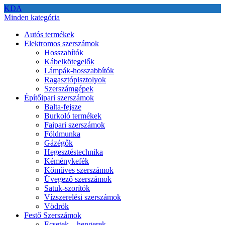
KDA
Minden kategória
Autós termékek
Elektromos szerszámok
Hosszabítók
Kábelkötegelők
Lámpák-hosszabbítók
Ragasztópisztolyok
Szerszámgépek
Építőipari szerszámok
Balta-fejsze
Burkoló termékek
Faipari szerszámok
Földmunka
Gázégők
Hegesztéstechnika
Kéménykefék
Kőműves szerszámok
Üvegező szerszámok
Satuk-szorítók
Vízszerelési szerszámok
Vödrök
Festő Szerszámok
Ecsetek – hengerek