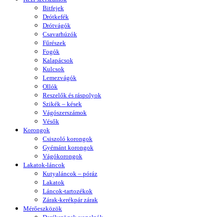
Bitfejek
Drótkefék
Drótvágók
Csavarhúzók
Fűrészek
Fogók
Kalapácsok
Kulcsok
Lemezvágók
Ollók
Reszelők és ráspolyok
Szikék – kések
Vágószerszámok
Vésők
Korongok
Csiszoló korongok
Gyémánt korongok
Vágókorongok
Lakatok-láncok
Kutyaláncok – póráz
Lakatok
Láncok-tartozékok
Zárak-kerékpár zárak
Mérőeszközök