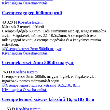
Kívánságlisa
Összehasonlítás
Csempevágógép 600mm profi
43 320
Ft
Kosárba teszem
Már csak 3 termék elérhető
Csempevágógép 600mm. Erős alumínium alaplap, lengéscsillapítós
asztal. Vágókerék mérete: 22×10,5x2mm. A csempetörő rész
műanyaggal bevont, a csempe megóvása és a kényelmes munka
érdekében.
Kívánságlisa
Összehasonlítás
Csempekereszt 2mm 500db magyar
763
Ft
Kosárba teszem
Csempekereszt 2mm 500db, magyar fugaék és fugakereszt, a
fugaközök pontos mérettartását segítí.
Kívánságlisa
Összehasonlítás
Csempe lemosó szivacs kétszínű 16,5x10x 8cm
1 153
Ft
Kosárba teszem