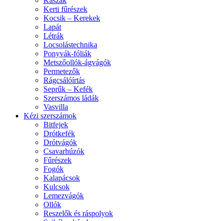
Kaszák
Kerti fűrészek
Kocsik – Kerekek
Lapát
Létrák
Locsolástechnika
Ponyvák-fóliák
Metszőollók-ágvágók
Permetezők
Rágcsálóírtás
Seprűk – Kefék
Szerszámos ládák
Vasvilla
Kézi szerszámok
Bitfejek
Drótkefék
Drótvágók
Csavarhúzók
Fűrészek
Fogók
Kalapácsok
Kulcsok
Lemezvágók
Ollók
Reszelők és ráspolyok