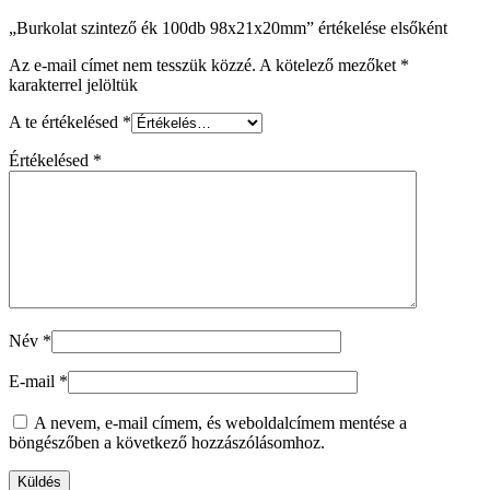
„Burkolat szintező ék 100db 98x21x20mm” értékelése elsőként
Az e-mail címet nem tesszük közzé.
A kötelező mezőket
*
karakterrel jelöltük
A te értékelésed
*
Értékelésed
*
Név
*
E-mail
*
A nevem, e-mail címem, és weboldalcímem mentése a
böngészőben a következő hozzászólásomhoz.