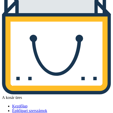
A kosár üres
Kezdőlap
Építőipari szerszámok