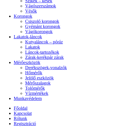
Szikék – kések
Vágószerszámok
Vésők
Korongok
Csiszoló korongok
Gyémánt korongok
Vágókorongok
Lakatok-láncok
Kutyaláncok – póráz
Lakatok
Láncok-tartozékok
Zárak-kerékpár zárak
Mérőeszközök
Derékszögek-vonalzók
Hőmérők
Jelölő eszközök
Mérőszalagok
Tolómérők
Vízmértékek
Munkavédelem
Főoldal
Kapcsolat
Rólunk
Regisztráció