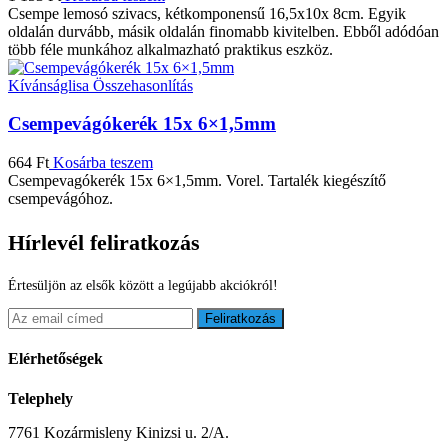
Csempe lemosó szivacs, kétkomponensű 16,5x10x 8cm. Egyik
oldalán durvább, másik oldalán finomabb kivitelben. Ebből adódóan
több féle munkához alkalmazható praktikus eszköz.
Kívánságlisa
Összehasonlítás
Csempevágókerék 15x 6×1,5mm
664
Ft
Kosárba teszem
Csempevagókerék 15x 6×1,5mm. Vorel. Tartalék kiegészítő
csempevágóhoz.
Hírlevél feliratkozás
Értesüljön az elsők között a legújabb akciókról!
Feliratkozás
Elérhetőségek
Telephely
7761 Kozármisleny Kinizsi u. 2/A.