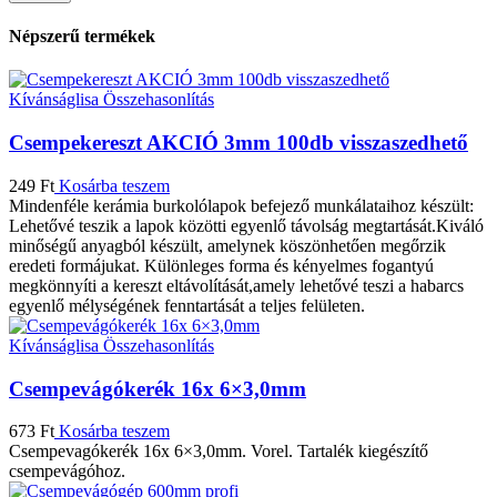
Népszerű termékek
Kívánságlisa
Összehasonlítás
Csempekereszt AKCIÓ 3mm 100db visszaszedhető
249
Ft
Kosárba teszem
Mindenféle kerámia burkolólapok befejező munkálataihoz készült:
Lehetővé teszik a lapok közötti egyenlő távolság megtartását.Kiváló
minőségű anyagból készült, amelynek köszönhetően megőrzik
eredeti formájukat. Különleges forma és kényelmes fogantyú
megkönnyíti a kereszt eltávolítását,amely lehetővé teszi a habarcs
egyenlő mélységének fenntartását a teljes felületen.
Kívánságlisa
Összehasonlítás
Csempevágókerék 16x 6×3,0mm
673
Ft
Kosárba teszem
Csempevagókerék 16x 6×3,0mm. Vorel. Tartalék kiegészítő
csempevágóhoz.