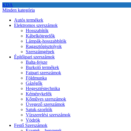
KDA
Minden kategória
Autós termékek
Elektromos szerszámok
Hosszabítók
Kábelkötegelők
Lámpák-hosszabbítók
Ragasztópisztolyok
Szerszámgépek
Építőipari szerszámok
Balta-fejsze
Burkoló termékek
Faipari szerszámok
Földmunka
Gázégők
Hegesztéstechnika
Kéménykefék
Kőműves szerszámok
Üvegező szerszámok
Satuk-szorítók
Vízszerelési szerszámok
Vödrök
Festő Szerszámok
Ecsetek – hengerek