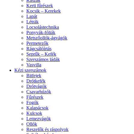
Kaszák
Kerti fűrészek
Kocsik – Kerekek
Lapát
Létrák
Locsolástechnika
Ponyvák-fóliák
Metszőollók-ágvágók
Permetezők
Rágcsálóírtás
Seprűk – Kefék
Szerszámos ládák
Vasvilla
Kézi szerszámok
Bitfejek
Drótkefék
Drótvágók
Csavarhúzók
Fűrészek
Fogók
Kalapácsok
Kulcsok
Lemezvágók
Ollók
Reszelők és ráspolyok