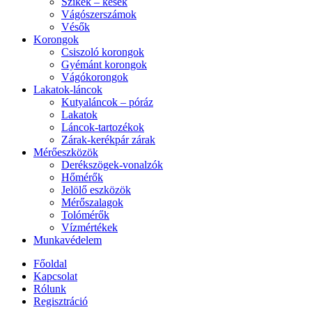
Szikék – kések
Vágószerszámok
Vésők
Korongok
Csiszoló korongok
Gyémánt korongok
Vágókorongok
Lakatok-láncok
Kutyaláncok – póráz
Lakatok
Láncok-tartozékok
Zárak-kerékpár zárak
Mérőeszközök
Derékszögek-vonalzók
Hőmérők
Jelölő eszközök
Mérőszalagok
Tolómérők
Vízmértékek
Munkavédelem
Főoldal
Kapcsolat
Rólunk
Regisztráció