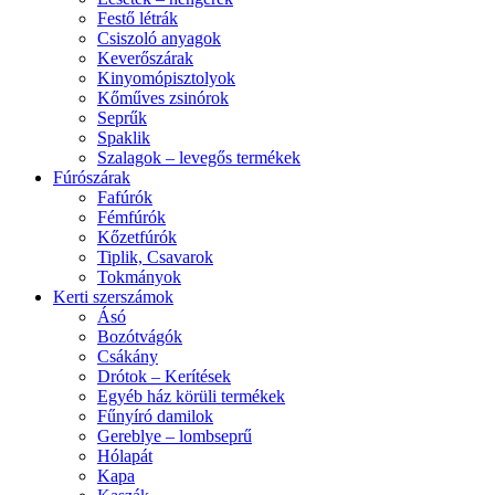
Festő létrák
Csiszoló anyagok
Keverőszárak
Kinyomópisztolyok
Kőműves zsinórok
Seprűk
Spaklik
Szalagok – levegős termékek
Fúrószárak
Fafúrók
Fémfúrók
Kőzetfúrók
Tiplik, Csavarok
Tokmányok
Kerti szerszámok
Ásó
Bozótvágók
Csákány
Drótok – Kerítések
Egyéb ház körüli termékek
Fűnyíró damilok
Gereblye – lombseprű
Hólapát
Kapa