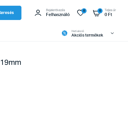
Bejelentkezés
Teljes ár
0
0
Keresés
Felhasználó
0
Ft
Heti akció
Akciós termékek
cs 19mm