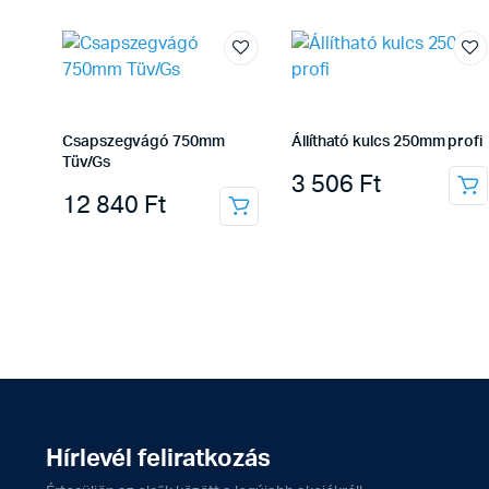
Csapszegvágó 750mm
Állítható kulcs 250mm profi
Tüv/Gs
3 506
Ft
12 840
Ft
Hírlevél feliratkozás