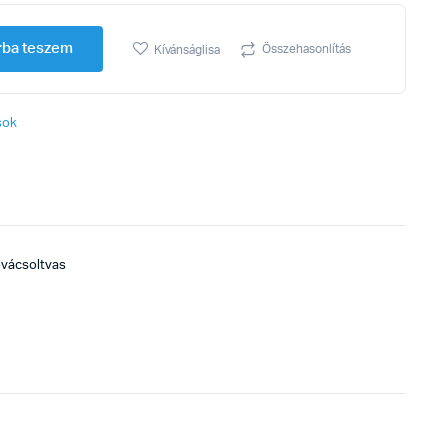
rba teszem
Összehasonlítás
Kívánságlisa
sok
ovácsoltvas