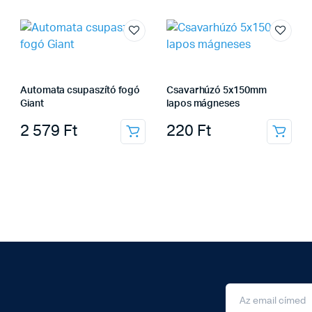
Automata csupaszító fogó
Csavarhúzó 5x150mm
Giant
lapos mágneses
2 579
Ft
220
Ft