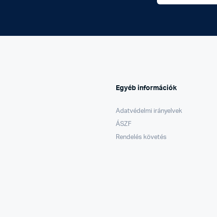
Egyéb információk
Adatvédelmi irányelvek
ÁSZF
Rendelés követés