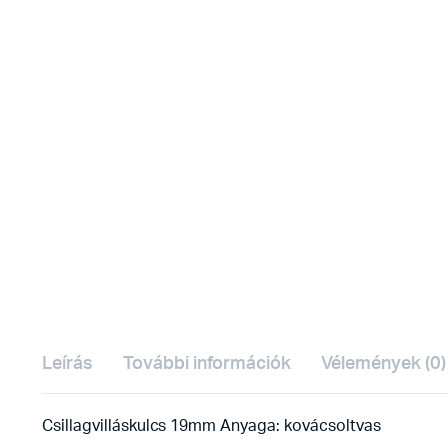
Leírás
További információk
Vélemények (0)
Csillagvilláskulcs 19mm Anyaga: kovácsoltvas