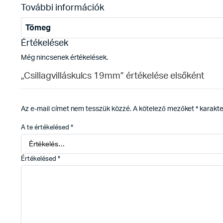
További információk
Tömeg
Értékelések
Még nincsenek értékelések.
„Csillagvilláskulcs 19mm” értékelése elsőként
Az e-mail címet nem tesszük közzé.
A kötelező mezőket
*
karakter
A te értékelésed
*
Értékelésed
*