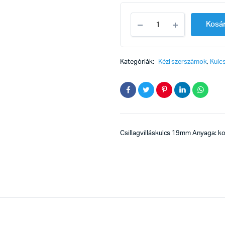
Csillagvilláskulcs
Kosá
19mm
quantity
Kategóriák:
Kézi szerszámok
,
Kulc
Csillagvilláskulcs 19mm Anyaga: k