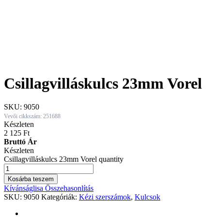
Csillagvilláskulcs 23mm Vorel
SKU:
9050
Vevői cikkszám: 251688
Készleten
2 125
Ft
Bruttó Ár
Készleten
Csillagvilláskulcs 23mm Vorel quantity
Kosárba teszem
Kívánságlisa
Összehasonlítás
SKU:
9050
Kategóriák:
Kézi szerszámok
,
Kulcsok