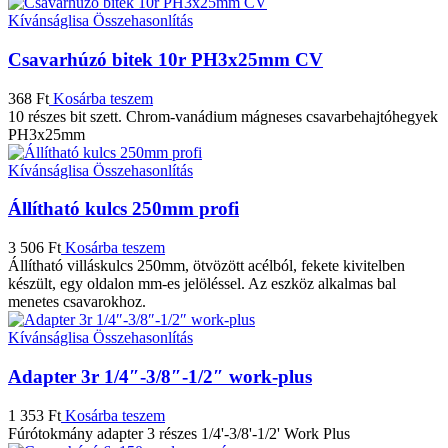
Kívánságlisa
Összehasonlítás
Csavarhúzó bitek 10r PH3x25mm CV
368
Ft
Kosárba teszem
10 részes bit szett. Chrom-vanádium mágneses csavarbehajtóhegyek
PH3x25mm
Kívánságlisa
Összehasonlítás
Állítható kulcs 250mm profi
3 506
Ft
Kosárba teszem
Állítható villáskulcs 250mm, ötvözött acélból, fekete kivitelben
készült, egy oldalon mm-es jelöléssel. Az eszköz alkalmas bal
menetes csavarokhoz.
Kívánságlisa
Összehasonlítás
Adapter 3r 1/4″-3/8″-1/2″ work-plus
1 353
Ft
Kosárba teszem
Fúrótokmány adapter 3 részes 1/4'-3/8'-1/2' Work Plus