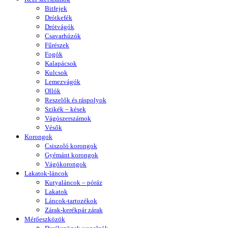
Bitfejek
Drótkefék
Drótvágók
Csavarhúzók
Fűrészek
Fogók
Kalapácsok
Kulcsok
Lemezvágók
Ollók
Reszelők és ráspolyok
Szikék – kések
Vágószerszámok
Vésők
Korongok
Csiszoló korongok
Gyémánt korongok
Vágókorongok
Lakatok-láncok
Kutyaláncok – póráz
Lakatok
Láncok-tartozékok
Zárak-kerékpár zárak
Mérőeszközök