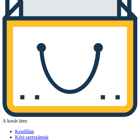
A kosár üres
Kezdőlap
Kézi szerszámok