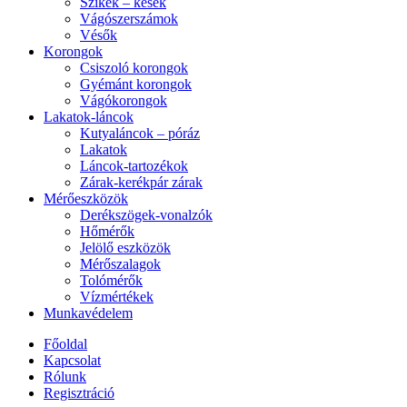
Szikék – kések
Vágószerszámok
Vésők
Korongok
Csiszoló korongok
Gyémánt korongok
Vágókorongok
Lakatok-láncok
Kutyaláncok – póráz
Lakatok
Láncok-tartozékok
Zárak-kerékpár zárak
Mérőeszközök
Derékszögek-vonalzók
Hőmérők
Jelölő eszközök
Mérőszalagok
Tolómérők
Vízmértékek
Munkavédelem
Főoldal
Kapcsolat
Rólunk
Regisztráció