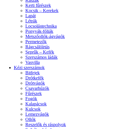
Kaszák
Kerti fűrészek
Kocsik – Kerekek
Lapát
Létrák
Locsolástechnika
Ponyvák-fóliák
Metszőollók-ágvágók
Permetezők
Rágcsálóírtás
Seprűk – Kefék
Szerszámos ládák
Vasvilla
Kézi szerszámok
Bitfejek
Drótkefék
Drótvágók
Csavarhúzók
Fűrészek
Fogók
Kalapácsok
Kulcsok
Lemezvágók
Ollók
Reszelők és ráspolyok