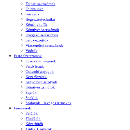
Faipari szerszámok
Földmunka
Gázégők
Hegesztéstechnika
Kéménykefék
Kőműves szerszámok
Üvegező szerszámok
Satuk-szorítók
Vízszerelési szerszámok
Vödrök
Festő Szerszámok
Ecsetek – hengerek
Festő létrák
Csiszoló anyagok
Keverőszárak
Kinyomópisztolyok
Kőműves zsinórok
Seprűk
Spaklik
Szalagok – levegős termékek
Fúrószárak
Fafúrók
Fémfúrók
Kőzetfúrók
Tiplik, Csavarok