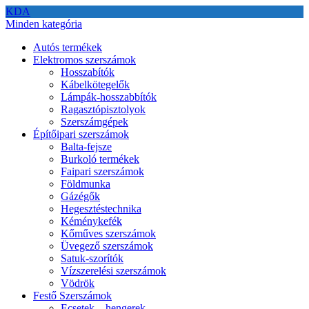
KDA
Minden kategória
Autós termékek
Elektromos szerszámok
Hosszabítók
Kábelkötegelők
Lámpák-hosszabbítók
Ragasztópisztolyok
Szerszámgépek
Építőipari szerszámok
Balta-fejsze
Burkoló termékek
Faipari szerszámok
Földmunka
Gázégők
Hegesztéstechnika
Kéménykefék
Kőműves szerszámok
Üvegező szerszámok
Satuk-szorítók
Vízszerelési szerszámok
Vödrök
Festő Szerszámok
Ecsetek – hengerek