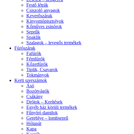
Festő létrák
Csiszoló anyagok
Keverőszárak
Kinyomópisztolyok
Kőműves zsinórok
Seprűk
Spaklik
Szalagok – levegős termékek
Fúrószárak
Fafúrók
Fémfúrók
Kőzetfúrók
Tiplik, Csavarok
Tokmányok
Kerti szerszámok
Ásó
Bozótvágók
Csákány
Drótok – Kerítések
Egyéb ház körüli termékek
Fűnyíró damilok
Gereblye – lombseprű
Hólapát
Kapa