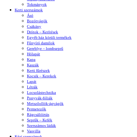
Tokmányok
Kerti szerszámok
Ásó
Bozótvágók
Csákány
Drótok – Kerítések
Egyéb ház körüli termékek
Fűnyíró damilok
Gereblye – lombseprű
Hólapát
Kapa
Kaszák
Kerti fűrészek
Kocsik – Kerekek
Lapát
Létrák
Locsolástechnika
Ponyvák-fóliák
Metszőollók-ágvágók
Permetezők
Rágcsálóírtás
Seprűk – Kefék
Szerszámos ládák
Vasvilla
Kézi szerszámok