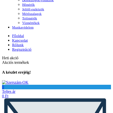
Derékszögek-vonalzók
Hőmérők
Jelölő eszközök
Mérőszalagok
Tolómérők
Vízmértékek
Munkavédelem
Főoldal
Kapcsolat
Rólunk
Regisztráció
Heti akció
Akciós termékek
A készlet erejéig!
0
Teljes ár
0
Ft