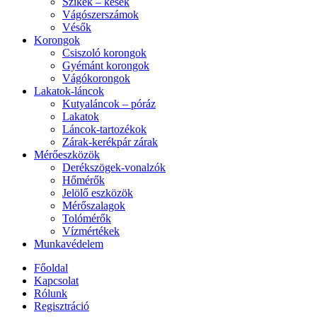
Szikék – kések
Vágószerszámok
Vésők
Korongok
Csiszoló korongok
Gyémánt korongok
Vágókorongok
Lakatok-láncok
Kutyaláncok – póráz
Lakatok
Láncok-tartozékok
Zárak-kerékpár zárak
Mérőeszközök
Derékszögek-vonalzók
Hőmérők
Jelölő eszközök
Mérőszalagok
Tolómérők
Vízmértékek
Munkavédelem
Főoldal
Kapcsolat
Rólunk
Regisztráció