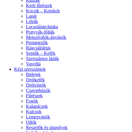
Kaszák
Kerti fűrészek
Kocsik – Kerekek
Lapát
Létrák
Locsolástechnika
Ponyvák-fóliák
Metszőollók-ágvágók
Permetezők
Rágcsálóírtás
Seprűk – Kefék
Szerszámos ládák
Vasvilla
Kézi szerszámok
Bitfejek
Drótkefék
Drótvágók
Csavarhúzók
Fűrészek
Fogók
Kalapácsok
Kulcsok
Lemezvágók
Ollók
Reszelők és ráspolyok