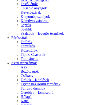
Festő létrák
Csiszoló anyagok
Keverőszárak
Kinyomópisztolyok
Kőműves zsinórok
Seprűk
Spaklik
Szalagok – levegős termékek
Fúrószárak
Fafúrók
Fémfúrók
Kőzetfúrók
Tiplik, Csavarok
Tokmányok
Kerti szerszámok
Ásó
Bozótvágók
Csákány
Drótok – Kerítések
Egyéb ház körüli termékek
Fűnyíró damilok
Gereblye – lombseprű
Hólapát
Kapa