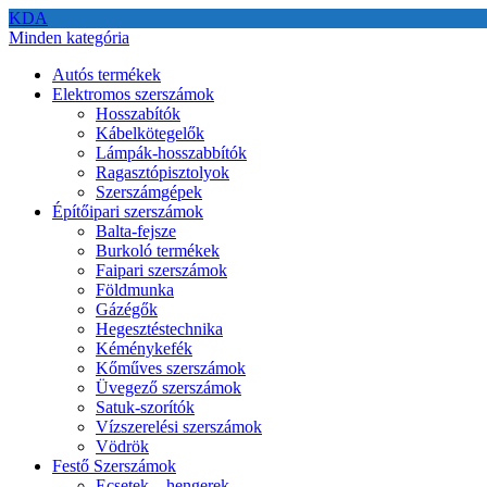
KDA
Minden kategória
Autós termékek
Elektromos szerszámok
Hosszabítók
Kábelkötegelők
Lámpák-hosszabbítók
Ragasztópisztolyok
Szerszámgépek
Építőipari szerszámok
Balta-fejsze
Burkoló termékek
Faipari szerszámok
Földmunka
Gázégők
Hegesztéstechnika
Kéménykefék
Kőműves szerszámok
Üvegező szerszámok
Satuk-szorítók
Vízszerelési szerszámok
Vödrök
Festő Szerszámok
Ecsetek – hengerek