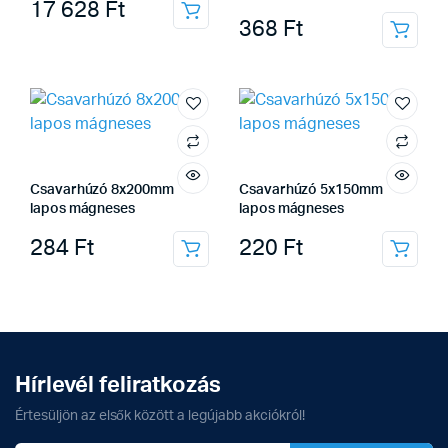
17 628
Ft
368
Ft
Csavarhúzó 8x200mm
Csavarhúzó 5x150mm
lapos mágneses
lapos mágneses
284
Ft
220
Ft
Hírlevél feliratkozás
Értesüljön az elsők között a legújabb akciókról!