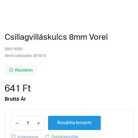
Csillagvilláskulcs 8mm Vorel
SKU:
9035
Vevői cikkszám: 251673
Készleten
641
Ft
Bruttó Ár
Csillagvilláskulcs
Kosárba teszem
8mm
Vorel
quantity
Összehasonlítás
Kívánságlisa