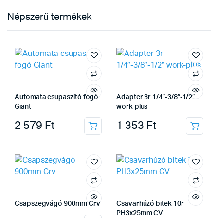
Népszerű termékek
Automata csupaszító fogó
Adapter 3r 1/4″-3/8″-1/2″
Giant
work-plus
2 579
Ft
1 353
Ft
Csapszegvágó 900mm Crv
Csavarhúzó bitek 10r
PH3x25mm CV