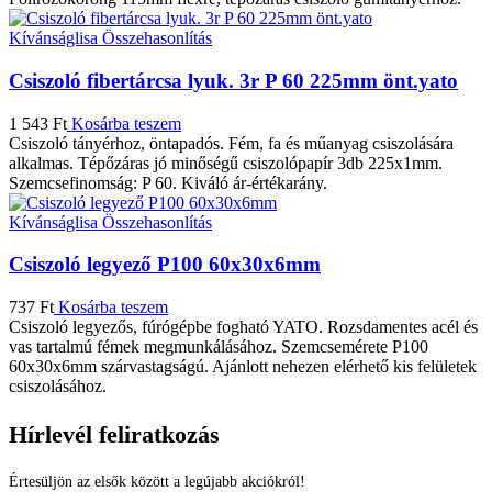
Kívánságlisa
Összehasonlítás
Csiszoló fibertárcsa lyuk. 3r P 60 225mm önt.yato
1 543
Ft
Kosárba teszem
Csiszoló tányérhoz, öntapadós. Fém, fa és műanyag csiszolására
alkalmas. Tépőzáras jó minőségű csiszolópapír 3db 225x1mm.
Szemcsefinomság: P 60. Kiváló ár-értékarány.
Kívánságlisa
Összehasonlítás
Csiszoló legyező P100 60x30x6mm
737
Ft
Kosárba teszem
Csiszoló legyezős, fúrógépbe fogható YATO. Rozsdamentes acél és
vas tartalmú fémek megmunkálásához. Szemcsemérete P100
60x30x6mm szárvastagságú. Ajánlott nehezen elérhető kis felületek
csiszolásához.
Hírlevél feliratkozás
Értesüljön az elsők között a legújabb akciókról!