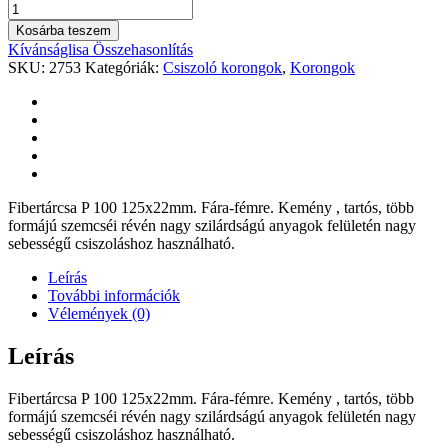
Kosárba teszem
Kívánságlisa
Összehasonlítás
SKU:
2753
Kategóriák:
Csiszoló korongok
,
Korongok
Fibertárcsa P 100 125x22mm. Fára-fémre. Kemény , tartós, több
formájú szemcséi révén nagy szilárdságú anyagok felületén nagy
sebességű csiszoláshoz használható.
Leírás
További információk
Vélemények (0)
Leírás
Fibertárcsa P 100 125x22mm. Fára-fémre. Kemény , tartós, több
formájú szemcséi révén nagy szilárdságú anyagok felületén nagy
sebességű csiszoláshoz használható.