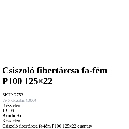
Csiszoló fibertárcsa fa-fém
P100 125×22
SKU:
2753
Vevői cikkszám: 450680
Készleten
191
Ft
Bruttó Ár
Készleten
Csiszoló fibertárcsa fa-fém P100 125x22 quantity