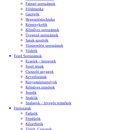
Faipari szerszámok
Földmunka
Gázégők
Hegesztéstechnika
Kéménykefék
Kőműves szerszámok
Üvegező szerszámok
Satuk-szorítók
Vízszerelési szerszámok
Vödrök
Festő Szerszámok
Ecsetek – hengerek
Festő létrák
Csiszoló anyagok
Keverőszárak
Kinyomópisztolyok
Kőműves zsinórok
Seprűk
Spaklik
Szalagok – levegős termékek
Fúrószárak
Fafúrók
Fémfúrók
Kőzetfúrók
Tiplik, Csavarok