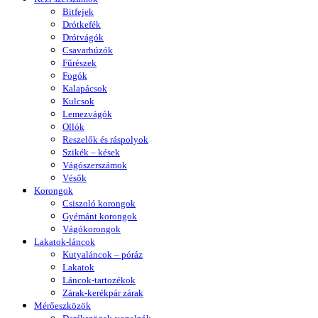
Bitfejek
Drótkefék
Drótvágók
Csavarhúzók
Fűrészek
Fogók
Kalapácsok
Kulcsok
Lemezvágók
Ollók
Reszelők és ráspolyok
Szikék – kések
Vágószerszámok
Vésők
Korongok
Csiszoló korongok
Gyémánt korongok
Vágókorongok
Lakatok-láncok
Kutyaláncok – póráz
Lakatok
Láncok-tartozékok
Zárak-kerékpár zárak
Mérőeszközök