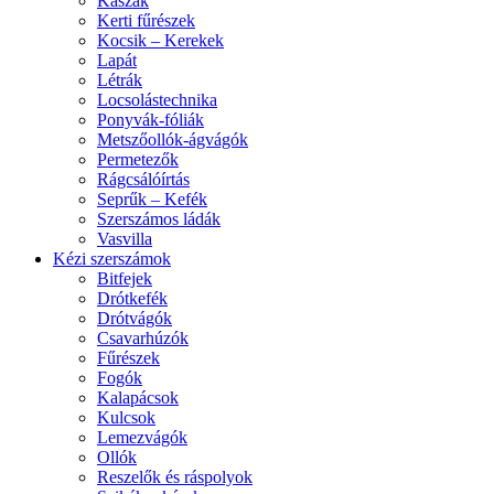
Kaszák
Kerti fűrészek
Kocsik – Kerekek
Lapát
Létrák
Locsolástechnika
Ponyvák-fóliák
Metszőollók-ágvágók
Permetezők
Rágcsálóírtás
Seprűk – Kefék
Szerszámos ládák
Vasvilla
Kézi szerszámok
Bitfejek
Drótkefék
Drótvágók
Csavarhúzók
Fűrészek
Fogók
Kalapácsok
Kulcsok
Lemezvágók
Ollók
Reszelők és ráspolyok