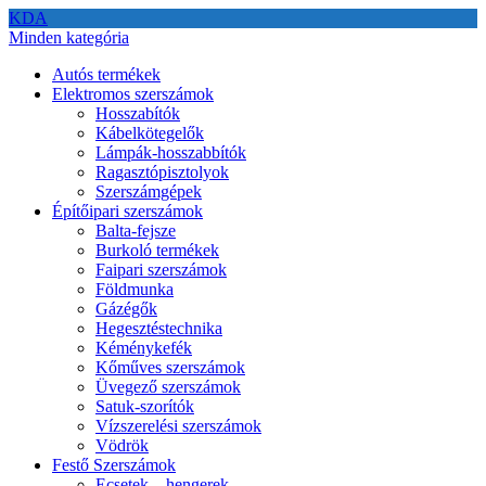
KDA
Minden kategória
Autós termékek
Elektromos szerszámok
Hosszabítók
Kábelkötegelők
Lámpák-hosszabbítók
Ragasztópisztolyok
Szerszámgépek
Építőipari szerszámok
Balta-fejsze
Burkoló termékek
Faipari szerszámok
Földmunka
Gázégők
Hegesztéstechnika
Kéménykefék
Kőműves szerszámok
Üvegező szerszámok
Satuk-szorítók
Vízszerelési szerszámok
Vödrök
Festő Szerszámok
Ecsetek – hengerek