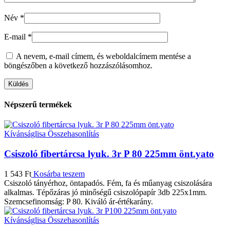
Név
*
E-mail
*
A nevem, e-mail címem, és weboldalcímem mentése a
böngészőben a következő hozzászólásomhoz.
Népszerű termékek
Kívánságlisa
Összehasonlítás
Csiszoló fibertárcsa lyuk. 3r P 80 225mm önt.yato
1 543
Ft
Kosárba teszem
Csiszoló tányérhoz, öntapadós. Fém, fa és műanyag csiszolására
alkalmas. Tépőzáras jó minőségű csiszolópapír 3db 225x1mm.
Szemcsefinomság: P 80. Kiváló ár-értékarány.
Kívánságlisa
Összehasonlítás