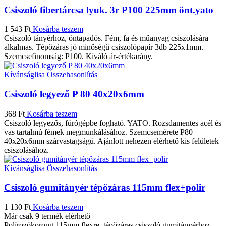
Csiszoló fibertárcsa lyuk. 3r P100 225mm önt.yato
1 543
Ft
Kosárba teszem
Csiszoló tányérhoz, öntapadós. Fém, fa és műanyag csiszolására
alkalmas. Tépőzáras jó minőségű csiszolópapír 3db 225x1mm.
Szemcsefinomság: P100. Kiváló ár-értékarány.
Kívánságlisa
Összehasonlítás
Csiszoló legyező P 80 40x20x6mm
368
Ft
Kosárba teszem
Csiszoló legyezős, fúrógépbe fogható. YATO. Rozsdamentes acél és
vas tartalmú fémek megmunkálásához. Szemcsemérete P80
40x20x6mm szárvastagságú. Ajánlott nehezen elérhető kis felületek
csiszolásához.
Kívánságlisa
Összehasonlítás
Csiszoló gumitányér tépőzáras 115mm flex+polir
1 130
Ft
Kosárba teszem
Már csak 9 termék elérhető
Polírozókorong 115mm flexre, tépőzáras csiszoló gumitányérhoz.