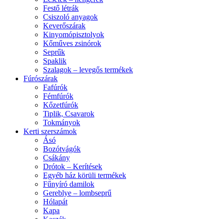
Festő létrák
Csiszoló anyagok
Keverőszárak
Kinyomópisztolyok
Kőműves zsinórok
Seprűk
Spaklik
Szalagok – levegős termékek
Fúrószárak
Fafúrók
Fémfúrók
Kőzetfúrók
Tiplik, Csavarok
Tokmányok
Kerti szerszámok
Ásó
Bozótvágók
Csákány
Drótok – Kerítések
Egyéb ház körüli termékek
Fűnyíró damilok
Gereblye – lombseprű
Hólapát
Kapa