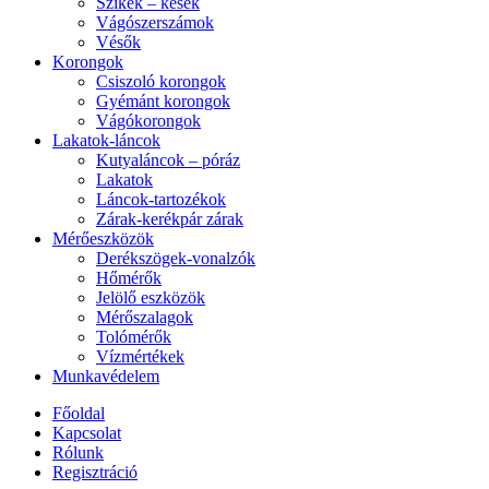
Szikék – kések
Vágószerszámok
Vésők
Korongok
Csiszoló korongok
Gyémánt korongok
Vágókorongok
Lakatok-láncok
Kutyaláncok – póráz
Lakatok
Láncok-tartozékok
Zárak-kerékpár zárak
Mérőeszközök
Derékszögek-vonalzók
Hőmérők
Jelölő eszközök
Mérőszalagok
Tolómérők
Vízmértékek
Munkavédelem
Főoldal
Kapcsolat
Rólunk
Regisztráció