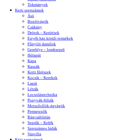
Tokmányok
Kerti szerszámok
Ásó
Bozótvágók
Csákány
Drótok – Kerítések
Egyéb ház körüli termékek
Fűnyíró damilok
Gereblye – lombseprű
Hólapát
Kapa
Kaszák
Kerti fűrészek
Kocsik – Kerekek
Lapát
Létrák
Locsolástechnika
Ponyvák-fóliák
Metszőollók-ágvágók
Permetezők
Rágcsálóírtás
Seprűk – Kefék
Szerszámos ládák
Vasvilla
Kézi szerszámok