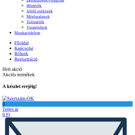
Derékszögek-vonalzók
Hőmérők
Jelölő eszközök
Mérőszalagok
Tolómérők
Vízmértékek
Munkavédelem
Főoldal
Kapcsolat
Rólunk
Regisztráció
Heti akció
Akciós termékek
A készlet erejéig!
0
Teljes ár
0
Ft