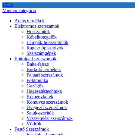
KDA
Minden kategória
Autós termékek
Elektromos szerszámok
Hosszabítók
Kábelkötegelők
Lámpák-hosszabbítók
Ragasztópisztolyok
Szerszámgépek
Építőipari szerszámok
Balta-fejsze
Burkoló termékek
Faipari szerszámok
Földmunka
Gázégők
Hegesztéstechnika
Kéménykefék
Kőműves szerszámok
Üvegező szerszámok
Satuk-szorítók
Vízszerelési szerszámok
Vödrök
Festő Szerszámok
Ecsetek – hengerek