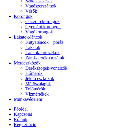
Szikék – kések
Vágószerszámok
Vésők
Korongok
Csiszoló korongok
Gyémánt korongok
Vágókorongok
Lakatok-láncok
Kutyaláncok – póráz
Lakatok
Láncok-tartozékok
Zárak-kerékpár zárak
Mérőeszközök
Derékszögek-vonalzók
Hőmérők
Jelölő eszközök
Mérőszalagok
Tolómérők
Vízmértékek
Munkavédelem
Főoldal
Kapcsolat
Rólunk
Regisztráció