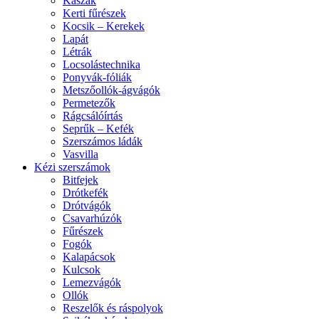
Kaszák
Kerti fűrészek
Kocsik – Kerekek
Lapát
Létrák
Locsolástechnika
Ponyvák-fóliák
Metszőollók-ágvágók
Permetezők
Rágcsálóírtás
Seprűk – Kefék
Szerszámos ládák
Vasvilla
Kézi szerszámok
Bitfejek
Drótkefék
Drótvágók
Csavarhúzók
Fűrészek
Fogók
Kalapácsok
Kulcsok
Lemezvágók
Ollók
Reszelők és ráspolyok