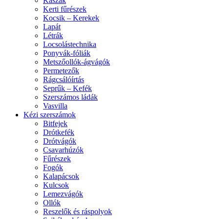
Kaszák
Kerti fűrészek
Kocsik – Kerekek
Lapát
Létrák
Locsolástechnika
Ponyvák-fóliák
Metszőollók-ágvágók
Permetezők
Rágcsálóírtás
Seprűk – Kefék
Szerszámos ládák
Vasvilla
Kézi szerszámok
Bitfejek
Drótkefék
Drótvágók
Csavarhúzók
Fűrészek
Fogók
Kalapácsok
Kulcsok
Lemezvágók
Ollók
Reszelők és ráspolyok