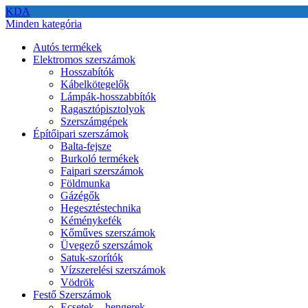
KDA
Minden kategória
Autós termékek
Elektromos szerszámok
Hosszabítók
Kábelkötegelők
Lámpák-hosszabbítók
Ragasztópisztolyok
Szerszámgépek
Építőipari szerszámok
Balta-fejsze
Burkoló termékek
Faipari szerszámok
Földmunka
Gázégők
Hegesztéstechnika
Kéménykefék
Kőműves szerszámok
Üvegező szerszámok
Satuk-szorítók
Vízszerelési szerszámok
Vödrök
Festő Szerszámok
Ecsetek – hengerek