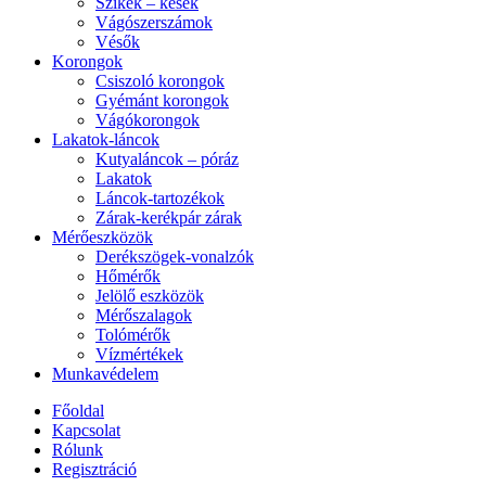
Szikék – kések
Vágószerszámok
Vésők
Korongok
Csiszoló korongok
Gyémánt korongok
Vágókorongok
Lakatok-láncok
Kutyaláncok – póráz
Lakatok
Láncok-tartozékok
Zárak-kerékpár zárak
Mérőeszközök
Derékszögek-vonalzók
Hőmérők
Jelölő eszközök
Mérőszalagok
Tolómérők
Vízmértékek
Munkavédelem
Főoldal
Kapcsolat
Rólunk
Regisztráció