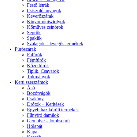
Festő létrák
Csiszoló anyagok
Keverőszárak
Kinyomópisztolyok
Kőműves zsinórok
Seprűk
Spaklik
Szalagok – levegős termékek
Fúrószárak
Fafúrók
Fémfúrók
Kőzetfúrók
Tiplik, Csavarok
Tokmányok
Kerti szerszámok
Ásó
Bozótvágók
Csákány
Drótok – Kerítések
Egyéb ház körüli termékek
Fűnyíró damilok
Gereblye – lombseprű
Hólapát
Kapa