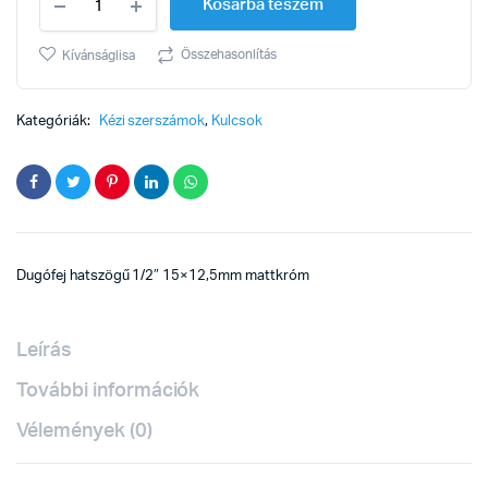
Kosárba teszem
1/2"
15mm
quantity
Összehasonlítás
Kívánságlisa
Kategóriák:
Kézi szerszámok
,
Kulcsok
Dugófej hatszögű 1/2″ 15×12,5mm mattkróm
Leírás
További információk
Vélemények (0)