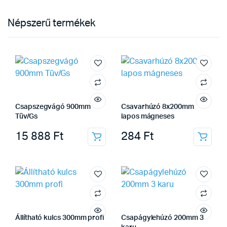
Népszerű termékek
Csapszegvágó 900mm
Csavarhúzó 8x200mm
Tüv/Gs
lapos mágneses
15 888
Ft
284
Ft
Állítható kulcs 300mm profi
Csapágylehúzó 200mm 3