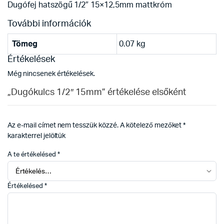
Dugófej hatszögű 1/2″ 15×12,5mm mattkróm
További információk
Tömeg
0.07 kg
Értékelések
Még nincsenek értékelések.
„Dugókulcs 1/2″ 15mm” értékelése elsőként
Az e-mail címet nem tesszük közzé.
A kötelező mezőket
*
karakterrel jelöltük
A te értékelésed
*
Értékelésed
*