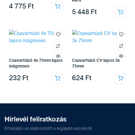
karu
4 775
Ft
5 448
Ft
Csavarhúzó 4x 75mm lapos
Csavarhúzó CV lapos 3x
mágneses
75mm
232
Ft
624
Ft
Hírlevél feliratkozás
Értesüljön az elsők között a legújabb akciókról!