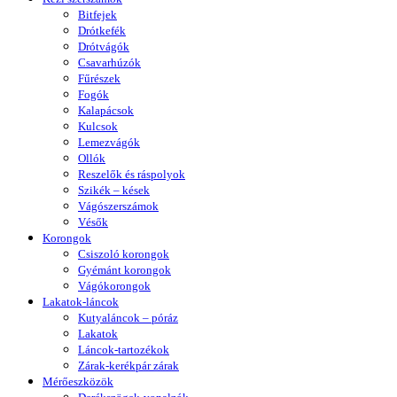
Bitfejek
Drótkefék
Drótvágók
Csavarhúzók
Fűrészek
Fogók
Kalapácsok
Kulcsok
Lemezvágók
Ollók
Reszelők és ráspolyok
Szikék – kések
Vágószerszámok
Vésők
Korongok
Csiszoló korongok
Gyémánt korongok
Vágókorongok
Lakatok-láncok
Kutyaláncok – póráz
Lakatok
Láncok-tartozékok
Zárak-kerékpár zárak
Mérőeszközök