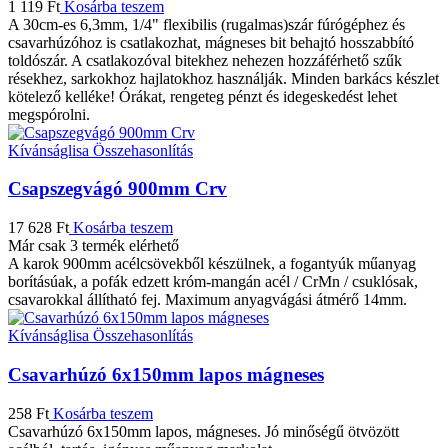
1 119
Ft
Kosárba teszem
A 30cm-es 6,3mm, 1/4" flexibilis (rugalmas)szár fúrógéphez és
csavarhúzóhoz is csatlakozhat, mágneses bit behajtó hosszabbító
toldószár. A csatlakozóval bitekhez nehezen hozzáférhető szűk
résekhez, sarkokhoz hajlatokhoz használják. Minden barkács készlet
kötelező kelléke! Órákat, rengeteg pénzt és idegeskedést lehet
megspórolni.
Kívánságlisa
Összehasonlítás
Csapszegvágó 900mm Crv
17 628
Ft
Kosárba teszem
Már csak 3 termék elérhető
A karok 900mm acélcsövekből készülnek, a fogantyúk műanyag
borításúak, a pofák edzett króm-mangán acél / CrMn / csuklósak,
csavarokkal állítható fej. Maximum anyagvágási átmérő 14mm.
Kívánságlisa
Összehasonlítás
Csavarhúzó 6x150mm lapos mágneses
258
Ft
Kosárba teszem
Csavarhúzó 6x150mm lapos, mágneses. Jó minőségű ötvözött