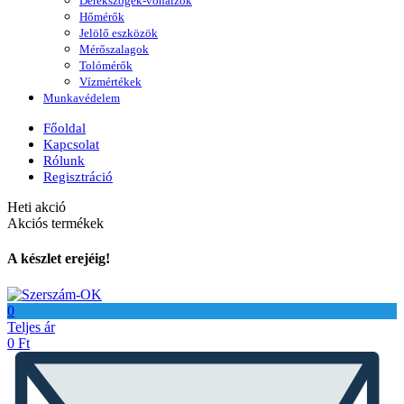
Derékszögek-vonalzók
Hőmérők
Jelölő eszközök
Mérőszalagok
Tolómérők
Vízmértékek
Munkavédelem
Főoldal
Kapcsolat
Rólunk
Regisztráció
Heti akció
Akciós termékek
A készlet erejéig!
0
Teljes ár
0
Ft