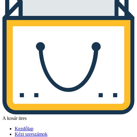
A kosár üres
Kezdőlap
Kézi szerszámok