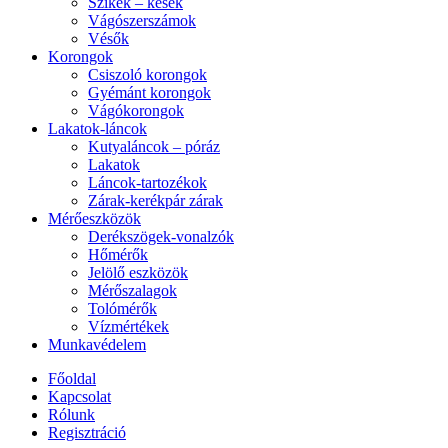
Szikék – kések
Vágószerszámok
Vésők
Korongok
Csiszoló korongok
Gyémánt korongok
Vágókorongok
Lakatok-láncok
Kutyaláncok – póráz
Lakatok
Láncok-tartozékok
Zárak-kerékpár zárak
Mérőeszközök
Derékszögek-vonalzók
Hőmérők
Jelölő eszközök
Mérőszalagok
Tolómérők
Vízmértékek
Munkavédelem
Főoldal
Kapcsolat
Rólunk
Regisztráció