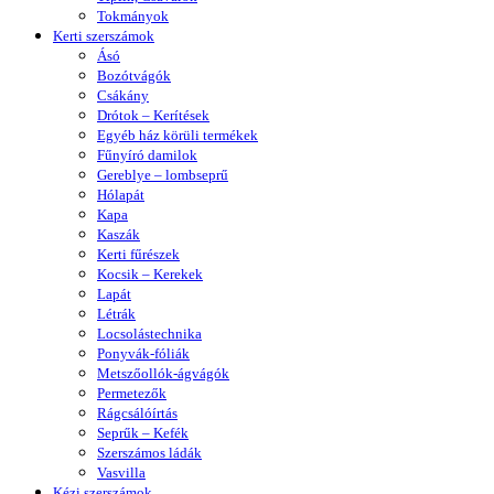
Tokmányok
Kerti szerszámok
Ásó
Bozótvágók
Csákány
Drótok – Kerítések
Egyéb ház körüli termékek
Fűnyíró damilok
Gereblye – lombseprű
Hólapát
Kapa
Kaszák
Kerti fűrészek
Kocsik – Kerekek
Lapát
Létrák
Locsolástechnika
Ponyvák-fóliák
Metszőollók-ágvágók
Permetezők
Rágcsálóírtás
Seprűk – Kefék
Szerszámos ládák
Vasvilla
Kézi szerszámok