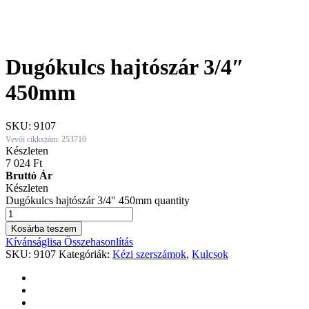
Dugókulcs hajtószár 3/4″
450mm
SKU:
9107
Vevői cikkszám: 253710
Készleten
7 024
Ft
Bruttó Ár
Készleten
Dugókulcs hajtószár 3/4" 450mm quantity
Kosárba teszem
Kívánságlisa
Összehasonlítás
SKU:
9107
Kategóriák:
Kézi szerszámok
,
Kulcsok