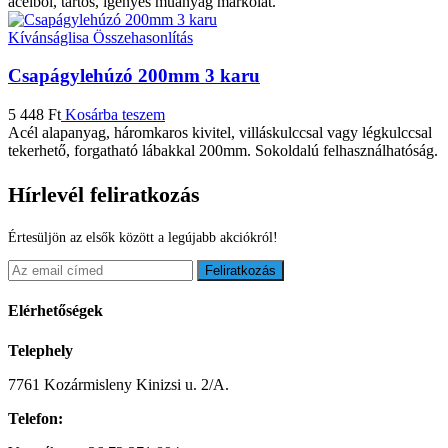
acélból, tartós, igényes műanyag markolat.
Kívánságlisa
Összehasonlítás
Csapágylehúzó 200mm 3 karu
5 448
Ft
Kosárba teszem
Acél alapanyag, háromkaros kivitel, villáskulccsal vagy légkulccsal
tekerhető, forgatható lábakkal 200mm. Sokoldalú felhasználhatóság.
Hírlevél feliratkozás
Értesüljön az elsők között a legújabb akciókról!
Feliratkozás
Elérhetőségek
Telephely
7761 Kozármisleny Kinizsi u. 2/A.
Telefon: