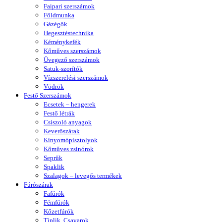
Faipari szerszámok
Földmunka
Gázégők
Hegesztéstechnika
Kéménykefék
Kőműves szerszámok
Üvegező szerszámok
Satuk-szorítók
Vízszerelési szerszámok
Vödrök
Festő Szerszámok
Ecsetek – hengerek
Festő létrák
Csiszoló anyagok
Keverőszárak
Kinyomópisztolyok
Kőműves zsinórok
Seprűk
Spaklik
Szalagok – levegős termékek
Fúrószárak
Fafúrók
Fémfúrók
Kőzetfúrók
Tiplik, Csavarok