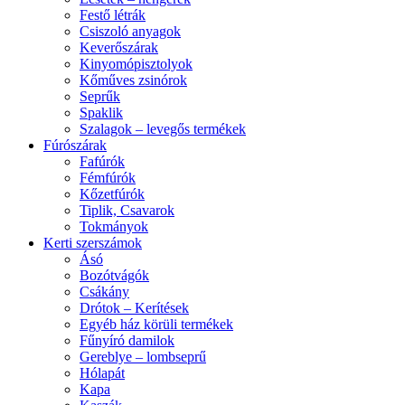
Festő létrák
Csiszoló anyagok
Keverőszárak
Kinyomópisztolyok
Kőműves zsinórok
Seprűk
Spaklik
Szalagok – levegős termékek
Fúrószárak
Fafúrók
Fémfúrók
Kőzetfúrók
Tiplik, Csavarok
Tokmányok
Kerti szerszámok
Ásó
Bozótvágók
Csákány
Drótok – Kerítések
Egyéb ház körüli termékek
Fűnyíró damilok
Gereblye – lombseprű
Hólapát
Kapa