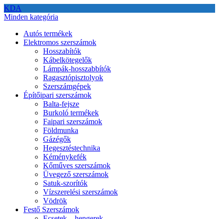
KDA
Minden kategória
Autós termékek
Elektromos szerszámok
Hosszabítók
Kábelkötegelők
Lámpák-hosszabbítók
Ragasztópisztolyok
Szerszámgépek
Építőipari szerszámok
Balta-fejsze
Burkoló termékek
Faipari szerszámok
Földmunka
Gázégők
Hegesztéstechnika
Kéménykefék
Kőműves szerszámok
Üvegező szerszámok
Satuk-szorítók
Vízszerelési szerszámok
Vödrök
Festő Szerszámok
Ecsetek – hengerek