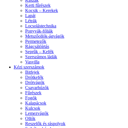
Kaszák
Kerti fűrészek
Kocsik – Kerekek
Lapát
Létrák
Locsolástechnika
Ponyvák-fóliák
Metszőollók-ágvágók
Permetezők
Rágcsálóírtás
Seprűk – Kefék
Szerszámos ládák
Vasvilla
Kézi szerszámok
Bitfejek
Drótkefék
Drótvágók
Csavarhúzók
Fűrészek
Fogók
Kalapácsok
Kulcsok
Lemezvágók
Ollók
Reszelők és ráspolyok