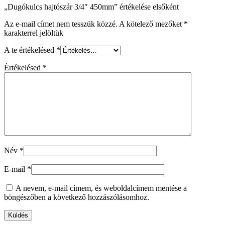
„Dugókulcs hajtószár 3/4″ 450mm” értékelése elsőként
Az e-mail címet nem tesszük közzé.
A kötelező mezőket
*
karakterrel jelöltük
A te értékelésed
*
Értékelésed
*
Név
*
E-mail
*
A nevem, e-mail címem, és weboldalcímem mentése a
böngészőben a következő hozzászólásomhoz.