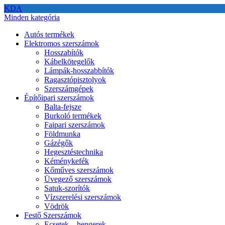
KDA
Minden kategória
Autós termékek
Elektromos szerszámok
Hosszabítók
Kábelkötegelők
Lámpák-hosszabbítók
Ragasztópisztolyok
Szerszámgépek
Építőipari szerszámok
Balta-fejsze
Burkoló termékek
Faipari szerszámok
Földmunka
Gázégők
Hegesztéstechnika
Kéménykefék
Kőműves szerszámok
Üvegező szerszámok
Satuk-szorítók
Vízszerelési szerszámok
Vödrök
Festő Szerszámok
Ecsetek – hengerek