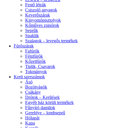
Festő létrák
Csiszoló anyagok
Keverőszárak
Kinyomópisztolyok
Kőműves zsinórok
Seprűk
Spaklik
Szalagok – levegős termékek
Fúrószárak
Fafúrók
Fémfúrók
Kőzetfúrók
Tiplik, Csavarok
Tokmányok
Kerti szerszámok
Ásó
Bozótvágók
Csákány
Drótok – Kerítések
Egyéb ház körüli termékek
Fűnyíró damilok
Gereblye – lombseprű
Hólapát
Kapa