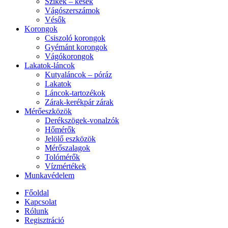
Szikék – kések
Vágószerszámok
Vésők
Korongok
Csiszoló korongok
Gyémánt korongok
Vágókorongok
Lakatok-láncok
Kutyaláncok – póráz
Lakatok
Láncok-tartozékok
Zárak-kerékpár zárak
Mérőeszközök
Derékszögek-vonalzók
Hőmérők
Jelölő eszközök
Mérőszalagok
Tolómérők
Vízmértékek
Munkavédelem
Főoldal
Kapcsolat
Rólunk
Regisztráció