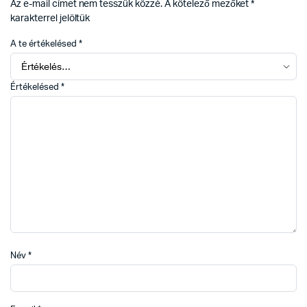
Az e-mail címet nem tesszük közzé.
A kötelező mezőket
*
karakterrel jelöltük
A te értékelésed
*
Értékelésed
*
Név
*