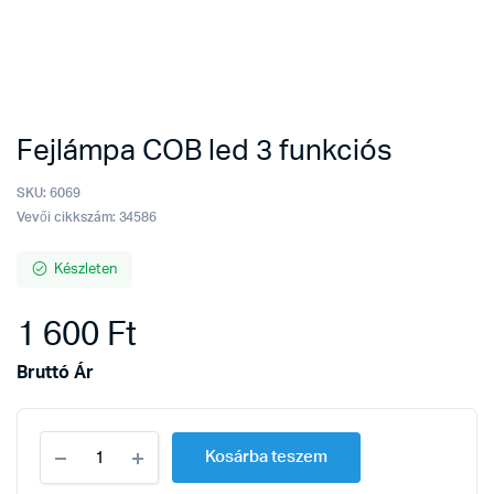
Fejlámpa COB led 3 funkciós
SKU:
6069
Vevői cikkszám: 34586
Készleten
1 600
Ft
Bruttó Ár
Fejlámpa
Kosárba teszem
COB
led