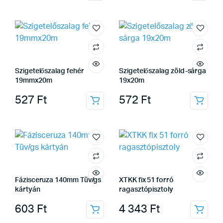
Szigetelőszalag fehér
Szigetelőszalag zöld-sárga
19mmx20m
19x20m
527
Ft
572
Ft
Fázisceruza 140mm Tüv/gs
XTKK fix 51 forró
kártyán
ragasztópisztoly
603
Ft
4 343
Ft