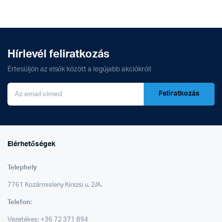
Hírlevél feliratkozás
Értesüljön az elsők között a legújabb akciókról!
Feliratkozás
Elérhetőségek
Telephely
7761 Kozármisleny Kinizsi u. 2/A.
Telefon:
Vezetékes: +36 72 371 894