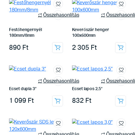
Összehasonlítás
Összehasonlí
Festőhengernyél
Keverőszár henger
180mm/8mm
100x600mm
890
Ft
2 305
Ft
Összehasonlítás
Összehasonlí
Ecset dupla 3″
Ecset lapos 2,5″
1 099
Ft
832
Ft
Összehasonlítás
Összehasonlí