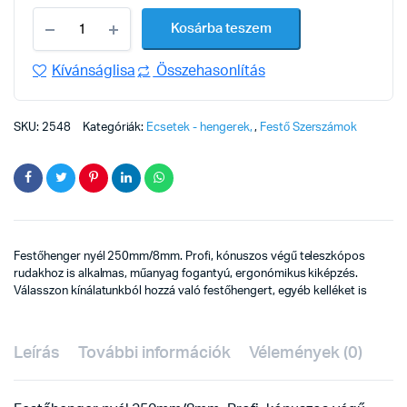
Festőhengernyél
Kosárba teszem
250mm/8mm
quantity
Kívánságlisa
Összehasonlítás
SKU:
2548
Kategóriák:
Ecsetek - hengerek
,
Festő Szerszámok
Festőhenger nyél 250mm/8mm. Profi, kónuszos végű teleszkópos
rudakhoz is alkalmas, műanyag fogantyú, ergonómikus kiképzés.
Válasszon kínálatunkból hozzá való festőhengert, egyéb kelléket is
Leírás
További információk
Vélemények (0)