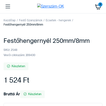
0
Kezdőlap
Festő Szerszámok
Ecsetek - hengerek
Festőhengernyél 250mm/8mm
Festőhengernyél 250mm/8mm
SKU:
2548
Vevői cikkszám: 209430
Készleten
1 524
Ft
Bruttó Ár
Készleten