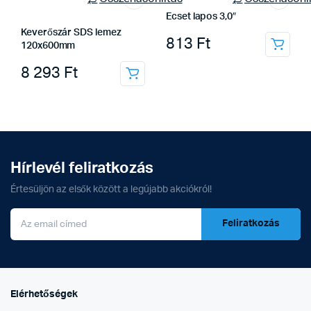
Ecset lapos 3,0″
Keverőszár SDS lemez
813
Ft
120x600mm
8 293
Ft
Hírlevél feliratkozás
Értesüljön az elsők között a legújabb akciókról!
Feliratkozás
Elérhetőségek