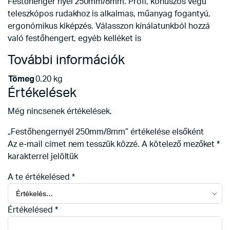
Festőhenger nyél 250mm/8mm. Profi, kónuszos végű
teleszkópos rudakhoz is alkalmas, műanyag fogantyú,
ergonómikus kiképzés. Válasszon kínálatunkból hozzá
való festőhengert, egyéb kelléket is
További információk
Tömeg
0.20 kg
Értékelések
Még nincsenek értékelések.
„Festőhengernyél 250mm/8mm” értékelése elsőként
Az e-mail címet nem tesszük közzé.
A kötelező mezőket
*
karakterrel jelöltük
A te értékelésed
*
Értékelésed
*